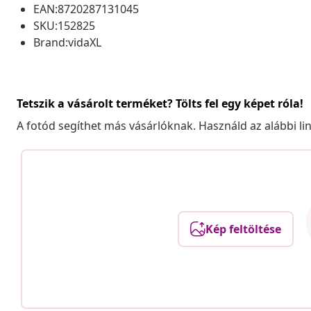
EAN:8720287131045
SKU:152825
Brand:vidaXL
Tetszik a vásárolt terméket? Tölts fel egy képet róla!
A fotód segíthet más vásárlóknak. Használd az alábbi li
Kép feltöltése