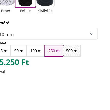
Fehér
Fekete
Királykék
mérő
10 mm
ssz
25 m
50 m
100 m
250 m
500 m
5.250
Ft
val