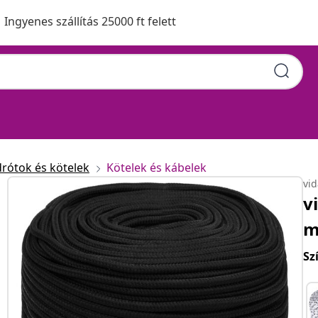
Ingyenes szállítás 25000 ft felett
drótok és kötelek
Kötelek és kábelek
vi
v
m
Sz