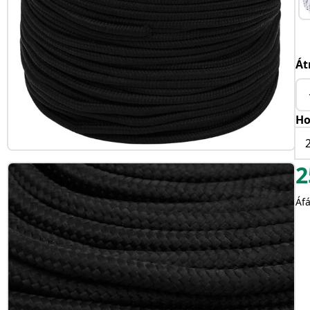
Át
Ho
2
Áfá