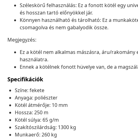
Széleskörű felhasználás: Ez a fonott kötél egy unive
és hosszan tartó előnyökkel jár.
Könnyen használható és tárolható: Ez a munkakötél
csomagolva és nem gabalyodik össze.
Megjegyzés:
Ez a kötél nem alkalmas mászásra, áru/rakomány e
használatra.
Ennek a kötélnek fonott hüvelye van, de a magszál
Specifikációk
Színe: fekete
Anyaga: poliészter
Kötél átmérője: 10 mm
Hossza: 250 m
Kötél súlya: 65 g/m
Szakítószilárdság: 1300 kg
Munkaerő: 260 kg