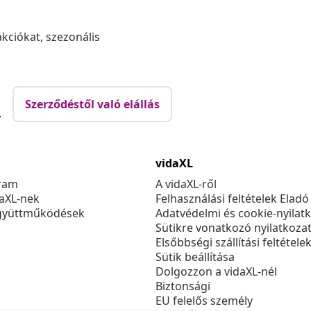
akciókat, szezonális
Szerződéstől való elállás
.
vidaXL
ram
A vidaXL-ről
daXL-nek
Felhasználási feltételek Eladó
gyüttműködések
Adatvédelmi és cookie-nyilat
Sütikre vonatkozó nyilatkoza
Elsőbbségi szállítási feltétele
Sütik beállítása
Dolgozzon a vidaXL-nél
Biztonsági
EU felelős személy