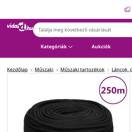
Előző
Következő
Kategóriák
Aukciók
Kezdőlap
Műszaki
Műszaki tartozékok
Láncok, 