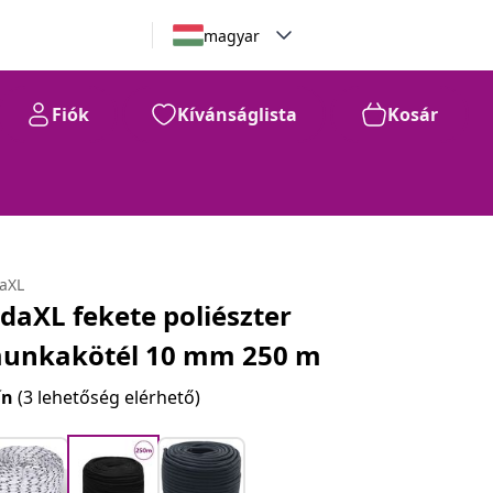
magyar
Fiók
Kívánságlista
Kosár
daXL
idaXL fekete poliészter
unkakötél 10 mm 250 m
ín
(3 lehetőség elérhető)