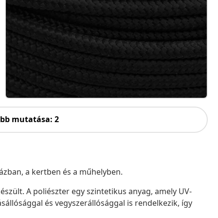
öbb mutatása: 2
házban, a kertben és a műhelyben.
készült. A poliészter egy szintetikus anyag, amely UV-
ásállósággal és vegyszerállósággal is rendelkezik, így