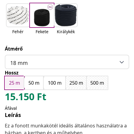
Fehér
Fekete
Királykék
Átmérő
18 mm
Hossz
25 m
50 m
100 m
250 m
500 m
15.150
Ft
Áfával
Leírás
Ez a fonott munkakötél ideális általános használatra a
házban, a kertben és a műhelyben.