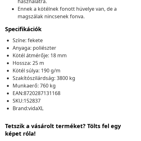
használatra.
Ennek a kötélnek fonott hüvelye van, de a
magszálak nincsenek fonva.
Specifikációk
Színe: fekete
Anyaga: poliészter
Kötél átmérője: 18 mm
Hossza: 25 m
Kötél súlya: 190 g/m
Szakítószilárdság: 3800 kg
Munkaerő: 760 kg
EAN:8720287131168
SKU:152837
Brand:vidaXL
Tetszik a vásárolt terméket? Tölts fel egy
képet róla!