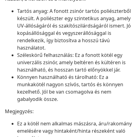
Tartós anyag: A fonott zsinór tartós poliészterből
készült. A poliészter egy szintetikus anyag, amely
UV-állóságáról és szakítószilárdságáról ismert. Jó
kopásállósággal és vegyszerállósággal is
rendelkezik, így biztosítva a hosszú távú
használatot.
Széleskörű felhasználás: Ez a fonott kötél egy
univerzális zsinór, amely beltéren és kültéren is
használható, és hosszan tartó előnyökkel jár.
Könnyen használható és tárolható: Ez a
munkakötél nagyon szívós, tartós és könnyen
kezelhető. Jól be van csomagolva és nem
gabalyodik össze.
Megjegyzés:
Ez a kötél nem alkalmas mászásra, áru/rakomány
emelésére vagy hintaként/hinta részeként való