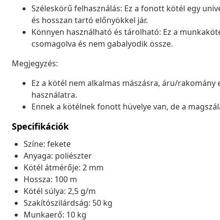
Széleskörű felhasználás: Ez a fonott kötél egy unive
és hosszan tartó előnyökkel jár.
Könnyen használható és tárolható: Ez a munkakötél
csomagolva és nem gabalyodik össze.
Megjegyzés:
Ez a kötél nem alkalmas mászásra, áru/rakomány e
használatra.
Ennek a kötélnek fonott hüvelye van, de a magszál
Specifikációk
Színe: fekete
Anyaga: poliészter
Kötél átmérője: 2 mm
Hossza: 100 m
Kötél súlya: 2,5 g/m
Szakítószilárdság: 50 kg
Munkaerő: 10 kg