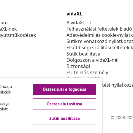
vidaXL
ram
A vidaXL-ről
daXL-nek
Felhasználási feltételek Eladó
gyüttműködések
Adatvédelmi és cookie-nyilat
Sütikre vonatkozó nyilatkoza
Elsőbbségi szállítási feltétele
Sütik beállítása
Dolgozzon a vidaXL-nél
Biztonsági
EU felelős személy
Politikával EPR
Akadálymentesítési nyilatkoz
ához, a
Összes süti elfogadása
unkciók
sségi
Összes elutasítása
sokat
© 2008-202
Sütik beállítása