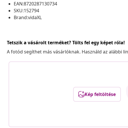
EAN:8720287130734
SKU:152794
Brand:vidaXL
Tetszik a vásárolt terméket? Tölts fel egy képet róla!
A fotód segíthet más vásárlóknak. Használd az alábbi li
Kép feltöltése