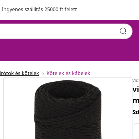
Ingyenes szállítás 25000 ft felett
drótok és kötelek
Kötelek és kábelek
vi
v
m
Sz