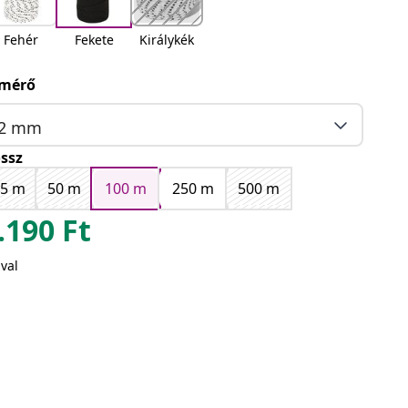
Fehér
Fekete
Királykék
mérő
2 mm
ssz
25 m
50 m
100 m
250 m
500 m
.190
Ft
val