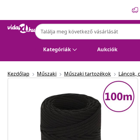
Előző
Következő
Kategóriák
Aukciók
Kezdőlap
Műszaki
Műszaki tartozékok
Láncok, 