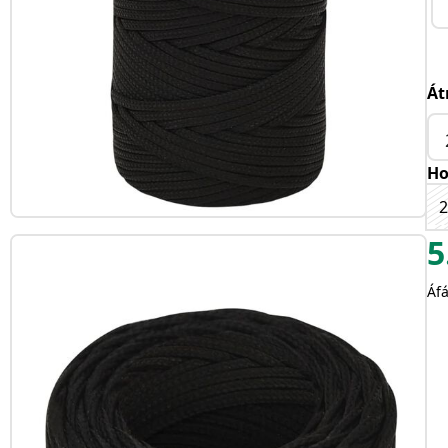
Át
Ho
5
Áfá