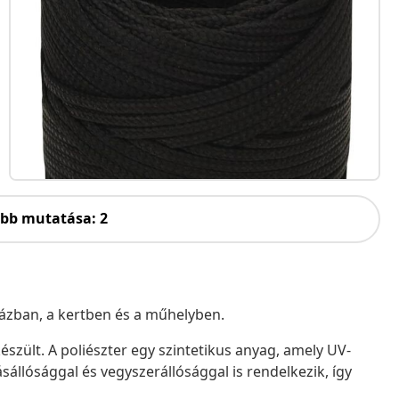
öbb mutatása: 2
házban, a kertben és a műhelyben.
készült. A poliészter egy szintetikus anyag, amely UV-
ásállósággal és vegyszerállósággal is rendelkezik, így