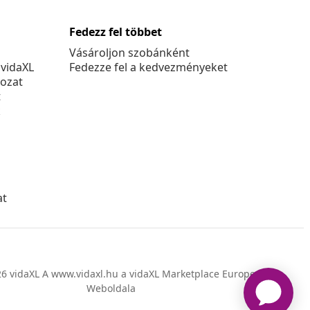
Fedezz fel többet
Vásároljon szobánként
 vidaXL
Fedezze fel a kedvezményeket
kozat
t
k
at
6 vidaXL A www.vidaxl.hu a vidaXL Marketplace Europe B.V.
Weboldala