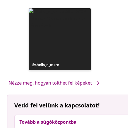
Bejegyzés
shells_n_more
közzétevője
Nézze meg, hogyan tölthet fel képeket
Vedd fel velünk a kapcsolatot!
Tovább a súgóközpontba