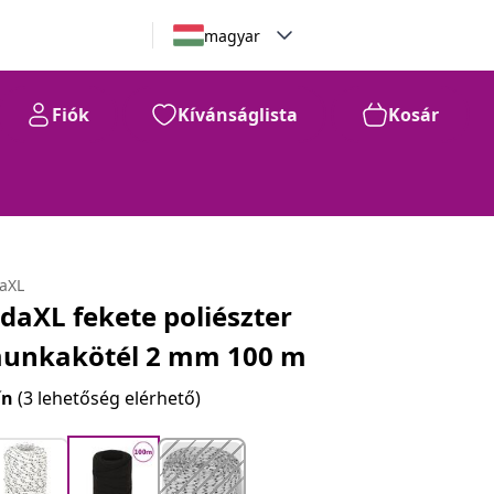
magyar
Fiók
Kívánságlista
Kosár
daXL
idaXL fekete poliészter
unkakötél 2 mm 100 m
ín
(3 lehetőség elérhető)