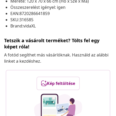
Mérete: 120 x 70 x 66 cm (Ho x Szé x Ma)
Összeszerelést igényel: igen
EAN:8720286641859
SKU:316585
Brand:vidaXL
Tetszik a vásárolt terméket? Tölts fel egy
képet róla!
A fotód segíthet más vásárlóknak. Használd az alábbi
linket a kezdéshez.
Kép feltöltése