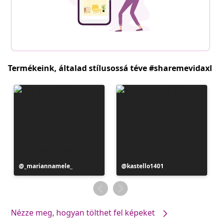
Termékeink, általad stílusossá téve #sharemevidaxl
Bejegyzés
_mariannamele_
Bejegyzés
kastello1401
közzétevője
közzétevője
Nézze meg, hogyan tölthet fel képeket