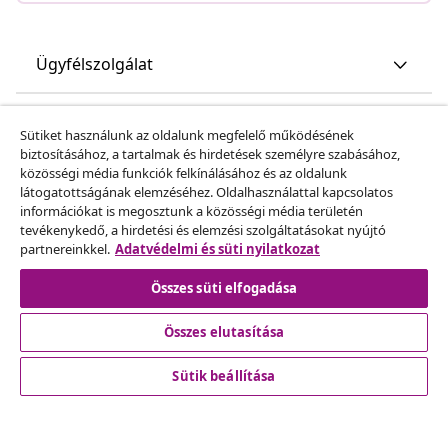
Ügyfélszolgálat
Üzlet
Sütiket használunk az oldalunk megfelelő működésének
biztosításához, a tartalmak és hirdetések személyre szabásához,
közösségi média funkciók felkínálásához és az oldalunk
vidaXL
látogatottságának elemzéséhez. Oldalhasználattal kapcsolatos
információkat is megosztunk a közösségi média területén
tevékenykedő, a hirdetési és elemzési szolgáltatásokat nyújtó
Fedezz fel többet
partnereinkkel.
Adatvédelmi és süti nyilatkozat
Összes süti elfogadása
Összes elutasítása
Sütik beállítása
© 2008-2026 vidaXL A www.vidaxl.hu a vidaXL Marketplace
Europe B.V. Weboldala