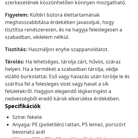
szerkezetének köszönhetően könnyen mozgatható.
Figyelem:
Kültéri bútora élettartamának
meghosszabbítása érdekében javasoljuk, hogy
tisztítsa rendszeresen, és ne hagyja feleslegesen a
szabadban, védelem nélkül.
Tisztítás:
Használjon enyhe szappanoldatot.
Tárolás:
Ha lehetséges, tárolja zárt, hűvös, száraz
helyen. Ha a terméket a szabadban tárolja, védje
vízálló burkolattal. Eső vagy havazás után törölje le és
szárítsa fel a felesleges vizet vagy havat a sík
felületekről. Hagyjon elegendő légkeringést a
nedvességből eredő károk elkerülése érdekében.
Specifikációk
Színe: fekete
Anyaga: PE (polietilén) rattan, PS lemez, porszórt
bevonatú acél