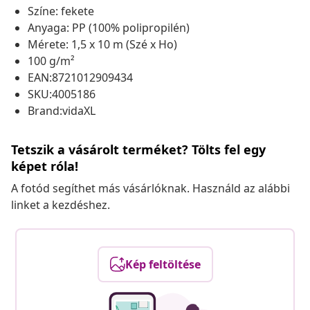
Színe: fekete
Anyaga: PP (100% polipropilén)
Mérete: 1,5 x 10 m (Szé x Ho)
100 g/m²
EAN:8721012909434
SKU:4005186
Brand:vidaXL
Tetszik a vásárolt terméket? Tölts fel egy
képet róla!
A fotód segíthet más vásárlóknak. Használd az alábbi
linket a kezdéshez.
Kép feltöltése