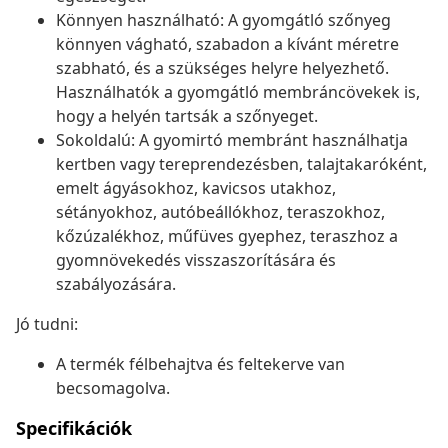
Könnyen használható: A gyomgátló szőnyeg
könnyen vágható, szabadon a kívánt méretre
szabható, és a szükséges helyre helyezhető.
Használhatók a gyomgátló membráncövekek is,
hogy a helyén tartsák a szőnyeget.
Sokoldalú: A gyomirtó membránt használhatja
kertben vagy tereprendezésben, talajtakaróként,
emelt ágyásokhoz, kavicsos utakhoz,
sétányokhoz, autóbeállókhoz, teraszokhoz,
kőzúzalékhoz, műfüves gyephez, teraszhoz a
gyomnövekedés visszaszorítására és
szabályozására.
Jó tudni:
A termék félbehajtva és feltekerve van
becsomagolva.
Specifikációk