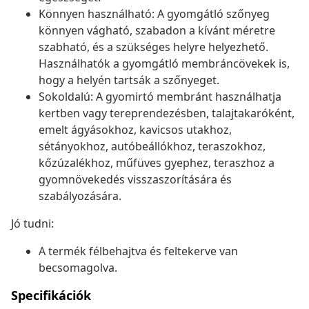
Könnyen használható: A gyomgátló szőnyeg
könnyen vágható, szabadon a kívánt méretre
szabható, és a szükséges helyre helyezhető.
Használhatók a gyomgátló membráncövekek is,
hogy a helyén tartsák a szőnyeget.
Sokoldalú: A gyomirtó membránt használhatja
kertben vagy tereprendezésben, talajtakaróként,
emelt ágyásokhoz, kavicsos utakhoz,
sétányokhoz, autóbeállókhoz, teraszokhoz,
kőzúzalékhoz, műfüves gyephez, teraszhoz a
gyomnövekedés visszaszorítására és
szabályozására.
Jó tudni:
A termék félbehajtva és feltekerve van
becsomagolva.
Specifikációk