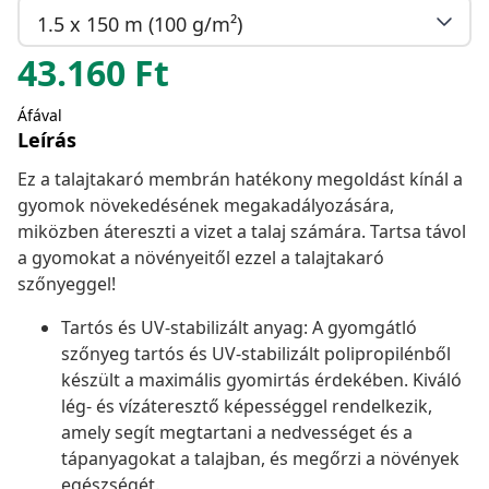
1.5 x 150 m (100 g/m²)
43.160
Ft
Áfával
Leírás
Ez a talajtakaró membrán hatékony megoldást kínál a
gyomok növekedésének megakadályozására,
miközben átereszti a vizet a talaj számára. Tartsa távol
a gyomokat a növényeitől ezzel a talajtakaró
szőnyeggel!
Tartós és UV-stabilizált anyag: A gyomgátló
szőnyeg tartós és UV-stabilizált polipropilénből
készült a maximális gyomirtás érdekében. Kiváló
lég- és vízáteresztő képességgel rendelkezik,
amely segít megtartani a nedvességet és a
tápanyagokat a talajban, és megőrzi a növények
egészségét.