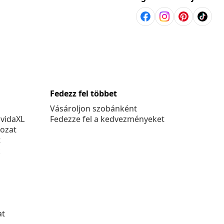
Fedezz fel többet
Vásároljon szobánként
 vidaXL
Fedezze fel a kedvezményeket
kozat
t
k
at