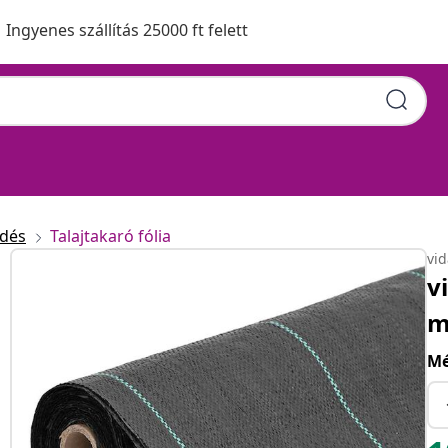
Ingyenes szállítás 25000 ft felett
edés
Talajtakaró fólia
vi
v
m
Mé