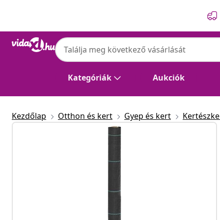
Előző
Következő
Kategóriák
Aukciók
Kezdőlap
Otthon és kert
Gyep és kert
Kertészk