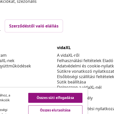
akciókat, szezonális
Szerződéstől való elállás
.
vidaXL
ram
A vidaXL-ről
daXL-nek
Felhasználási feltételek Eladó
gyüttműködések
Adatvédelmi és cookie-nyilat
Sütikre vonatkozó nyilatkoza
Elsőbbségi szállítási feltétele
Sütik beállítása
Dolgozzon a vidaXL-nél
Biztonsági
ához, a
EU felelős személy
Összes süti elfogadása
unkciók
Politikával EPR
Akadálymentesítési nyilatkoz
sségi
Összes elutasítása