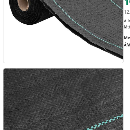
1
12
A l
lát
Me
Áfá