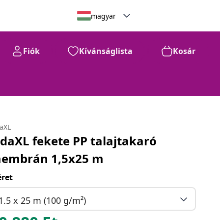
magyar
Fiók
Kívánságlista
Kosár
daXL
idaXL fekete PP talajtakaró
embrán 1,5x25 m
ret
1.5 x 25 m (100 g/m²)