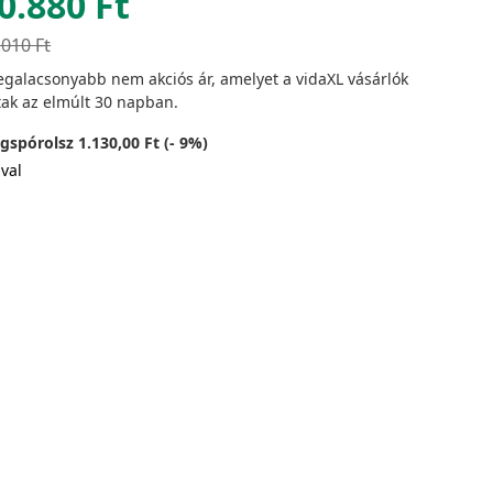
0.880
Ft
.010
Ft
egalacsonyabb nem akciós ár, amelyet a vidaXL vásárlók
tak az elmúlt 30 napban.
gspórolsz 1.130,00 Ft (- 9%)
val