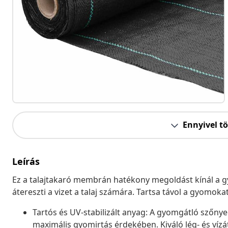
Ennyivel t
Leírás
Ez a talajtakaró membrán hatékony megoldást kínál 
átereszti a vizet a talaj számára. Tartsa távol a gyomoka
Tartós és UV-stabilizált anyag: A gyomgátló szőnyeg
maximális gyomirtás érdekében. Kiváló lég- és víz