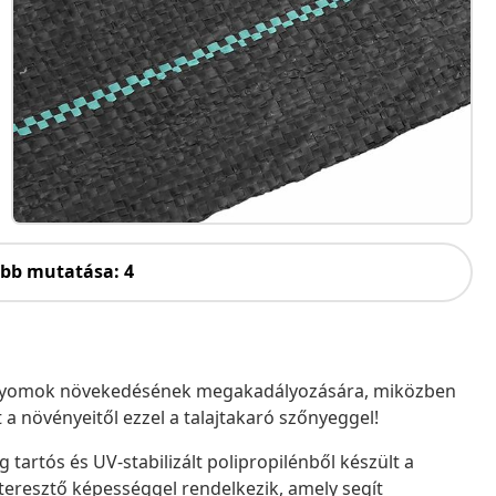
öbb mutatása: 4
a gyomok növekedésének megakadályozására, miközben
t a növényeitől ezzel a talajtakaró szőnyeggel!
 tartós és UV-stabilizált polipropilénből készült a
áteresztő képességgel rendelkezik, amely segít