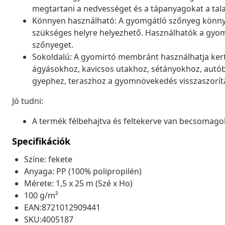
megtartani a nedvességet és a tápanyagokat a tal
Könnyen használható: A gyomgátló szőnyeg könnye
szükséges helyre helyezhető. Használhatók a gyo
szőnyeget.
Sokoldalú: A gyomirtó membránt használhatja kert
ágyásokhoz, kavicsos utakhoz, sétányokhoz, autó
gyephez, teraszhoz a gyomnövekedés visszaszorítá
Jó tudni:
A termék félbehajtva és feltekerve van becsomagol
Specifikációk
Színe: fekete
Anyaga: PP (100% polipropilén)
Mérete: 1,5 x 25 m (Szé x Ho)
100 g/m²
EAN:8721012909441
SKU:4005187