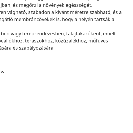
ajban, és megőrzi a növények egészségét.
n vágható, szabadon a kívánt méretre szabható, és a
mgátló membráncövekek is, hogy a helyén tartsák a
ben vagy tereprendezésben, talajtakaróként, emelt
beállókhoz, teraszokhoz, kőzúzalékhoz, műfüves
sára és szabályozására.
va.