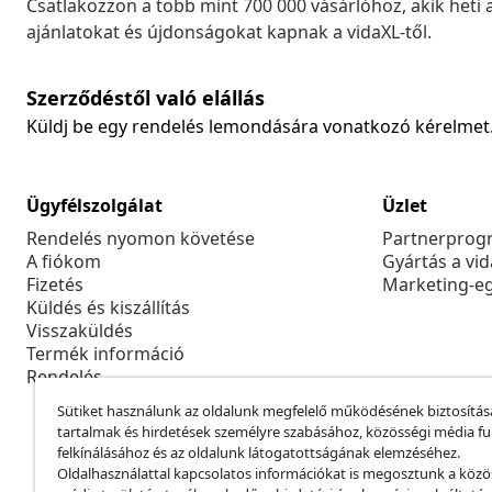
Csatlakozzon a több mint 700 000 vásárlóhoz, akik heti 
ajánlatokat és újdonságokat kapnak a vidaXL-től.
Szerződéstől való elállás
Küldj be egy rendelés lemondására vonatkozó kérelmet
Ügyfélszolgálat
Üzlet
Rendelés nyomon követése
Partnerprog
A fiókom
Gyártás a vi
Fizetés
Marketing-e
Küldés és kiszállítás
Visszaküldés
Termék információ
Rendelés
Sütiket használunk az oldalunk megfelelő működésének biztosítás
tartalmak és hirdetések személyre szabásához, közösségi média f
felkínálásához és az oldalunk látogatottságának elemzéséhez.
Oldalhasználattal kapcsolatos információkat is megosztunk a közö