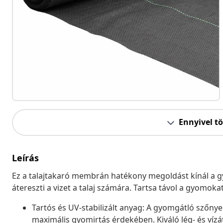
Ennyivel t
Leírás
Ez a talajtakaró membrán hatékony megoldást kínál 
átereszti a vizet a talaj számára. Tartsa távol a gyomoka
Tartós és UV-stabilizált anyag: A gyomgátló szőnyeg
maximális gyomirtás érdekében. Kiváló lég- és víz