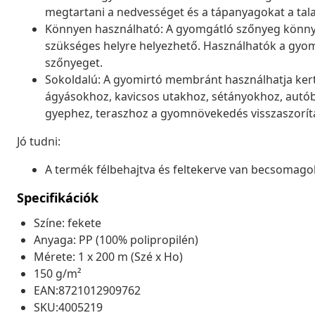
megtartani a nedvességet és a tápanyagokat a tal
Könnyen használható: A gyomgátló szőnyeg könnye
szükséges helyre helyezhető. Használhatók a gyo
szőnyeget.
Sokoldalú: A gyomirtó membránt használhatja kert
ágyásokhoz, kavicsos utakhoz, sétányokhoz, autó
gyephez, teraszhoz a gyomnövekedés visszaszorítá
Jó tudni:
A termék félbehajtva és feltekerve van becsomagol
Specifikációk
Színe: fekete
Anyaga: PP (100% polipropilén)
Mérete: 1 x 200 m (Szé x Ho)
150 g/m²
EAN:8721012909762
SKU:4005219