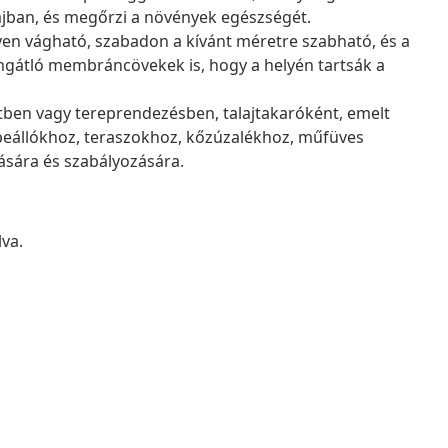
ajban, és megőrzi a növények egészségét.
n vágható, szabadon a kívánt méretre szabható, és a
mgátló membráncövekek is, hogy a helyén tartsák a
ben vagy tereprendezésben, talajtakaróként, emelt
beállókhoz, teraszokhoz, kőzúzalékhoz, műfüves
sára és szabályozására.
va.