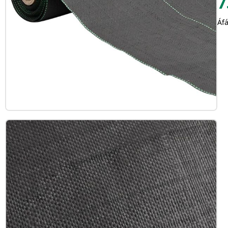
7
Áfá