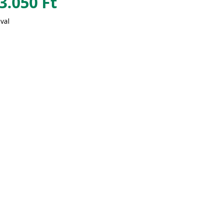
3.050
Ft
val