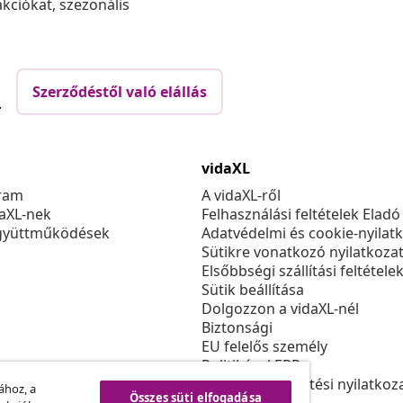
akciókat, szezonális
Szerződéstől való elállás
.
vidaXL
ram
A vidaXL-ről
daXL-nek
Felhasználási feltételek Eladó
gyüttműködések
Adatvédelmi és cookie-nyilat
Sütikre vonatkozó nyilatkoza
Elsőbbségi szállítási feltétele
Sütik beállítása
Dolgozzon a vidaXL-nél
Biztonsági
EU felelős személy
Politikával EPR
Akadálymentesítési nyilatkoz
ához, a
Összes süti elfogadása