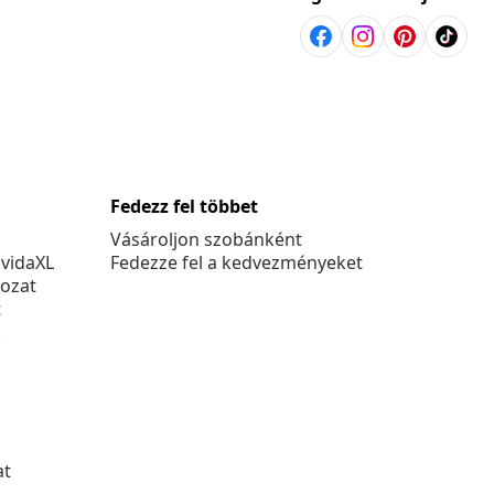
Fedezz fel többet
Vásároljon szobánként
 vidaXL
Fedezze fel a kedvezményeket
kozat
t
k
at