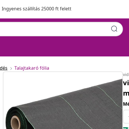
Ingyenes szállítás 25000 ft felett
edés
Talajtakaró fólia
vi
v
m
Mé