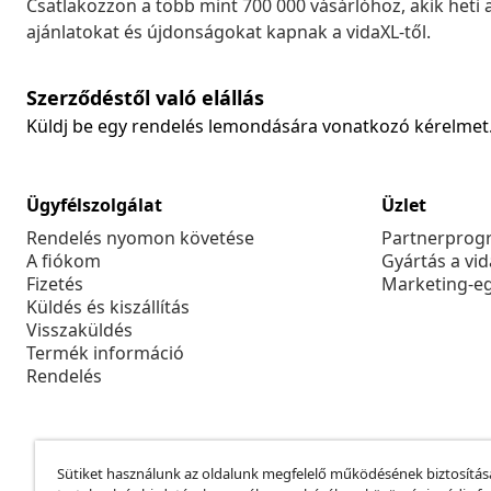
Csatlakozzon a több mint 700 000 vásárlóhoz, akik heti 
ajánlatokat és újdonságokat kapnak a vidaXL-től.
Szerződéstől való elállás
Küldj be egy rendelés lemondására vonatkozó kérelmet
Ügyfélszolgálat
Üzlet
Rendelés nyomon követése
Partnerprog
A fiókom
Gyártás a vi
Fizetés
Marketing-e
Küldés és kiszállítás
Visszaküldés
Termék információ
Rendelés
Sütiket használunk az oldalunk megfelelő működésének biztosítás