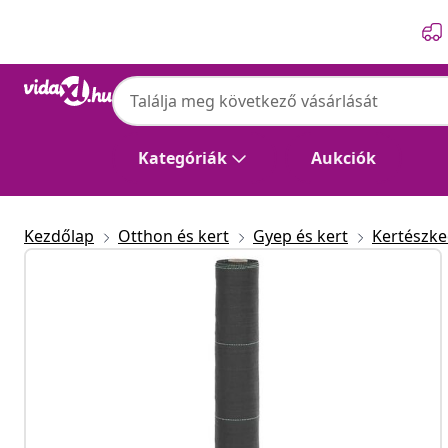
Előző
Következő
Kategóriák
Aukciók
Kezdőlap
Otthon és kert
Gyep és kert
Kertészk