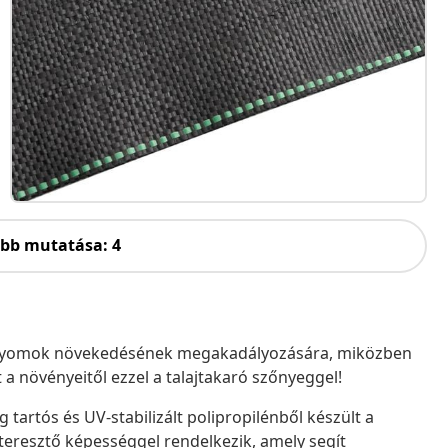
öbb mutatása: 4
a gyomok növekedésének megakadályozására, miközben
t a növényeitől ezzel a talajtakaró szőnyeggel!
 tartós és UV-stabilizált polipropilénből készült a
áteresztő képességgel rendelkezik, amely segít