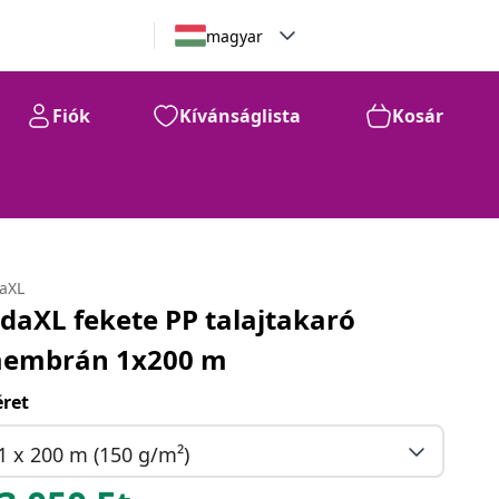
magyar
Fiók
Kívánságlista
Kosár
daXL
idaXL fekete PP talajtakaró
embrán 1x200 m
ret
1 x 200 m (150 g/m²)