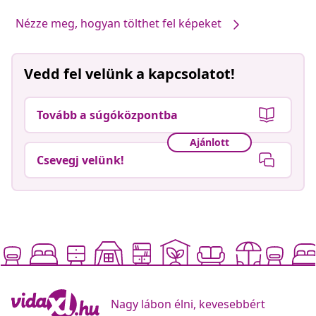
Nézze meg, hogyan tölthet fel képeket
Vedd fel velünk a kapcsolatot!
Tovább a súgóközpontba
Ajánlott
Csevegj velünk!
Nagy lábon élni, kevesebbért