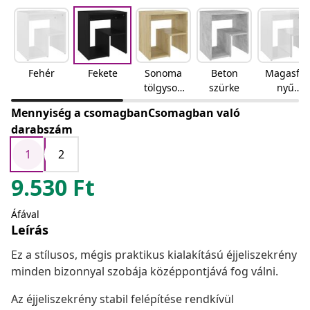
Fehér
Fekete
Sonoma
Beton
Magasfé
tölgyson
szürke
nyű
oma
fehér
Mennyiség a csomagbanCsomagban való
tölgy
darabszám
1
2
9.530
Ft
Áfával
Leírás
Ez a stílusos, mégis praktikus kialakítású éjjeliszekrény
minden bizonnyal szobája középpontjává fog válni.
Az éjjeliszekrény stabil felépítése rendkívül