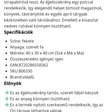
strapabíróvá teszi. Az éjjeliszekrény egy polccal
rendelkezik, így elegendő helyet biztosít magazinok,
könyvek, távirányítók és egyéb apró tárgyak
kézközelben való tárolásához. Emellett a kisasztal
nedves ruhával könnyen tisztítható.
Specifikációk
Színe: fekete
Anyaga: szerelt fa
Mérete: 40 x 30 x 40 cm (Szé x Mé x Ma)
Összeszerelést igényel: igen
EAN:8720286558362
SKU:806330
Brand:vidaXL
Előnyök
Ez az éjjeliszekrény tartós, szerelt fából készült
Ez az anyag könnyen tisztítható
Ez a termék nyitott szerkezetű rendelkezik, így az
Ön tárgyai láthatóvá válnak