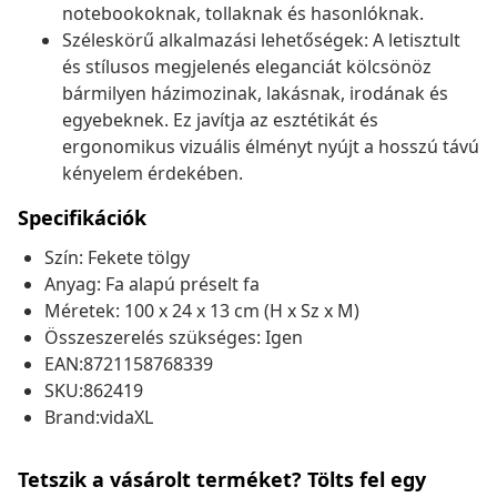
notebookoknak, tollaknak és hasonlóknak.
Széleskörű alkalmazási lehetőségek: A letisztult
és stílusos megjelenés eleganciát kölcsönöz
bármilyen házimozinak, lakásnak, irodának és
egyebeknek. Ez javítja az esztétikát és
ergonomikus vizuális élményt nyújt a hosszú távú
kényelem érdekében.
Specifikációk
Szín: Fekete tölgy
Anyag: Fa alapú préselt fa
Méretek: 100 x 24 x 13 cm (H x Sz x M)
Összeszerelés szükséges: Igen
EAN:8721158768339
SKU:862419
Brand:vidaXL
Tetszik a vásárolt terméket? Tölts fel egy