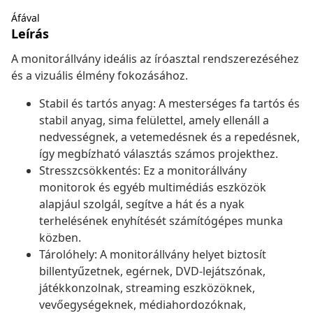
Áfával
Leírás
A monitorállvány ideális az íróasztal rendszerezéséhez
és a vizuális élmény fokozásához.
Stabil és tartós anyag: A mesterséges fa tartós és
stabil anyag, sima felülettel, amely ellenáll a
nedvességnek, a vetemedésnek és a repedésnek,
így megbízható választás számos projekthez.
Stresszcsökkentés: Ez a monitorállvány
monitorok és egyéb multimédiás eszközök
alapjául szolgál, segítve a hát és a nyak
terhelésének enyhítését számítógépes munka
közben.
Tárolóhely: A monitorállvány helyet biztosít
billentyűzetnek, egérnek, DVD-lejátszónak,
játékkonzolnak, streaming eszközöknek,
vevőegységeknek, médiahordozóknak,