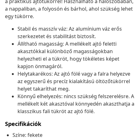
a praktikus ajtótükörrel! Használható a hálószobában,
a nappaliban, a folyosón és bárhol, ahol szükség lehet
egy tükörre.
Stabil és masszív váz: Az alumínium váz erős
szerkezetet és stabilitást biztosít.
Állítható magasság: A mellékelt ajtó feletti
akasztókkal különböző magasságokban
helyezheti el a tükröt, hogy tökéletes képet
kapjon önmagáról.
Helytakarékos: Az ajtó fölé vagy a falra helyezve
az egyszerű és precíz kialakítású öltözőtükörrel
helyet takaríthat meg.
Könnyű elhelyezés: nincs szükség felszerelésre. A
mellékelt két akasztóval könnyedén akaszthatja a
klasszikus fali tükröt az ajtó fölé.
Specifikációk
Színe: fekete