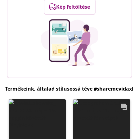
Kép feltöltése
Termékeink, általad stílusossá téve #sharemevidaxl