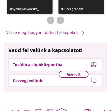
Bejegyzés
sylwia.laskowska_
Bejegyzés
luceegraham
közzétevője
közzétevője
Nézze meg, hogyan tölthet fel képeket
Vedd fel velünk a kapcsolatot!
Tovább a súgóközpontba
Ajánlott
Csevegj velünk!