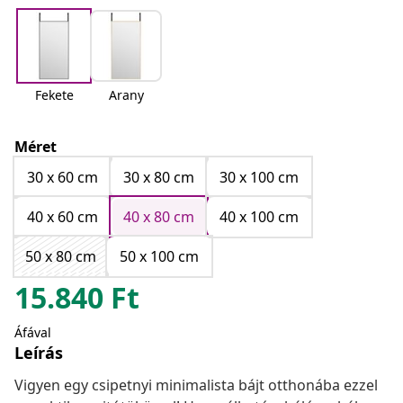
Fekete
Arany
Méret
30 x 60 cm
30 x 80 cm
30 x 100 cm
40 x 60 cm
40 x 80 cm
40 x 100 cm
50 x 80 cm
50 x 100 cm
15.840
Ft
Áfával
Leírás
Vigyen egy csipetnyi minimalista bájt otthonába ezzel