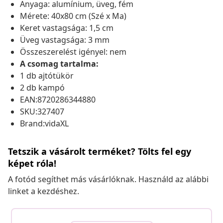
Anyaga: alumínium, üveg, fém
Mérete: 40x80 cm (Szé x Ma)
Keret vastagsága: 1,5 cm
Üveg vastagsága: 3 mm
Összeszerelést igényel: nem
A csomag tartalma:
1 db ajtótükör
2 db kampó
EAN:8720286344880
SKU:327407
Brand:vidaXL
Tetszik a vásárolt terméket? Tölts fel egy
képet róla!
A fotód segíthet más vásárlóknak. Használd az alábbi
linket a kezdéshez.