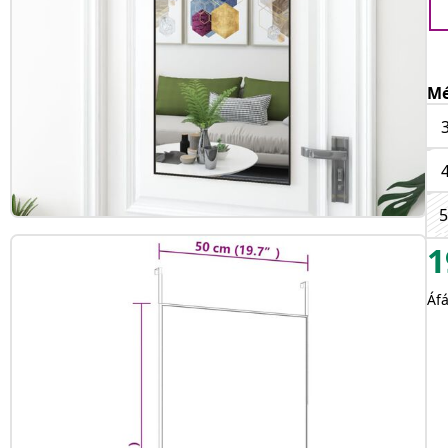
Mé
5
1
Áfá