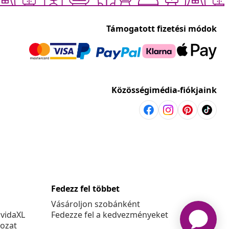
Támogatott fizetési módok
Közösségimédia-fiókjaink
Fedezz fel többet
Vásároljon szobánként
 vidaXL
Fedezze fel a kedvezményeket
kozat