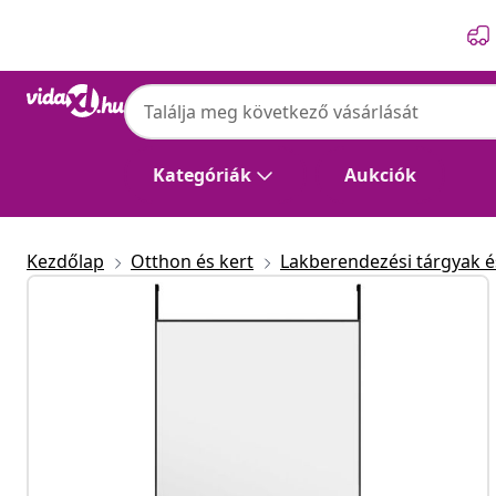
Előző
Következő
Kategóriák
Aukciók
Kezdőlap
Otthon és kert
Lakberendezési tárgyak és