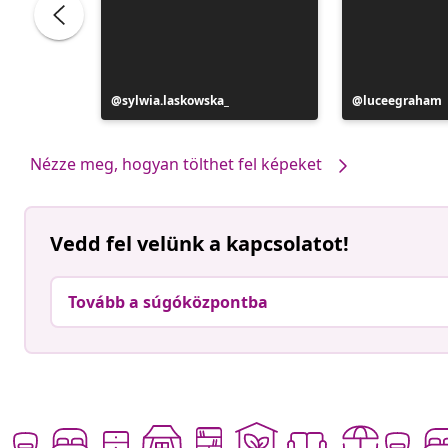
Bejegyzés
sylwia.laskowska_
Bejegyzés
luceegraham
közzétevője
közzétevője
Nézze meg, hogyan tölthet fel képeket
Vedd fel velünk a kapcsolatot!
Tovább a súgóközpontba