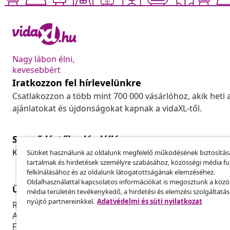
Nagy lábon élni,
kevesebbért
Iratkozzon fel hírlevelünkre
Csatlakozzon a több mint 700 000 vásárlóhoz, akik heti 
ajánlatokat és újdonságokat kapnak a vidaXL-től.
Szerződéstől való elállás
Küldj be egy rendelés lemondására vonatkozó kérelmet
Sütiket használunk az oldalunk megfelelő működésének biztosítás
tartalmak és hirdetések személyre szabásához, közösségi média f
felkínálásához és az oldalunk látogatottságának elemzéséhez.
Oldalhasználattal kapcsolatos információkat is megosztunk a közö
Ügyfélszolgálat
Üzlet
média területén tevékenykedő, a hirdetési és elemzési szolgáltatá
nyújtó partnereinkkel.
Adatvédelmi és süti nyilatkozat
Rendelés nyomon követése
Partnerprog
A fiókom
Gyártás a vi
Fizetés
Marketing-e