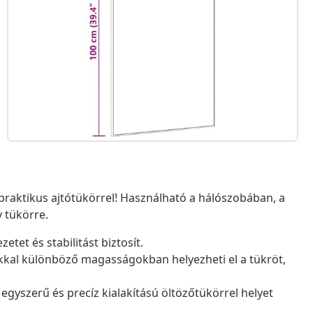
 praktikus ajtótükörrel! Használható a hálószobában, a
y tükörre.
etet és stabilitást biztosít.
tókkal különböző magasságokban helyezheti el a tükröt,
 egyszerű és precíz kialakítású öltözőtükörrel helyet