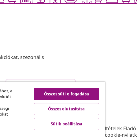
akciókat, szezonális
Szerződéstől való elállás
.
ához, a
Összes süti elfogadása
unkciók
sségi
Összes elutasítása
vidaXL
sokat
ram
A vidaXL-ről
Sütik beállítása
daXL-nek
Felhasználási feltételek Eladó
gyüttműködések
Adatvédelmi és cookie-nyilat