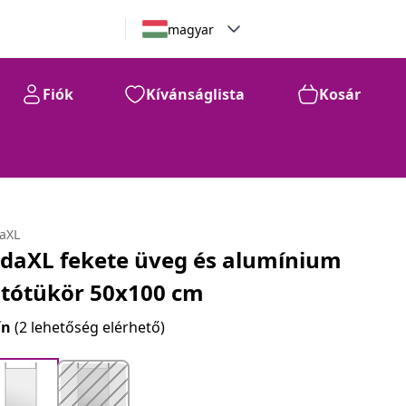
magyar
Fiók
Kívánságlista
Kosár
daXL
idaXL fekete üveg és alumínium
jtótükör 50x100 cm
ín
(2 lehetőség elérhető)