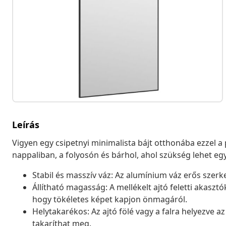
Leírás
Vigyen egy csipetnyi minimalista bájt otthonába ezzel a
nappaliban, a folyosón és bárhol, ahol szükség lehet eg
Stabil és masszív váz: Az alumínium váz erős szerkez
Állítható magasság: A mellékelt ajtó feletti akasz
hogy tökéletes képet kapjon önmagáról.
Helytakarékos: Az ajtó fölé vagy a falra helyezve az
takaríthat meg.