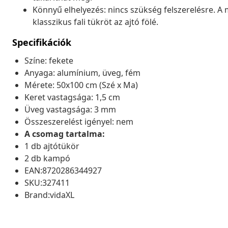
Könnyű elhelyezés: nincs szükség felszerelésre. A 
klasszikus fali tükröt az ajtó fölé.
Specifikációk
Színe: fekete
Anyaga: alumínium, üveg, fém
Mérete: 50x100 cm (Szé x Ma)
Keret vastagsága: 1,5 cm
Üveg vastagsága: 3 mm
Összeszerelést igényel: nem
A csomag tartalma:
1 db ajtótükör
2 db kampó
EAN:8720286344927
SKU:327411
Brand:vidaXL