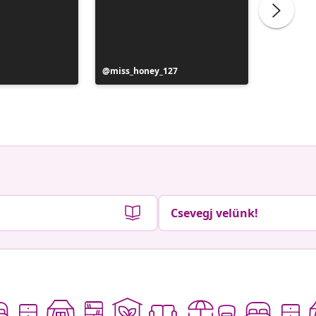
Bejegyzés
miss_honey_127
Bejegyz
patrycj
közzétevője
közzétev
Csevegj velünk!