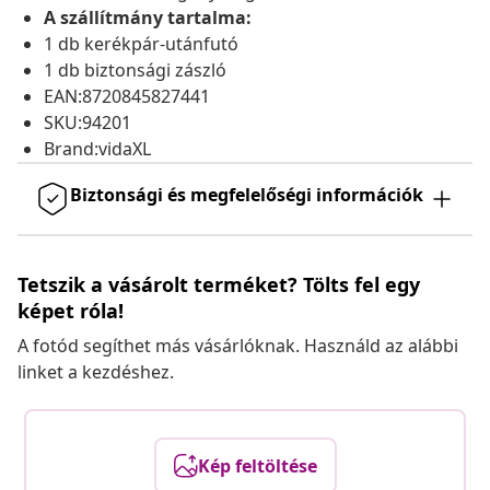
A szállítmány tartalma:
1 db kerékpár-utánfutó
1 db biztonsági zászló
EAN:8720845827441
SKU:94201
Brand:vidaXL
Biztonsági és megfelelőségi információk
Tetszik a vásárolt terméket? Tölts fel egy
képet róla!
A fotód segíthet más vásárlóknak. Használd az alábbi
linket a kezdéshez.
Kép feltöltése