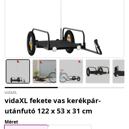
vidaXL
vidaXL fekete vas kerékpár-
utánfutó 122 x 53 x 31 cm
Méret