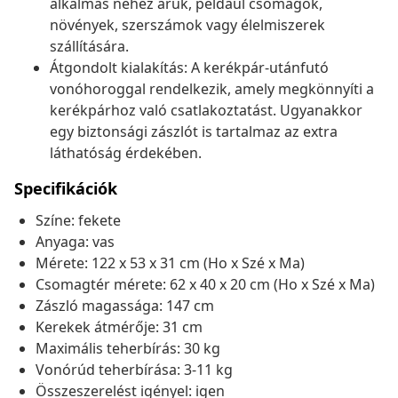
alkalmas nehéz áruk, például csomagok,
növények, szerszámok vagy élelmiszerek
szállítására.
Átgondolt kialakítás: A kerékpár-utánfutó
vonóhoroggal rendelkezik, amely megkönnyíti a
kerékpárhoz való csatlakoztatást. Ugyanakkor
egy biztonsági zászlót is tartalmaz az extra
láthatóság érdekében.
Specifikációk
Színe: fekete
Anyaga: vas
Mérete: 122 x 53 x 31 cm (Ho x Szé x Ma)
Csomagtér mérete: 62 x 40 x 20 cm (Ho x Szé x Ma)
Zászló magassága: 147 cm
Kerekek átmérője: 31 cm
Maximális teherbírás: 30 kg
Vonórúd teherbírása: 3-11 kg
Összeszerelést igényel: igen