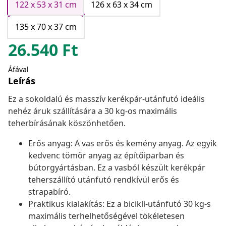
122 x 53 x 31 cm
126 x 63 x 34 cm
135 x 70 x 37 cm
26.540
Ft
Áfával
Leírás
Ez a sokoldalú és masszív kerékpár-utánfutó ideális
nehéz áruk szállítására a 30 kg-os maximális
teherbírásának köszönhetően.
Erős anyag: A vas erős és kemény anyag. Az egyik
kedvenc tömör anyag az építőiparban és
bútorgyártásban. Ez a vasból készült kerékpár
teherszállító utánfutó rendkívül erős és
strapabíró.
Praktikus kialakítás: Ez a bicikli-utánfutó 30 kg-s
maximális terhelhetőségével tökéletesen