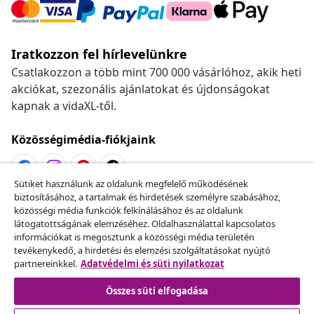
Iratkozzon fel hírlevelünkre
Csatlakozzon a több mint 700 000 vásárlóhoz, akik heti
akciókat, szezonális ajánlatokat és újdonságokat
kapnak a vidaXL-től.
Közösségimédia-fiókjaink
Sütiket használunk az oldalunk megfelelő működésének
biztosításához, a tartalmak és hirdetések személyre szabásához,
Szerződéstől való elállás
közösségi média funkciók felkínálásához és az oldalunk
Küldj be egy rendelés lemondására vonatkozó
látogatottságának elemzéséhez. Oldalhasználattal kapcsolatos
információkat is megosztunk a közösségi média területén
kérelmet.
tevékenykedő, a hirdetési és elemzési szolgáltatásokat nyújtó
partnereinkkel.
Adatvédelmi és süti nyilatkozat
Szerződéstől való elállás
Összes süti elfogadása