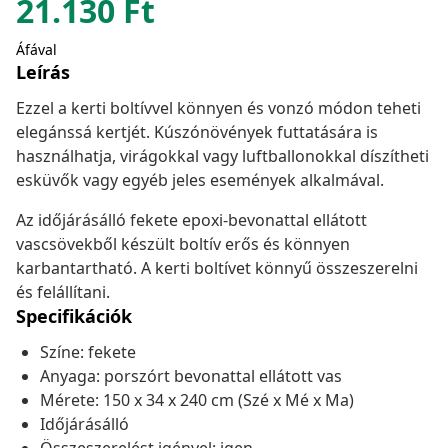
21.130
Ft
Áfával
Leírás
Ezzel a kerti boltívvel könnyen és vonzó módon teheti
elegánssá kertjét. Kúszónövények futtatására is
használhatja, virágokkal vagy luftballonokkal díszítheti
esküvők vagy egyéb jeles események alkalmával.
Az időjárásálló fekete epoxi-bevonattal ellátott
vascsövekből készült boltív erős és könnyen
karbantartható. A kerti boltívet könnyű összeszerelni
és felállítani.
Specifikációk
Színe: fekete
Anyaga: porszórt bevonattal ellátott vas
Mérete: 150 x 34 x 240 cm (Szé x Mé x Ma)
Időjárásálló