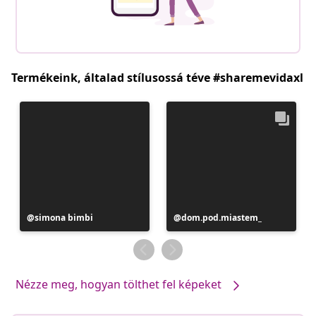
Termékeink, általad stílusossá téve #sharemevidaxl
Bejegyzés
simona bimbi
Bejegyzés
dom.pod.miastem_
közzétevője
közzétevője
Nézze meg, hogyan tölthet fel képeket