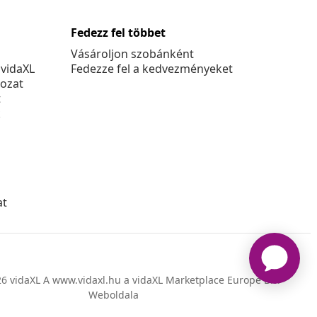
Fedezz fel többet
Vásároljon szobánként
 vidaXL
Fedezze fel a kedvezményeket
kozat
t
k
at
6 vidaXL A www.vidaxl.hu a vidaXL Marketplace Europe B.V.
Weboldala