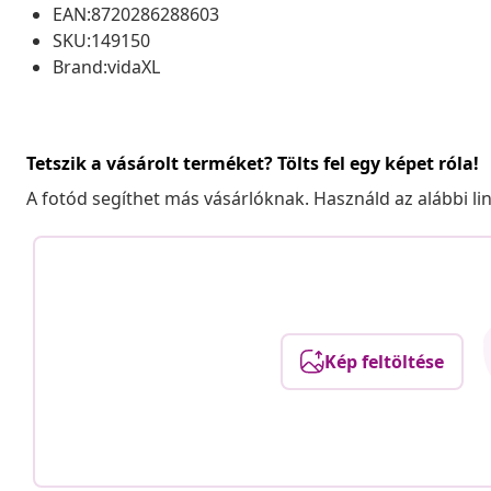
EAN:8720286288603
SKU:149150
Brand:vidaXL
Tetszik a vásárolt terméket? Tölts fel egy képet róla!
A fotód segíthet más vásárlóknak. Használd az alábbi li
Kép feltöltése