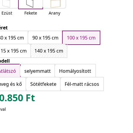
Ezüst
Fekete
Arany
ret
80 x 195 cm
90 x 195 cm
100 x 195 cm
115 x 195 cm
140 x 195 cm
dell
Átlátszó
selyemmatt
Homályosított
üveg és kő
Sötétfekete
Fél-matt rácsos
0.850
Ft
val