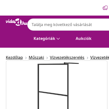
Előző
Következő
Kategóriák
Aukciók
Kezdőlap
Műszaki
Vízvezetékszerelés
Vízvezeté