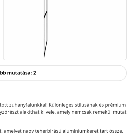
öbb mutatása: 2
látott zuhanyfalunkkal! Különleges stílusának és prémium
órészt alakíthat ki vele, amely nemcsak remekül mutat
, amelyet nagy teherbírású alumíniumkeret tart össze,