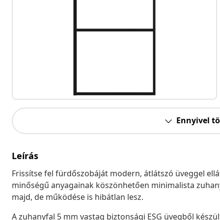
Ennyivel t
Leírás
Frissítse fel fürdőszobáját modern, átlátszó üveggel el
minőségű anyagainak köszönhetően minimalista zuhanyz
majd, de működése is hibátlan lesz.
A zuhanyfal 5 mm vastag biztonsági ESG üvegből készült