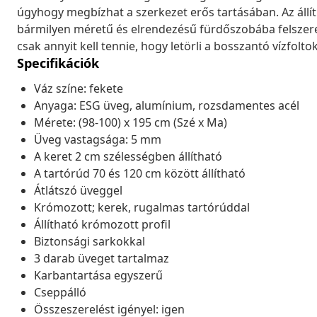
úgyhogy megbízhat a szerkezet erős tartásában. Az állít
bármilyen méretű és elrendezésű fürdőszobába felszerel
csak annyit kell tennie, hogy letörli a bosszantó vízfoltok
Specifikációk
Váz színe: fekete
Anyaga: ESG üveg, alumínium, rozsdamentes acél
Mérete: (98-100) x 195 cm (Szé x Ma)
Üveg vastagsága: 5 mm
A keret 2 cm szélességben állítható
A tartórúd 70 és 120 cm között állítható
Átlátszó üveggel
Krómozott; kerek, rugalmas tartórúddal
Állítható krómozott profil
Biztonsági sarkokkal
3 darab üveget tartalmaz
Karbantartása egyszerű
Cseppálló
Összeszerelést igényel: igen