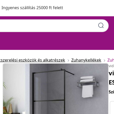
Ingyenes szállítás 25000 ft felett
kszerelési eszközök és alkatrészek
Zuhanykellékek
Zuh
vi
v
E
Sz