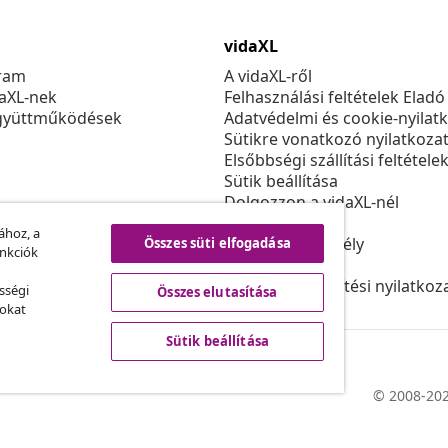
vidaXL
ram
A vidaXL-ről
daXL-nek
Felhasználási feltételek Eladó
gyüttműködések
Adatvédelmi és cookie-nyilat
Sütikre vonatkozó nyilatkoza
Elsőbbségi szállítási feltétele
Sütik beállítása
Dolgozzon a vidaXL-nél
Biztonsági
ához, a
EU felelős személy
Összes süti elfogadása
unkciók
Politikával EPR
Akadálymentesítési nyilatkoz
sségi
Összes elutasítása
sokat
Sütik beállítása
© 2008-202