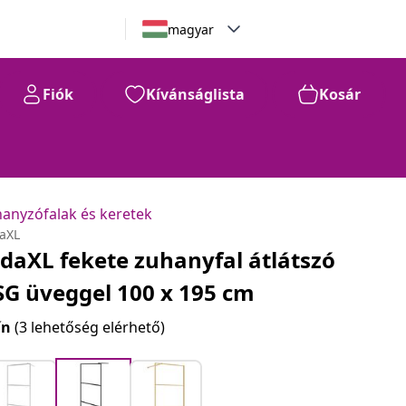
magyar
Fiók
Kívánságlista
Kosár
anyzófalak és keretek
daXL
idaXL fekete zuhanyfal átlátszó
SG üveggel 100 x 195 cm
ín
(3 lehetőség elérhető)