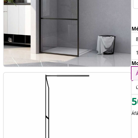
Mé
Mo
5
Áfá