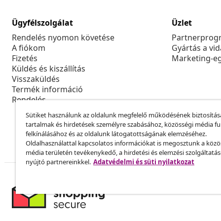
Ügyfélszolgálat
Üzlet
Rendelés nyomon követése
Partnerprog
A fiókom
Gyártás a vi
Fizetés
Marketing-e
Küldés és kiszállítás
Visszaküldés
Termék információ
Rendelés
Sütiket használunk az oldalunk megfelelő működésének biztosítás
tartalmak és hirdetések személyre szabásához, közösségi média f
felkínálásához és az oldalunk látogatottságának elemzéséhez.
Oldalhasználattal kapcsolatos információkat is megosztunk a közö
média területén tevékenykedő, a hirdetési és elemzési szolgáltatá
nyújtó partnereinkkel.
Adatvédelmi és süti nyilatkozat