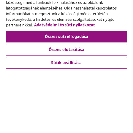
Szerződéstől való elállás
közösségi média funkciók felkínálásához és az oldalunk
Küldj be egy rendelés lemondására vonatkozó
látogatottságának elemzéséhez. Oldalhasználattal kapcsolatos
információkat is megosztunk a közösségi média területén
kérelmet.
tevékenykedő, a hirdetési és elemzési szolgáltatásokat nyújtó
partnereinkkel.
Adatvédelmi és süti nyilatkozat
Szerződéstől való elállás
Összes süti elfogadása
Összes elutasítása
Ügyfélszolgálat
Sütik beállítása
Üzlet
vidaXL
Fedezz fel többet