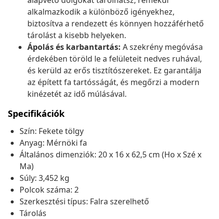
alapvető dolgokat tárolhatsz, remekül
alkalmazkodik a különböző igényekhez,
biztosítva a rendezett és könnyen hozzáférhető
tárolást a kisebb helyeken.
Ápolás és karbantartás:
A szekrény megóvása
érdekében töröld le a felületeit nedves ruhával,
és kerüld az erős tisztítószereket. Ez garantálja
az épített fa tartósságát, és megőrzi a modern
kinézetét az idő múlásával.
Specifikációk
Szín: Fekete tölgy
Anyag: Mérnöki fa
Általános dimenziók: 20 x 16 x 62,5 cm (Ho x Szé x
Ma)
Súly: 3,452 kg
Polcok száma: 2
Szerkesztési típus: Falra szerelhető
Tárolás