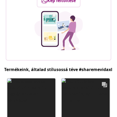
Kép feltöltése
Termékeink, általad stílusossá téve #sharemevidaxl