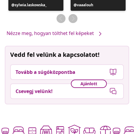
Bejegyzés
sylwia.laskowska_
Bejegyzés
vaaalouh
közzétevője
közzétevője
Nézze meg, hogyan tölthet fel képeket
Vedd fel velünk a kapcsolatot!
Tovább a súgóközpontba
Ajánlott
Csevegj velünk!