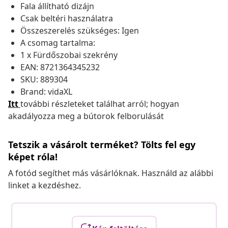
Fala állítható dizájn
Csak beltéri használatra
Összeszerelés szükséges: Igen
A csomag tartalma:
1 x Fürdőszobai szekrény
EAN: 8721364345232
SKU: 889304
Brand: vidaXL
Itt
további részleteket találhat arról; hogyan
akadályozza meg a bútorok felborulását
Tetszik a vásárolt terméket? Tölts fel egy
képet róla!
A fotód segíthet más vásárlóknak. Használd az alábbi
linket a kezdéshez.