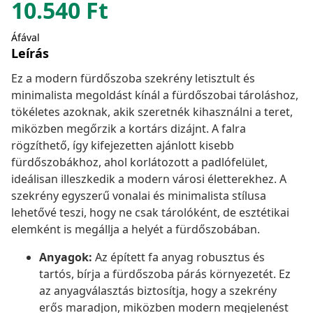
10.540
Ft
Áfával
Leírás
Ez a modern fürdőszoba szekrény letisztult és
minimalista megoldást kínál a fürdőszobai tároláshoz,
tökéletes azoknak, akik szeretnék kihasználni a teret,
miközben megőrzik a kortárs dizájnt. A falra
rögzíthető, így kifejezetten ajánlott kisebb
fürdőszobákhoz, ahol korlátozott a padlófelület,
ideálisan illeszkedik a modern városi életterekhez. A
szekrény egyszerű vonalai és minimalista stílusa
lehetővé teszi, hogy ne csak tárolóként, de esztétikai
elemként is megállja a helyét a fürdőszobában.
Anyagok:
Az épített fa anyag robusztus és
tartós, bírja a fürdőszoba párás környezetét. Ez
az anyagválasztás biztosítja, hogy a szekrény
erős maradjon, miközben modern megjelenést