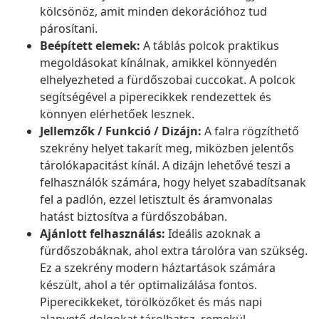
kölcsönöz, amit minden dekorációhoz tud
párosítani.
Beépített elemek:
A táblás polcok praktikus
megoldásokat kínálnak, amikkel könnyedén
elhelyezheted a fürdőszobai cuccokat. A polcok
segítségével a piperecikkek rendezettek és
könnyen elérhetőek lesznek.
Jellemzők / Funkció / Dizájn:
A falra rögzíthető
szekrény helyet takarít meg, miközben jelentős
tárolókapacitást kínál. A dizájn lehetővé teszi a
felhasználók számára, hogy helyet szabadítsanak
fel a padlón, ezzel letisztult és áramvonalas
hatást biztosítva a fürdőszobában.
Ajánlott felhasználás:
Ideális azoknak a
fürdőszobáknak, ahol extra tárolóra van szükség.
Ez a szekrény modern háztartások számára
készült, ahol a tér optimalizálása fontos.
Piperecikkeket, törölközőket és más napi