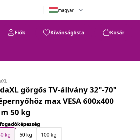
magyar
Fiók
Kívánságlista
Kosár
daXL
idaXL görgős TV-állvány 32"-70"
épernyőhöz max VESA 600x400
m 50 kg
fogadóképesség
50 kg
60 kg
100 kg