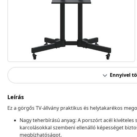
Ennyivel t
Leírás
Ez a görgős TV-állvány praktikus és helytakarékos mego
Nagy teherbírású anyag: A porszórt acél kivételes 
karcolásokkal szembeni ellenálló képességet biztosí
megbízhatóságot.