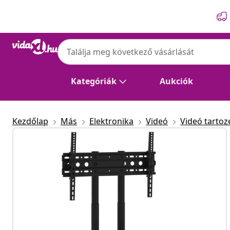
Előző
Következő
Kategóriák
Aukciók
Kezdőlap
Más
Elektronika
Videó
Videó tarto