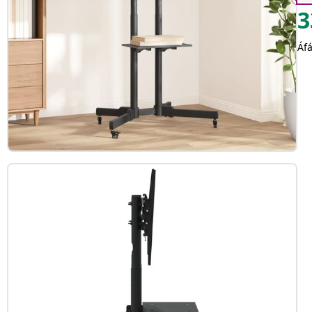
3
Áfá