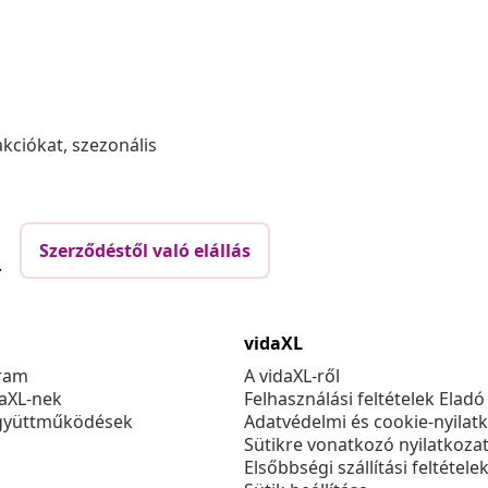
akciókat, szezonális
Szerződéstől való elállás
.
vidaXL
ram
A vidaXL-ről
daXL-nek
Felhasználási feltételek Eladó
gyüttműködések
Adatvédelmi és cookie-nyilat
Sütikre vonatkozó nyilatkoza
Elsőbbségi szállítási feltétele