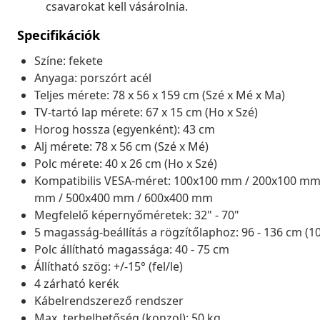
csavarokat kell vásárolnia.
Specifikációk
Színe: fekete
Anyaga: porszórt acél
Teljes mérete: 78 x 56 x 159 cm (Szé x Mé x Ma)
TV-tartó lap mérete: 67 x 15 cm (Ho x Szé)
Horog hossza (egyenként): 43 cm
Alj mérete: 78 x 56 cm (Szé x Mé)
Polc mérete: 40 x 26 cm (Ho x Szé)
Kompatibilis VESA-méret: 100x100 mm / 200x100 mm
mm / 500x400 mm / 600x400 mm
Megfelelő képernyőméretek: 32" - 70"
5 magasság-beállítás a rögzítőlaphoz: 96 - 136 cm 
Polc állítható magassága: 40 - 75 cm
Állítható szög: +/-15° (fel/le)
4 zárható kerék
Kábelrendszerező rendszer
Max. terhelhetőség (konzol): 50 kg