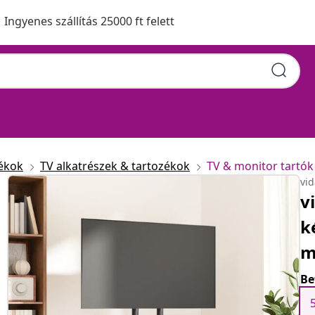
Ingyenes szállítás 25000 ft felett
zékok
TV alkatrészek & tartozékok
TV & monitor tartók
vi
v
k
m
Be