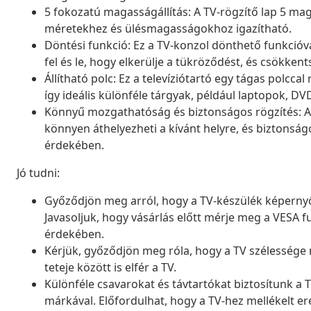
5 fokozatú magasságállítás: A TV-rögzítő lap 5 ma
méretekhez és ülésmagasságokhoz igazítható.
Döntési funkció: Ez a TV-konzol dönthető funkcióva
fel és le, hogy elkerülje a tükröződést, és csökke
Állítható polc: Ez a televíziótartó egy tágas polcc
így ideális különféle tárgyak, például laptopok, DV
Könnyű mozgathatóság és biztonságos rögzítés: A
könnyen áthelyezheti a kívánt helyre, és biztonsá
érdekében.
Jó tudni:
Győződjön meg arról, hogy a TV-készülék képernyő
Javasoljuk, hogy vásárlás előtt mérje meg a VESA fu
érdekében.
Kérjük, győződjön meg róla, hogy a TV szélessége me
teteje között is elfér a TV.
Különféle csavarokat és távtartókat biztosítunk a
márkával. Előfordulhat, hogy a TV-hez mellékelt ere