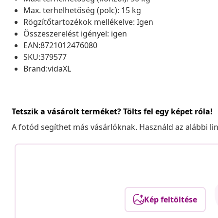
Max. terhelhetőség (polc): 15 kg
Rögzítőtartozékok mellékelve: Igen
Összeszerelést igényel: igen
EAN:8721012476080
SKU:379577
Brand:vidaXL
Tetszik a vásárolt terméket? Tölts fel egy képet róla!
A fotód segíthet más vásárlóknak. Használd az alábbi li
Kép feltöltése