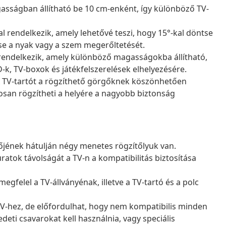
gasságban állítható be 10 cm-enként, így különböző TV-
l rendelkezik, amely lehetővé teszi, hogy 15°-kal döntse
ntse a nyak vagy a szem megerőltetését.
al rendelkezik, amely különböző magasságokba állítható,
D-k, TV-boxok és játékfelszerelések elhelyezésére.
 TV-tartót a rögzíthető görgőknek köszönhetően
gosan rögzítheti a helyére a nagyobb biztonság
jének hátulján négy menetes rögzítőlyuk van.
ratok távolságát a TV-n a kompatibilitás biztosítása
gfelel a TV-állványénak, illetve a TV-tartó és a polc
 TV-hez, de előfordulhat, hogy nem kompatibilis minden
deti csavarokat kell használnia, vagy speciális