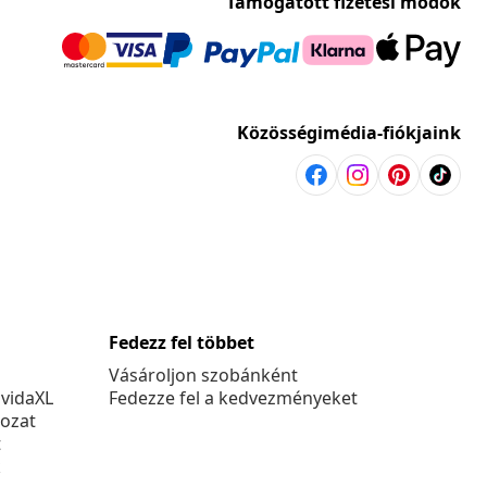
Támogatott fizetési módok
Közösségimédia-fiókjaink
Fedezz fel többet
Vásároljon szobánként
 vidaXL
Fedezze fel a kedvezményeket
kozat
t
k