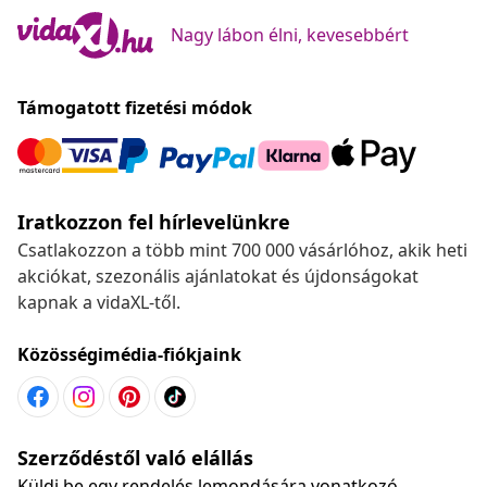
Nagy lábon élni, kevesebbért
Támogatott fizetési módok
Iratkozzon fel hírlevelünkre
Csatlakozzon a több mint 700 000 vásárlóhoz, akik heti
akciókat, szezonális ajánlatokat és újdonságokat
kapnak a vidaXL-től.
Közösségimédia-fiókjaink
Szerződéstől való elállás
Küldj be egy rendelés lemondására vonatkozó