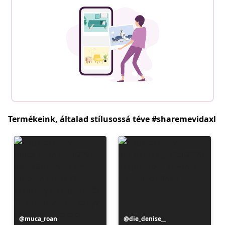
Termékeink, általad stílusossá téve #sharemevidaxl
Bejegyzés
muca_roan
Bejegyzés
die_denise__