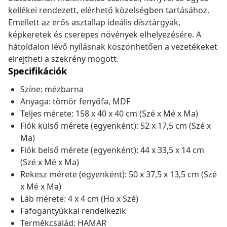
kellékei rendezett, elérhető közelségben tartásához.
Emellett az erős asztallap ideális dísztárgyak,
képkeretek és cserepes növények elhelyezésére. A
hátoldalon lévő nyílásnak köszönhetően a vezetékeket
elrejtheti a szekrény mögött.
Specifikációk
Színe: mézbarna
Anyaga: tömör fenyőfa, MDF
Teljes mérete: 158 x 40 x 40 cm (Szé x Mé x Ma)
Fiók külső mérete (egyenként): 52 x 17,5 cm (Szé x
Ma)
Fiók belső mérete (egyenként): 44 x 33,5 x 14 cm
(Szé x Mé x Ma)
Rekesz mérete (egyenként): 50 x 37,5 x 13,5 cm (Szé
x Mé x Ma)
Láb mérete: 4 x 4 cm (Ho x Szé)
Fafogantyúkkal rendelkezik
Termékcsalád: HAMAR