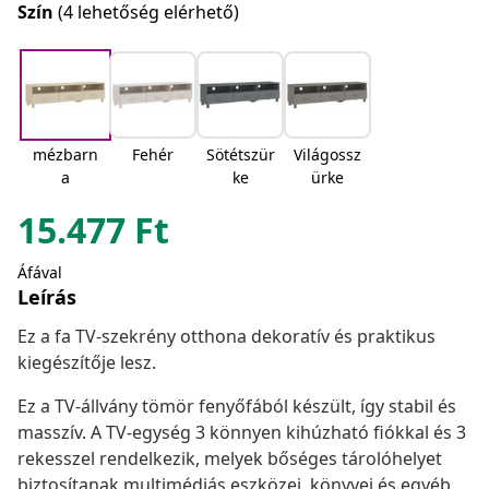
Szín
(4 lehetőség elérhető)
mézbarn
Fehér
Sötétszür
Világossz
a
ke
ürke
15.477
Ft
Áfával
Leírás
Ez a fa TV-szekrény otthona dekoratív és praktikus
kiegészítője lesz.
Ez a TV-állvány tömör fenyőfából készült, így stabil és
masszív. A TV-egység 3 könnyen kihúzható fiókkal és 3
rekesszel rendelkezik, melyek bőséges tárolóhelyet
biztosítanak multimédiás eszközei, könyvei és egyéb