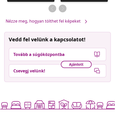
közzétevője
közzétevője
Nézze meg, hogyan tölthet fel képeket
Vedd fel velünk a kapcsolatot!
Tovább a súgóközpontba
Ajánlott
Csevegj velünk!