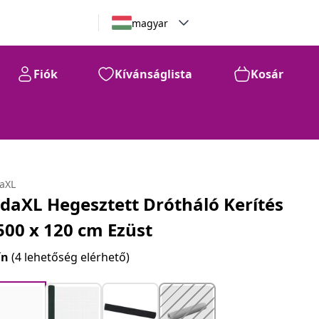
magyar
Fiók
Kívánságlista
Kosár
daXL
idaXL Hegesztett Drótháló Kerítés
500 x 120 cm Ezüst
ín
(4 lehetőség elérhető)