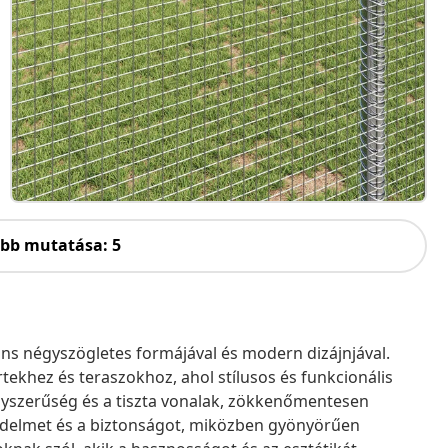
öbb mutatása: 5
áns négyszögletes formájával és modern dizájnjával.
ertekhez és teraszokhoz, ahol stílusos és funkcionális
egyszerűség és a tiszta vonalak, zökkenőmentesen
védelmet és a biztonságot, miközben gyönyörűen