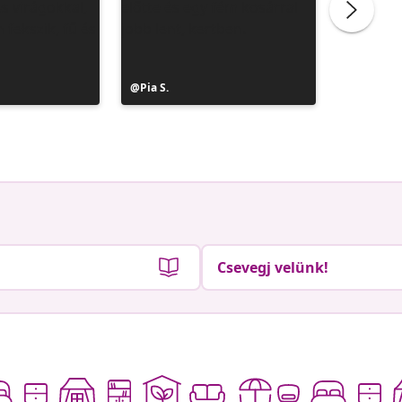
Bejegyzés
Pia S.
Bejegyz
Clerc Je
közzétevője
közzétev
Csevegj velünk!