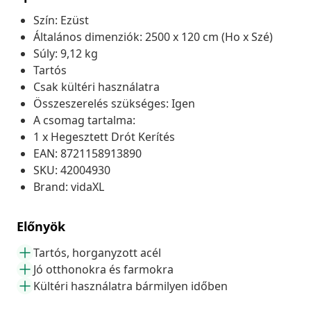
Szín: Ezüst
Általános dimenziók: 2500 x 120 cm (Ho x Szé)
Súly: 9,12 kg
Tartós
Csak kültéri használatra
Összeszerelés szükséges: Igen
A csomag tartalma:
1 x Hegesztett Drót Kerítés
EAN: 8721158913890
SKU: 42004930
Brand: vidaXL
Előnyök
Tartós, horganyzott acél
Jó otthonokra és farmokra
Kültéri használatra bármilyen időben