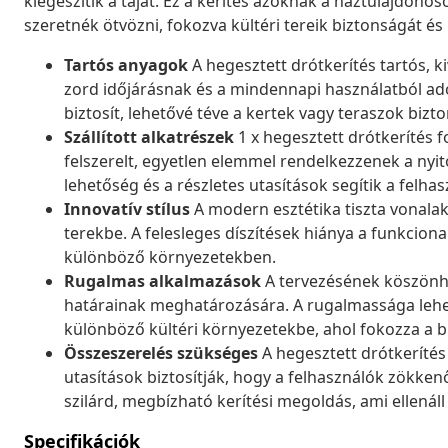
kiegészítik a tájat. Ez a kerítés azoknak a háztulajdonos
szeretnék ötvözni, fokozva kültéri tereik biztonságát és
Tartós anyagok
A hegesztett drótkerítés tartós, k
zord időjárásnak és a mindennapi használatból ad
biztosít, lehetővé téve a kertek vagy teraszok biz
Szállított alkatrészek
1 x hegesztett drótkerítés f
felszerelt, egyetlen elemmel rendelkezzenek a nyito
lehetőség és a részletes utasítások segítik a felha
Innovatív stílus
A modern esztétika tiszta vonalakk
terekbe. A felesleges díszítések hiánya a funkcion
különböző környezetekben.
Rugalmas alkalmazások
A tervezésének köszönhet
határainak meghatározására. A rugalmassága lehe
különböző kültéri környezetekbe, ahol fokozza a bi
Összeszerelés szükséges
A hegesztett drótkerítés 
utasítások biztosítják, hogy a felhasználók zökk
szilárd, megbízható kerítési megoldás, ami ellenál
Specifikációk