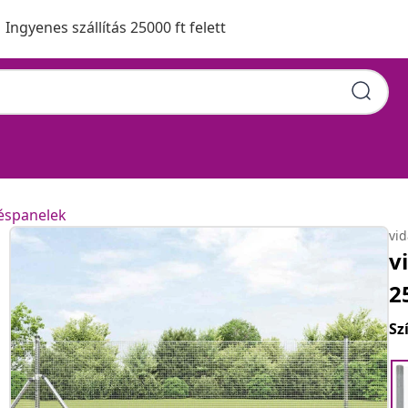
Ingyenes szállítás 25000 ft felett
téspanelek
vi
v
2
Sz