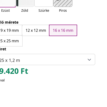
Ezüst
Zöld
Szürke
Piros
ló mérete
19 x 19 mm
12 x 12 mm
16 x 16 mm
25 x 25 mm
ret
25 x 1,2 m
9.420
Ft
val