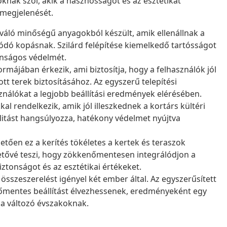
oknak szól, akik a hasznosságot és az esztétikát
 megjelenését.
iváló minőségű anyagokból készült, amik ellenállnak a
ódó kopásnak. Szilárd felépítése kiemelkedő tartósságot
tonságos védelmét.
ormájában érkezik, ami biztosítja, hogy a felhasználók jól
tt terek biztosításához. Az egyszerű telepítési
sználókat a legjobb beállítási eredmények elérésében.
al rendelkezik, amik jól illeszkednek a kortárs kültéri
alitást hangsúlyozza, hatékony védelmet nyújtva
ően ez a kerítés tökéletes a kertek és teraszok
tővé teszi, hogy zökkenőmentesen integrálódjon a
ztonságot és az esztétikai értékeket.
összeszerelést igényel két ember által. Az egyszerűsített
enőmentes beállítást élvezhessenek, eredményeként egy
l a változó évszakoknak.