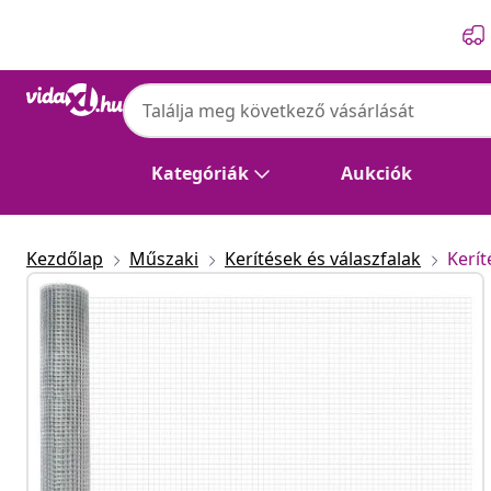
Előző
Következő
Kategóriák
Aukciók
Kezdőlap
Műszaki
Kerítések és válaszfalak
Kerí