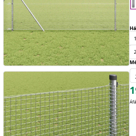
Há
Mé
1
Áfá