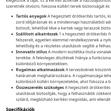
kiegészítik a tájat. Ez a kerítés azoknak a háztulajdonos
szeretnék ötvözni, fokozva kültéri tereik biztonságát és
Tartós anyagok
A hegesztett drótkerítés tartós, k
zord időjárásnak és a mindennapi használatból ad
biztosít, lehetővé téve a kertek vagy teraszok biz
Szállított alkatrészek
1 x hegesztett drótkerítés f
felszerelt, egyetlen elemmel rendelkezzenek a nyito
lehetőség és a részletes utasítások segítik a felha
Innovatív stílus
A modern esztétika tiszta vonalakk
terekbe. A felesleges díszítések hiánya a funkcion
különböző környezetekben.
Rugalmas alkalmazások
A tervezésének köszönhet
határainak meghatározására. A rugalmassága lehe
különböző kültéri környezetekbe, ahol fokozza a bi
Összeszerelés szükséges
A hegesztett drótkerítés 
utasítások biztosítják, hogy a felhasználók zökk
szilárd, megbízható kerítési megoldás, ami ellenál
Specifikációk