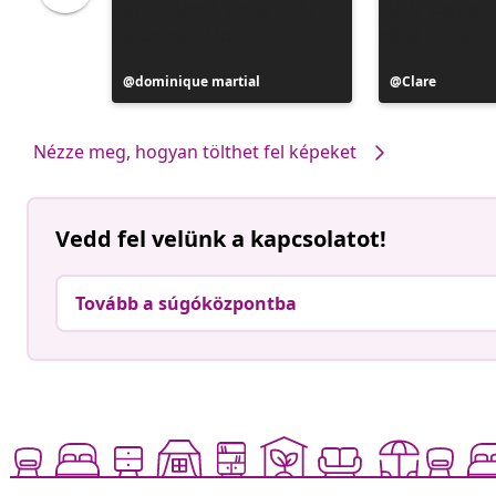
Bejegyzés
dominique martial
Bejegyzés
Clare
közzétevője
közzétevője
Nézze meg, hogyan tölthet fel képeket
Vedd fel velünk a kapcsolatot!
Tovább a súgóközpontba