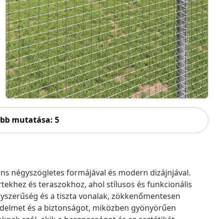
öbb mutatása: 5
áns négyszögletes formájával és modern dizájnjával.
ertekhez és teraszokhoz, ahol stílusos és funkcionális
egyszerűség és a tiszta vonalak, zökkenőmentesen
védelmet és a biztonságot, miközben gyönyörűen