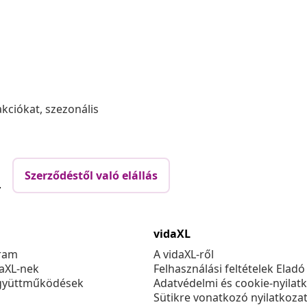
akciókat, szezonális
Szerződéstől való elállás
.
vidaXL
ram
A vidaXL-ről
daXL-nek
Felhasználási feltételek Eladó
gyüttműködések
Adatvédelmi és cookie-nyilat
Sütikre vonatkozó nyilatkoza