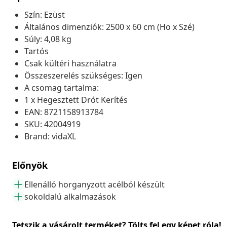
Szín: Ezüst
Általános dimenziók: 2500 x 60 cm (Ho x Szé)
Súly: 4,08 kg
Tartós
Csak kültéri használatra
Összeszerelés szükséges: Igen
A csomag tartalma:
1 x Hegesztett Drót Kerítés
EAN: 8721158913784
SKU: 42004919
Brand: vidaXL
Előnyök
Ellenálló horganyzott acélból készült
sokoldalú alkalmazások
Tetszik a vásárolt terméket? Tölts fel egy képet róla!