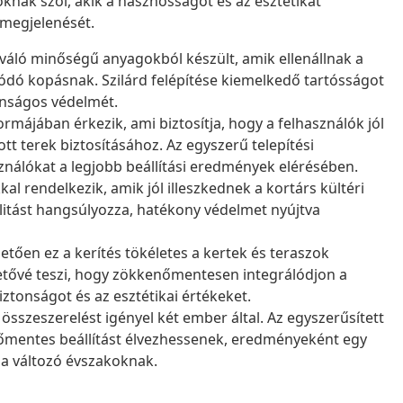
oknak szól, akik a hasznosságot és az esztétikát
 megjelenését.
iváló minőségű anyagokból készült, amik ellenállnak a
ódó kopásnak. Szilárd felépítése kiemelkedő tartósságot
tonságos védelmét.
ormájában érkezik, ami biztosítja, hogy a felhasználók jól
tt terek biztosításához. Az egyszerű telepítési
sználókat a legjobb beállítási eredmények elérésében.
al rendelkezik, amik jól illeszkednek a kortárs kültéri
alitást hangsúlyozza, hatékony védelmet nyújtva
ően ez a kerítés tökéletes a kertek és teraszok
tővé teszi, hogy zökkenőmentesen integrálódjon a
ztonságot és az esztétikai értékeket.
összeszerelést igényel két ember által. Az egyszerűsített
enőmentes beállítást élvezhessenek, eredményeként egy
l a változó évszakoknak.