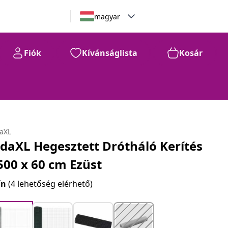
magyar
Fiók
Kívánságlista
Kosár
daXL
idaXL Hegesztett Drótháló Kerítés
500 x 60 cm Ezüst
ín
(4 lehetőség elérhető)