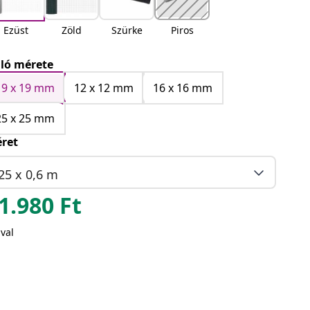
Ezüst
Zöld
Szürke
Piros
ló mérete
19 x 19 mm
12 x 12 mm
16 x 16 mm
25 x 25 mm
ret
25 x 0,6 m
1.980
Ft
val