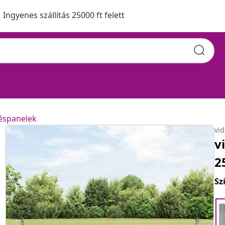
Ingyenes szállítás 25000 ft felett
téspanelek
vi
v
2
Sz