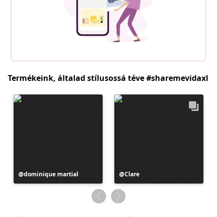
Termékeink, általad stílusossá téve #sharemevidaxl
Bejegyzés
dominique martial
Bejegyzés
Clare
közzétevője
közzétevője