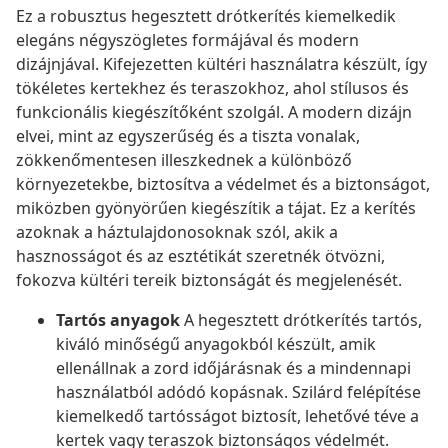
Ez a robusztus hegesztett drótkerítés kiemelkedik
elegáns négyszögletes formájával és modern
dizájnjával. Kifejezetten kültéri használatra készült, így
tökéletes kertekhez és teraszokhoz, ahol stílusos és
funkcionális kiegészítőként szolgál. A modern dizájn
elvei, mint az egyszerűség és a tiszta vonalak,
zökkenőmentesen illeszkednek a különböző
környezetekbe, biztosítva a védelmet és a biztonságot,
miközben gyönyörűen kiegészítik a tájat. Ez a kerítés
azoknak a háztulajdonosoknak szól, akik a
hasznosságot és az esztétikát szeretnék ötvözni,
fokozva kültéri tereik biztonságát és megjelenését.
Tartós anyagok
A hegesztett drótkerítés tartós,
kiváló minőségű anyagokból készült, amik
ellenállnak a zord időjárásnak és a mindennapi
használatból adódó kopásnak. Szilárd felépítése
kiemelkedő tartósságot biztosít, lehetővé téve a
kertek vagy teraszok biztonságos védelmét.