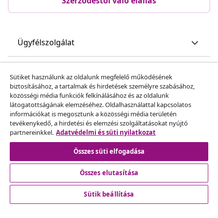
Szerződéstől való elállás
Ügyfélszolgálat
Üzlet
Sütiket használunk az oldalunk megfelelő működésének
biztosításához, a tartalmak és hirdetések személyre szabásához,
közösségi média funkciók felkínálásához és az oldalunk
vidaXL
látogatottságának elemzéséhez. Oldalhasználattal kapcsolatos
információkat is megosztunk a közösségi média területén
tevékenykedő, a hirdetési és elemzési szolgáltatásokat nyújtó
Fedezz fel többet
partnereinkkel.
Adatvédelmi és süti nyilatkozat
Összes süti elfogadása
Összes elutasítása
Sütik beállítása
© 2008-2026 vidaXL A www.vidaxl.hu a vidaXL Marketplace
Europe B.V. Weboldala