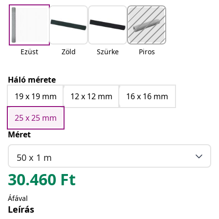
Ezüst
Zöld
Szürke
Piros
Háló mérete
19 x 19 mm
12 x 12 mm
16 x 16 mm
25 x 25 mm
Méret
50 x 1 m
30.460
Ft
Áfával
Leírás