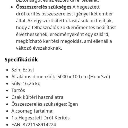
biztonságot és az esztétikai értékeket.
Összeszerelés szükséges
A hegesztett
drótkerítés összeszerelést igényel két ember
által. Az egyszerűsített utasítások biztosítják,
hogy a felhasználók zökkenőmentes beállítást
élvezhessenek, eredményeként egy szilárd,
megbízható kerítési megoldás, ami ellenáll a
változó évszakoknak.
Specifikációk
Szín: Ezüst
Általános dimenziók: 5000 x 100 cm (Ho x Szé)
Súly: 16,26 kg
Tartós
Csak kültéri használatra
Összeszerelés szükséges: Igen
A csomag tartalma:
1 x Hegesztett Drót Kerítés
EAN: 8721158914224