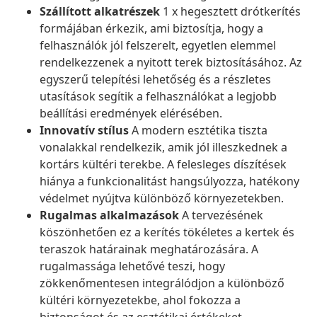
Szállított alkatrészek
1 x hegesztett drótkerítés
formájában érkezik, ami biztosítja, hogy a
felhasználók jól felszerelt, egyetlen elemmel
rendelkezzenek a nyitott terek biztosításához. Az
egyszerű telepítési lehetőség és a részletes
utasítások segítik a felhasználókat a legjobb
beállítási eredmények elérésében.
Innovatív stílus
A modern esztétika tiszta
vonalakkal rendelkezik, amik jól illeszkednek a
kortárs kültéri terekbe. A felesleges díszítések
hiánya a funkcionalitást hangsúlyozza, hatékony
védelmet nyújtva különböző környezetekben.
Rugalmas alkalmazások
A tervezésének
köszönhetően ez a kerítés tökéletes a kertek és
teraszok határainak meghatározására. A
rugalmassága lehetővé teszi, hogy
zökkenőmentesen integrálódjon a különböző
kültéri környezetekbe, ahol fokozza a