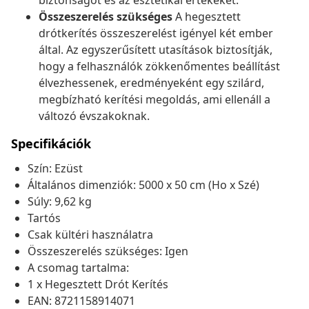
biztonságot és az esztétikai értékeket.
Összeszerelés szükséges
A hegesztett
drótkerítés összeszerelést igényel két ember
által. Az egyszerűsített utasítások biztosítják,
hogy a felhasználók zökkenőmentes beállítást
élvezhessenek, eredményeként egy szilárd,
megbízható kerítési megoldás, ami ellenáll a
változó évszakoknak.
Specifikációk
Szín: Ezüst
Általános dimenziók: 5000 x 50 cm (Ho x Szé)
Súly: 9,62 kg
Tartós
Csak kültéri használatra
Összeszerelés szükséges: Igen
A csomag tartalma:
1 x Hegesztett Drót Kerítés
EAN: 8721158914071