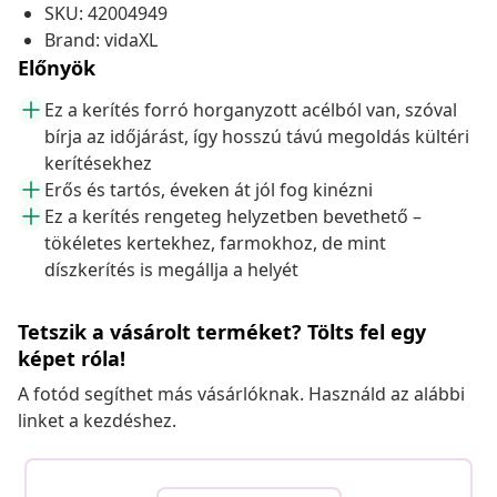
SKU: 42004949
Brand: vidaXL
Előnyök
Ez a kerítés forró horganyzott acélból van, szóval
bírja az időjárást, így hosszú távú megoldás kültéri
kerítésekhez
Erős és tartós, éveken át jól fog kinézni
Ez a kerítés rengeteg helyzetben bevethető –
tökéletes kertekhez, farmokhoz, de mint
díszkerítés is megállja a helyét
Tetszik a vásárolt terméket? Tölts fel egy
képet róla!
A fotód segíthet más vásárlóknak. Használd az alábbi
linket a kezdéshez.