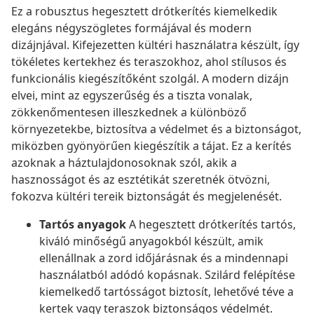
Ez a robusztus hegesztett drótkerítés kiemelkedik
elegáns négyszögletes formájával és modern
dizájnjával. Kifejezetten kültéri használatra készült, így
tökéletes kertekhez és teraszokhoz, ahol stílusos és
funkcionális kiegészítőként szolgál. A modern dizájn
elvei, mint az egyszerűség és a tiszta vonalak,
zökkenőmentesen illeszkednek a különböző
környezetekbe, biztosítva a védelmet és a biztonságot,
miközben gyönyörűen kiegészítik a tájat. Ez a kerítés
azoknak a háztulajdonosoknak szól, akik a
hasznosságot és az esztétikát szeretnék ötvözni,
fokozva kültéri tereik biztonságát és megjelenését.
Tartós anyagok
A hegesztett drótkerítés tartós,
kiváló minőségű anyagokból készült, amik
ellenállnak a zord időjárásnak és a mindennapi
használatból adódó kopásnak. Szilárd felépítése
kiemelkedő tartósságot biztosít, lehetővé téve a
kertek vagy teraszok biztonságos védelmét.