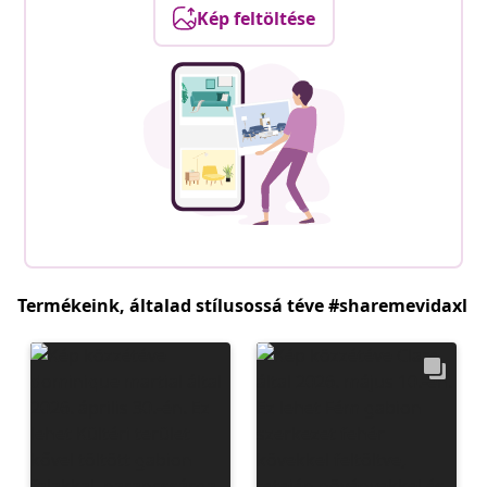
Kép feltöltése
Termékeink, általad stílusossá téve #sharemevidaxl