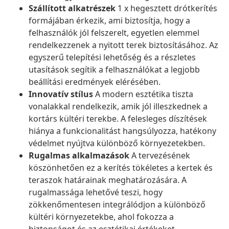
Szállított alkatrészek
1 x hegesztett drótkerítés
formájában érkezik, ami biztosítja, hogy a
felhasználók jól felszerelt, egyetlen elemmel
rendelkezzenek a nyitott terek biztosításához. Az
egyszerű telepítési lehetőség és a részletes
utasítások segítik a felhasználókat a legjobb
beállítási eredmények elérésében.
Innovatív stílus
A modern esztétika tiszta
vonalakkal rendelkezik, amik jól illeszkednek a
kortárs kültéri terekbe. A felesleges díszítések
hiánya a funkcionalitást hangsúlyozza, hatékony
védelmet nyújtva különböző környezetekben.
Rugalmas alkalmazások
A tervezésének
köszönhetően ez a kerítés tökéletes a kertek és
teraszok határainak meghatározására. A
rugalmassága lehetővé teszi, hogy
zökkenőmentesen integrálódjon a különböző
kültéri környezetekbe, ahol fokozza a