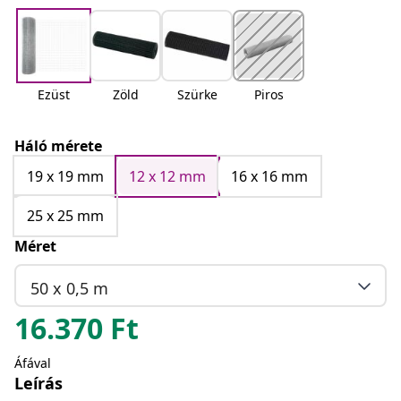
Ezüst
Zöld
Szürke
Piros
Háló mérete
19 x 19 mm
12 x 12 mm
16 x 16 mm
25 x 25 mm
Méret
50 x 0,5 m
16.370
Ft
Áfával
Leírás