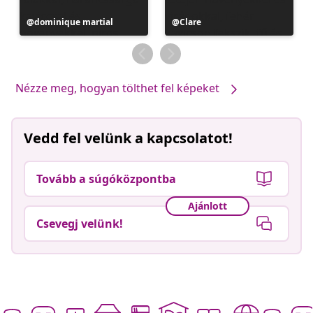
Bejegyzés
dominique martial
Bejegyzés
Clare
közzétevője
közzétevője
Nézze meg, hogyan tölthet fel képeket
Vedd fel velünk a kapcsolatot!
Tovább a súgóközpontba
Ajánlott
Csevegj velünk!