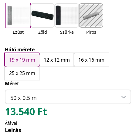
Ezüst
Zöld
Szürke
Piros
Háló mérete
19 x 19 mm
12 x 12 mm
16 x 16 mm
25 x 25 mm
Méret
50 x 0,5 m
13.540
Ft
Áfával
Leírás