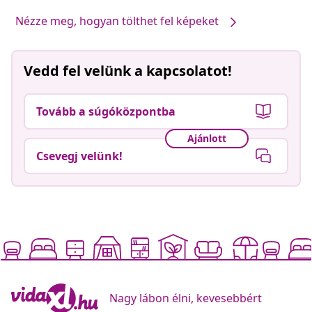
Nézze meg, hogyan tölthet fel képeket
Vedd fel velünk a kapcsolatot!
Tovább a súgóközpontba
Ajánlott
Csevegj velünk!
Nagy lábon élni, kevesebbért