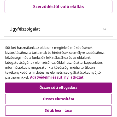
Szerződéstől való elállás
Ügyfélszolgálat
Üzlet
Sütiket használunk az oldalunk megfelelő működésének
biztosításához, a tartalmak és hirdetések személyre szabásához,
közösségi média funkciók felkínálásához és az oldalunk
vidaXL
látogatottságának elemzéséhez. Oldalhasználattal kapcsolatos
információkat is megosztunk a közösségi média területén
tevékenykedő, a hirdetési és elemzési szolgáltatásokat nyújtó
Fedezz fel többet
partnereinkkel.
Adatvédelmi és süti nyilatkozat
Összes süti elfogadása
Összes elutasítása
Sütik beállítása
© 2008-2026 vidaXL A www.vidaxl.hu a vidaXL Marketplace