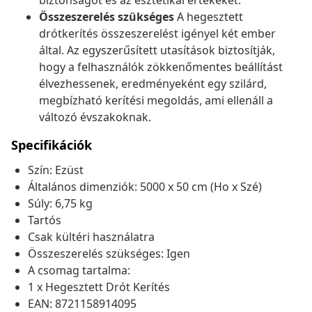
biztonságot és az esztétikai értékeket.
Összeszerelés szükséges
A hegesztett
drótkerítés összeszerelést igényel két ember
által. Az egyszerűsített utasítások biztosítják,
hogy a felhasználók zökkenőmentes beállítást
élvezhessenek, eredményeként egy szilárd,
megbízható kerítési megoldás, ami ellenáll a
változó évszakoknak.
Specifikációk
Szín: Ezüst
Általános dimenziók: 5000 x 50 cm (Ho x Szé)
Súly: 6,75 kg
Tartós
Csak kültéri használatra
Összeszerelés szükséges: Igen
A csomag tartalma:
1 x Hegesztett Drót Kerítés
EAN: 8721158914095