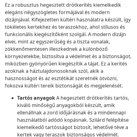
Ez a robusztus hegesztett drótkerítés kiemelkedik
elegáns négyszögletes formájával és modern
dizájnjával. Kifejezetten kültéri használatra készült, így
tökéletes kertekhez és teraszokhoz, ahol stílusos és
funkcionális kiegészítőként szolgál. A modern dizájn
elvei, mint az egyszerűség és a tiszta vonalak,
zökkenőmentesen illeszkednek a különböző
környezetekbe, biztosítva a védelmet és a biztonságot,
miközben gyönyörűen kiegészítik a tájat. Ez a kerítés
azoknak a háztulajdonosoknak szól, akik a
hasznosságot és az esztétikát szeretnék ötvözni,
fokozva kültéri tereik biztonságát és megjelenését.
Tartós anyagok
A hegesztett drótkerítés tartós,
kiváló minőségű anyagokból készült, amik
ellenállnak a zord időjárásnak és a mindennapi
használatból adódó kopásnak. Szilárd felépítése
kiemelkedő tartósságot biztosít, lehetővé téve a
kertek vagy teraszok biztonságos védelmét.