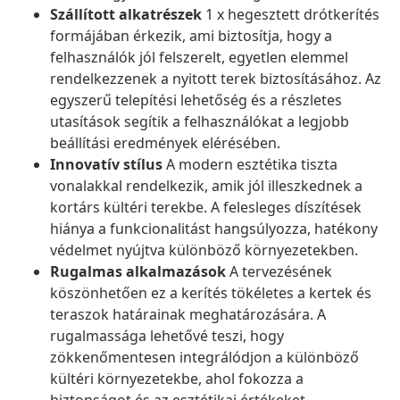
Szállított alkatrészek
1 x hegesztett drótkerítés
formájában érkezik, ami biztosítja, hogy a
felhasználók jól felszerelt, egyetlen elemmel
rendelkezzenek a nyitott terek biztosításához. Az
egyszerű telepítési lehetőség és a részletes
utasítások segítik a felhasználókat a legjobb
beállítási eredmények elérésében.
Innovatív stílus
A modern esztétika tiszta
vonalakkal rendelkezik, amik jól illeszkednek a
kortárs kültéri terekbe. A felesleges díszítések
hiánya a funkcionalitást hangsúlyozza, hatékony
védelmet nyújtva különböző környezetekben.
Rugalmas alkalmazások
A tervezésének
köszönhetően ez a kerítés tökéletes a kertek és
teraszok határainak meghatározására. A
rugalmassága lehetővé teszi, hogy
zökkenőmentesen integrálódjon a különböző
kültéri környezetekbe, ahol fokozza a