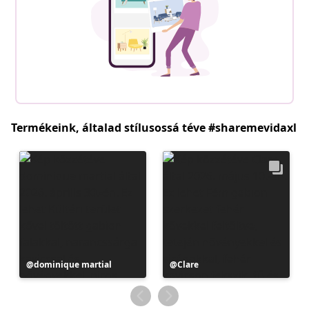
Termékeink, általad stílusossá téve #sharemevidaxl
Bejegyzés
dominique martial
Bejegyzés
Clare
közzétevője
közzétevője