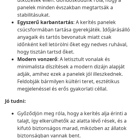
ütközések ellen. Gondoskodunk róla, hogy a
panelek minden évszakban megtartsák a
stabilitásukat.
Egyszerű karbantartás
: A kerítés panelek
csúcsformában tartása gyerekjáték. Időjárásálló
anyagaik és tartós bevonatuk miatt csak
időnként kell letörölni őket egy nedves ruhával,
hogy tisztán tartsd őket.
Modern vonzerő
: A letisztult vonalak és
minimalista díszítések a modern dizájn alapját
adják, amihez ezek a panelek jól illeszkednek.
Feldobják bármilyen kültéri teret, esztétikus
megjelenéssel és erős gyakorlati céllal.
Jó tudni:
Győződjön meg róla, hogy a kerítés alja érinti a
talajt, így elkerülhetők az alatta lévő rések, és a
kifutó biztonságos marad, miközben az állatok
biztonságban vannak bent.