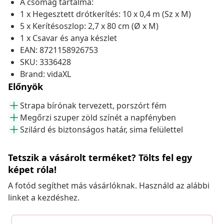
A csomag tartalma:
1 x Hegesztett drótkerítés: 10 x 0,4 m (Sz x M)
5 x Kerítésoszlop: 2,7 x 80 cm (Ø x M)
1 x Csavar és anya készlet
EAN: 8721158926753
SKU: 3336428
Brand: vidaXL
Előnyök
Strapa bírónak tervezett, porszórt fém
Megőrzi szuper zöld színét a napfényben
Szilárd és biztonságos határ, sima felülettel
Tetszik a vásárolt terméket? Tölts fel egy
képet róla!
A fotód segíthet más vásárlóknak. Használd az alábbi
linket a kezdéshez.