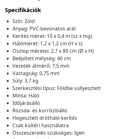
Specifikációk
Szín: Zöld
Anyag: PVC-bevonatos acél
Kerítés méret: 10 x 0,4 m (sz x mg)
Hálóméret: 1,2 x 1,2 cm (H x s)
Oszlop méretei: 2,7 x 80 cm (Ø x H)
Beépített mélység: 40 cm
Vezeték átmérő: 7,5 mm
Vastagság: 0,75 mm
Súly: 3,7 kg
Szerkesztési típus: Földbe süllyesztett
Minta: Háló
Időjárásálló
Rozsda- és korrózióálló
Hegesztett drótháló kerítés
Csak kültéri használatra
Összeszerelés szükséges: Igen