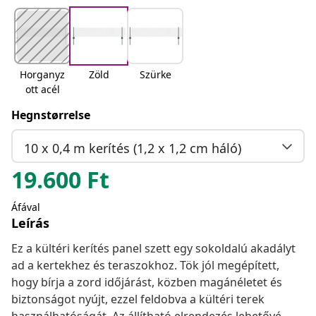
Horganyz
Zöld
Szürke
ott acél
Hegnstørrelse
10 x 0,4 m kerítés (1,2 x 1,2 cm háló)
19.600
Ft
Áfával
Leírás
Ez a kültéri kerítés panel szett egy sokoldalú akadályt
ad a kertekhez és teraszokhoz. Tök jól megépített,
hogy bírja a zord időjárást, közben magánéletet és
biztonságot nyújt, ezzel feldobva a kültéri terek