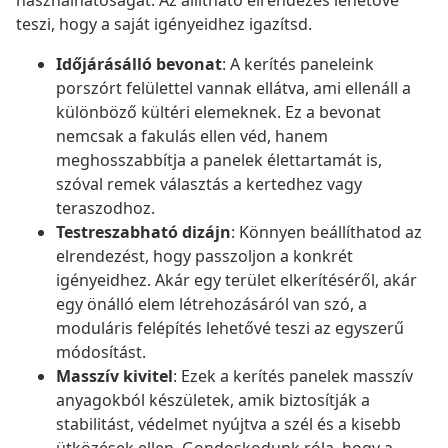
használhatóságát. Az állítható elrendezés lehetővé
teszi, hogy a saját igényeidhez igazítsd.
Időjárásálló bevonat
: A kerítés paneleink
porszórt felülettel vannak ellátva, ami ellenáll a
különböző kültéri elemeknek. Ez a bevonat
nemcsak a fakulás ellen véd, hanem
meghosszabbítja a panelek élettartamát is,
szóval remek választás a kertedhez vagy
teraszodhoz.
Testreszabható dizájn
: Könnyen beállíthatod az
elrendezést, hogy passzoljon a konkrét
igényeidhez. Akár egy terület elkerítéséről, akár
egy önálló elem létrehozásáról van szó, a
moduláris felépítés lehetővé teszi az egyszerű
módosítást.
Masszív kivitel
: Ezek a kerítés panelek masszív
anyagokból készületek, amik biztosítják a
stabilitást, védelmet nyújtva a szél és a kisebb