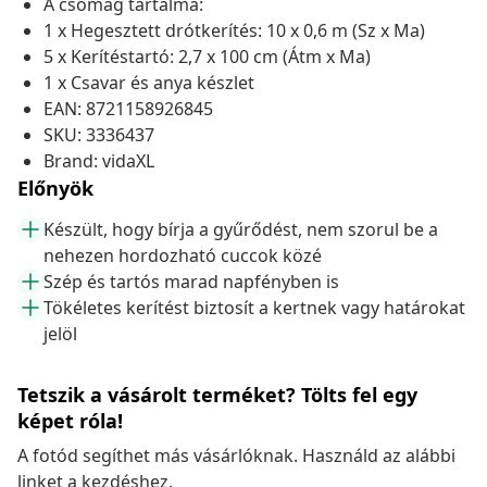
A csomag tartalma:
1 x Hegesztett drótkerítés: 10 x 0,6 m (Sz x Ma)
5 x Kerítéstartó: 2,7 x 100 cm (Átm x Ma)
1 x Csavar és anya készlet
EAN: 8721158926845
SKU: 3336437
Brand: vidaXL
Előnyök
Készült, hogy bírja a gyűrődést, nem szorul be a
nehezen hordozható cuccok közé
Szép és tartós marad napfényben is
Tökéletes kerítést biztosít a kertnek vagy határokat
jelöl
Tetszik a vásárolt terméket? Tölts fel egy
képet róla!
A fotód segíthet más vásárlóknak. Használd az alábbi
linket a kezdéshez.