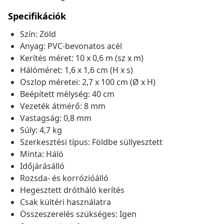
Specifikációk
Szín: Zöld
Anyag: PVC-bevonatos acél
Kerítés méret: 10 x 0,6 m (sz x m)
Hálóméret: 1,6 x 1,6 cm (H x s)
Oszlop méretei: 2,7 x 100 cm (Ø x H)
Beépített mélység: 40 cm
Vezeték átmérő: 8 mm
Vastagság: 0,8 mm
Súly: 4,7 kg
Szerkesztési típus: Földbe süllyesztett
Minta: Háló
Időjárásálló
Rozsda- és korrózióálló
Hegesztett drótháló kerítés
Csak kültéri használatra
Összeszerelés szükséges: Igen