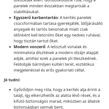
ütközések ellen. Gondoskodunk róla, hogy a
panelek minden évszakban megtartsák a
stabilitásukat.
Egyszerű karbantartás
: A kerítés panelek
csúcsformában tartása gyerekjáték. Időjárásálló
anyagaik és tartós bevonatuk miatt csak
időnként kell letörölni őket egy nedves ruhával,
hogy tisztán tartsd őket.
Modern vonzerő
: A letisztult vonalak és
minimalista díszítések a modern dizájn alapját
adják, amihez ezek a panelek jól illeszkednek.
Feldobják bármilyen kültéri teret, esztétikus
megjelenéssel és erős gyakorlati céllal.
Jó tudni:
Győződjön meg róla, hogy a kerítés alja érinti a
talajt, így elkerülhetők az alatta lévő rések, és a
kifutó biztonságos marad, miközben az állatok
biztonságban vannak bent.