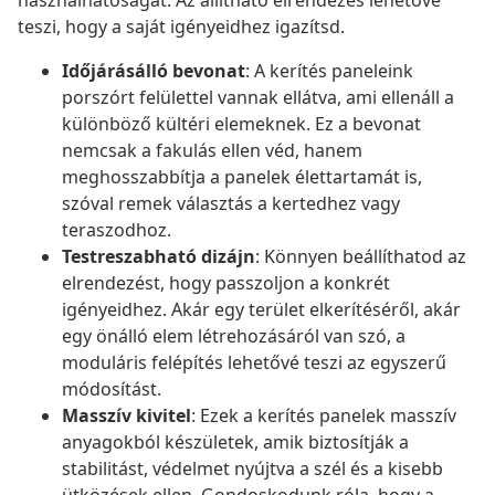
használhatóságát. Az állítható elrendezés lehetővé
teszi, hogy a saját igényeidhez igazítsd.
Időjárásálló bevonat
: A kerítés paneleink
porszórt felülettel vannak ellátva, ami ellenáll a
különböző kültéri elemeknek. Ez a bevonat
nemcsak a fakulás ellen véd, hanem
meghosszabbítja a panelek élettartamát is,
szóval remek választás a kertedhez vagy
teraszodhoz.
Testreszabható dizájn
: Könnyen beállíthatod az
elrendezést, hogy passzoljon a konkrét
igényeidhez. Akár egy terület elkerítéséről, akár
egy önálló elem létrehozásáról van szó, a
moduláris felépítés lehetővé teszi az egyszerű
módosítást.
Masszív kivitel
: Ezek a kerítés panelek masszív
anyagokból készületek, amik biztosítják a
stabilitást, védelmet nyújtva a szél és a kisebb