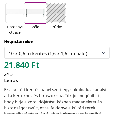
Horganyz
Zöld
Szürke
ott acél
Hegnstørrelse
10 x 0,6 m kerítés (1,6 x 1,6 cm háló)
21.840
Ft
Áfával
Leírás
Ez a kültéri kerítés panel szett egy sokoldalú akadályt
ad a kertekhez és teraszokhoz. Tök jól megépített,
hogy bírja a zord időjárást, közben magánéletet és
biztonságot nyújt, ezzel feldobva a kültéri terek