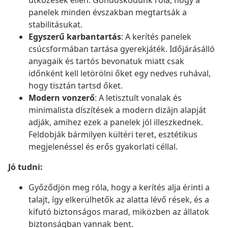
ütközések ellen. Gondoskodunk róla, hogy a
panelek minden évszakban megtartsák a
stabilitásukat.
Egyszerű karbantartás
: A kerítés panelek
csúcsformában tartása gyerekjáték. Időjárásálló
anyagaik és tartós bevonatuk miatt csak
időnként kell letörölni őket egy nedves ruhával,
hogy tisztán tartsd őket.
Modern vonzerő
: A letisztult vonalak és
minimalista díszítések a modern dizájn alapját
adják, amihez ezek a panelek jól illeszkednek.
Feldobják bármilyen kültéri teret, esztétikus
megjelenéssel és erős gyakorlati céllal.
Jó tudni:
Győződjön meg róla, hogy a kerítés alja érinti a
talajt, így elkerülhetők az alatta lévő rések, és a
kifutó biztonságos marad, miközben az állatok
biztonságban vannak bent.