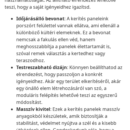
használhatóságát. Az állítható elrendezés lehetővé
teszi, hogy a saját igényeidhez igazítsd.
Időjárásálló bevonat
: A kerítés paneleink
porszórt felülettel vannak ellátva, ami ellenáll a
különböző kültéri elemeknek. Ez a bevonat
nemcsak a fakulás ellen véd, hanem
meghosszabbítja a panelek élettartamát is,
szóval remek választás a kertedhez vagy
teraszodhoz.
Testreszabható dizájn
: Könnyen beállíthatod az
elrendezést, hogy passzoljon a konkrét
igényeidhez. Akár egy terület elkerítéséről, akár
egy önálló elem létrehozásáról van szó, a
moduláris felépítés lehetővé teszi az egyszerű
módosítást.
Masszív kivitel
: Ezek a kerítés panelek masszív
anyagokból készületek, amik biztosítják a
stabilitást, védelmet nyújtva a szél és a kisebb