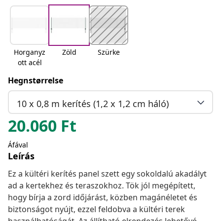
Horganyz
Zöld
Szürke
ott acél
Hegnstørrelse
10 x 0,8 m kerítés (1,2 x 1,2 cm háló)
20.060
Ft
Áfával
Leírás
Ez a kültéri kerítés panel szett egy sokoldalú akadályt
ad a kertekhez és teraszokhoz. Tök jól megépített,
hogy bírja a zord időjárást, közben magánéletet és
biztonságot nyújt, ezzel feldobva a kültéri terek