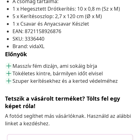
A csomag tartalma:
1 x Hegesztett Drótkerítés: 10 x 0,8 m (Sz x M)
5 x Kerítésoszlop: 2,7 x 120 cm (Ø x M)
1 x Csavar és Anyacsavar Készlet
EAN: 8721158926876
SKU: 3336440
Brand: vidaXL
Előnyök
Masszív fém dizájn, ami sokáig bírja
Tökéletes kintre, bármilyen időt elvisel
Szuper kerítésekhez és a kerted védelméhez
Tetszik a vásárolt terméket? Tölts fel egy
képet róla!
A fotód segíthet más vásárlóknak. Használd az alábbi
linket a kezdéshez.