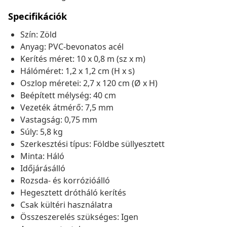
Specifikációk
Szín: Zöld
Anyag: PVC-bevonatos acél
Kerítés méret: 10 x 0,8 m (sz x m)
Hálóméret: 1,2 x 1,2 cm (H x s)
Oszlop méretei: 2,7 x 120 cm (Ø x H)
Beépített mélység: 40 cm
Vezeték átmérő: 7,5 mm
Vastagság: 0,75 mm
Súly: 5,8 kg
Szerkesztési típus: Földbe süllyesztett
Minta: Háló
Időjárásálló
Rozsda- és korrózióálló
Hegesztett drótháló kerítés
Csak kültéri használatra
Összeszerelés szükséges: Igen