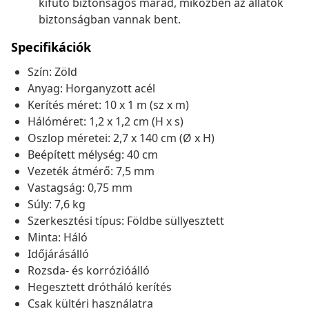
kifutó biztonságos marad, miközben az állatok
biztonságban vannak bent.
Specifikációk
Szín: Zöld
Anyag: Horganyzott acél
Kerítés méret: 10 x 1 m (sz x m)
Hálóméret: 1,2 x 1,2 cm (H x s)
Oszlop méretei: 2,7 x 140 cm (Ø x H)
Beépített mélység: 40 cm
Vezeték átmérő: 7,5 mm
Vastagság: 0,75 mm
Súly: 7,6 kg
Szerkesztési típus: Földbe süllyesztett
Minta: Háló
Időjárásálló
Rozsda- és korrózióálló
Hegesztett drótháló kerítés
Csak kültéri használatra