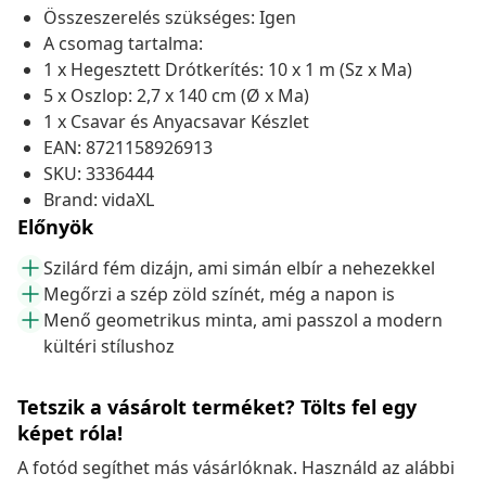
Összeszerelés szükséges: Igen
A csomag tartalma:
1 x Hegesztett Drótkerítés: 10 x 1 m (Sz x Ma)
5 x Oszlop: 2,7 x 140 cm (Ø x Ma)
1 x Csavar és Anyacsavar Készlet
EAN: 8721158926913
SKU: 3336444
Brand: vidaXL
Előnyök
Szilárd fém dizájn, ami simán elbír a nehezekkel
Megőrzi a szép zöld színét, még a napon is
Menő geometrikus minta, ami passzol a modern
kültéri stílushoz
Tetszik a vásárolt terméket? Tölts fel egy
képet róla!
A fotód segíthet más vásárlóknak. Használd az alábbi