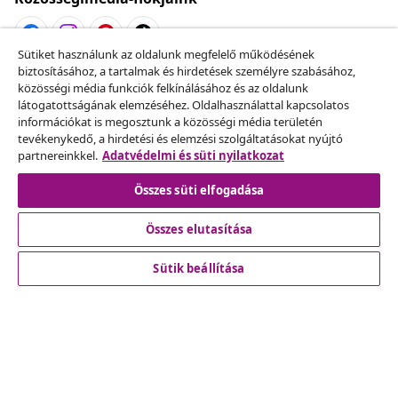
Sütiket használunk az oldalunk megfelelő működésének
biztosításához, a tartalmak és hirdetések személyre szabásához,
Szerződéstől való elállás
közösségi média funkciók felkínálásához és az oldalunk
Küldj be egy rendelés lemondására vonatkozó
látogatottságának elemzéséhez. Oldalhasználattal kapcsolatos
információkat is megosztunk a közösségi média területén
kérelmet.
tevékenykedő, a hirdetési és elemzési szolgáltatásokat nyújtó
partnereinkkel.
Adatvédelmi és süti nyilatkozat
Szerződéstől való elállás
Összes süti elfogadása
Összes elutasítása
Ügyfélszolgálat
Sütik beállítása
Üzlet
vidaXL