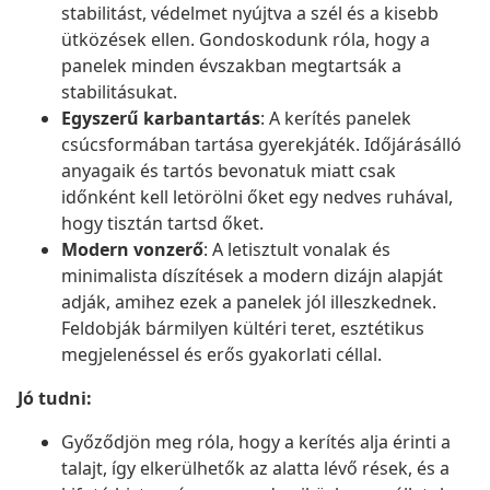
stabilitást, védelmet nyújtva a szél és a kisebb
ütközések ellen. Gondoskodunk róla, hogy a
panelek minden évszakban megtartsák a
stabilitásukat.
Egyszerű karbantartás
: A kerítés panelek
csúcsformában tartása gyerekjáték. Időjárásálló
anyagaik és tartós bevonatuk miatt csak
időnként kell letörölni őket egy nedves ruhával,
hogy tisztán tartsd őket.
Modern vonzerő
: A letisztult vonalak és
minimalista díszítések a modern dizájn alapját
adják, amihez ezek a panelek jól illeszkednek.
Feldobják bármilyen kültéri teret, esztétikus
megjelenéssel és erős gyakorlati céllal.
Jó tudni:
Győződjön meg róla, hogy a kerítés alja érinti a
talajt, így elkerülhetők az alatta lévő rések, és a