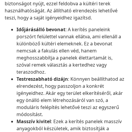
biztonságot nyújt, ezzel feldobva a kültéri terek
használhatóságát. Az állítható elrendezés lehetővé
teszi, hogy a saját igényeidhez igazítsd.
Időjárásálló bevonat
: A kerítés paneleink
porszórt felülettel vannak ellátva, ami ellenáll a
különböző kültéri elemeknek. Ez a bevonat
nemcsak a fakulás ellen véd, hanem
meghosszabbítja a panelek élettartamát is,
szóval remek választás a kertedhez vagy
teraszodhoz.
Testreszabható dizájn
: Könnyen beállíthatod az
elrendezést, hogy passzoljon a konkrét
igényeidhez. Akár egy terület elkerítéséről, akár
egy önálló elem létrehozásáról van szó, a
moduláris felépítés lehetővé teszi az egyszerű
módosítást.
Masszív kivitel
: Ezek a kerítés panelek masszív
anyagokból készületek, amik biztosítják a