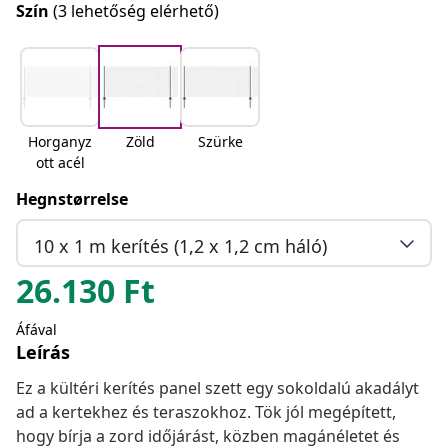
Szín
(3 lehetőség elérhető)
Horganyz
Zöld
Szürke
ott acél
Hegnstørrelse
10 x 1 m kerítés (1,2 x 1,2 cm háló)
26.130
Ft
Áfával
Leírás
Ez a kültéri kerítés panel szett egy sokoldalú akadályt
ad a kertekhez és teraszokhoz. Tök jól megépített,
hogy bírja a zord időjárást, közben magánéletet és