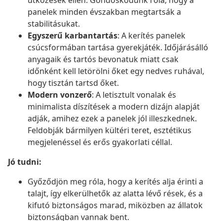
ütközések ellen. Gondoskodunk róla, hogy a
panelek minden évszakban megtartsák a
stabilitásukat.
Egyszerű karbantartás
: A kerítés panelek
csúcsformában tartása gyerekjáték. Időjárásálló
anyagaik és tartós bevonatuk miatt csak
időnként kell letörölni őket egy nedves ruhával,
hogy tisztán tartsd őket.
Modern vonzerő
: A letisztult vonalak és
minimalista díszítések a modern dizájn alapját
adják, amihez ezek a panelek jól illeszkednek.
Feldobják bármilyen kültéri teret, esztétikus
megjelenéssel és erős gyakorlati céllal.
Jó tudni:
Győződjön meg róla, hogy a kerítés alja érinti a
talajt, így elkerülhetők az alatta lévő rések, és a
kifutó biztonságos marad, miközben az állatok
biztonságban vannak bent.