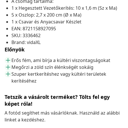
A csomag tartalma:
1 x Hegesztett Vezetőkerítés: 10 x 1,6 m (Sz x Ma)
5 x Oszlop: 2,7 x 200 cm (Ø x Ma)
1 x Csavar és Anyacsavar Készlet
EAN: 8721158927095
SKU: 3336462
Brand: vidaXL
Előnyök
Erős fém, ami bírja a kültéri viszontagságokat
Megőrzi a zöld szín élénkségét sokáig
Szuper kertkerítéshez vagy kültéri területek
kerítéséhez
Tetszik a vásárolt terméket? Tölts fel egy
képet róla!
A fotód segíthet más vásárlóknak. Használd az alábbi
linket a kezdéshez.