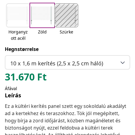
Horganyz
Zöld
Szürke
ott acél
Hegnstørrelse
10 x 1,6 m kerítés (2,5 x 2,5 cm háló)
31.670
Ft
Áfával
Leírás
Ez a kültéri kerítés panel szett egy sokoldalú akadályt
ad a kertekhez és teraszokhoz. Tök jól megépített,
hogy bírja a zord időjárást, közben magánéletet és
biztonságot nyújt, ezzel feldobva a kültéri terek