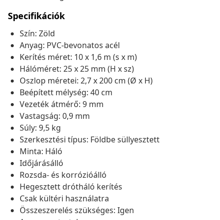
Specifikációk
Szín: Zöld
Anyag: PVC-bevonatos acél
Kerítés méret: 10 x 1,6 m (s x m)
Hálóméret: 25 x 25 mm (H x sz)
Oszlop méretei: 2,7 x 200 cm (Ø x H)
Beépített mélység: 40 cm
Vezeték átmérő: 9 mm
Vastagság: 0,9 mm
Súly: 9,5 kg
Szerkesztési típus: Földbe süllyesztett
Minta: Háló
Időjárásálló
Rozsda- és korrózióálló
Hegesztett drótháló kerítés
Csak kültéri használatra
Összeszerelés szükséges: Igen