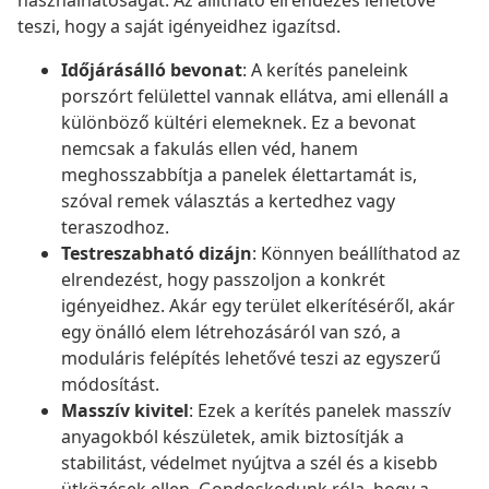
használhatóságát. Az állítható elrendezés lehetővé
teszi, hogy a saját igényeidhez igazítsd.
Időjárásálló bevonat
: A kerítés paneleink
porszórt felülettel vannak ellátva, ami ellenáll a
különböző kültéri elemeknek. Ez a bevonat
nemcsak a fakulás ellen véd, hanem
meghosszabbítja a panelek élettartamát is,
szóval remek választás a kertedhez vagy
teraszodhoz.
Testreszabható dizájn
: Könnyen beállíthatod az
elrendezést, hogy passzoljon a konkrét
igényeidhez. Akár egy terület elkerítéséről, akár
egy önálló elem létrehozásáról van szó, a
moduláris felépítés lehetővé teszi az egyszerű
módosítást.
Masszív kivitel
: Ezek a kerítés panelek masszív
anyagokból készületek, amik biztosítják a
stabilitást, védelmet nyújtva a szél és a kisebb