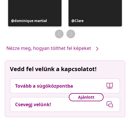
Bejegyzés
dominique martial
Bejegyzés
Clare
közzétevője
közzétevője
Nézze meg, hogyan tölthet fel képeket
Vedd fel velünk a kapcsolatot!
Tovább a súgóközpontba
Ajánlott
Csevegj velünk!