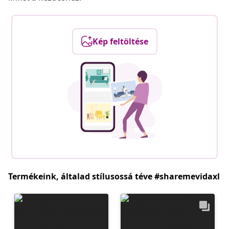
Kép feltöltése
Termékeink, általad stílusossá téve #sharemevidaxl