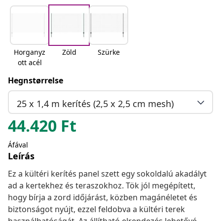
Horganyz
Zöld
Szürke
ott acél
Hegnstørrelse
25 x 1,4 m kerítés (2,5 x 2,5 cm mesh)
44.420
Ft
Áfával
Leírás
Ez a kültéri kerítés panel szett egy sokoldalú akadályt
ad a kertekhez és teraszokhoz. Tök jól megépített,
hogy bírja a zord időjárást, közben magánéletet és
biztonságot nyújt, ezzel feldobva a kültéri terek