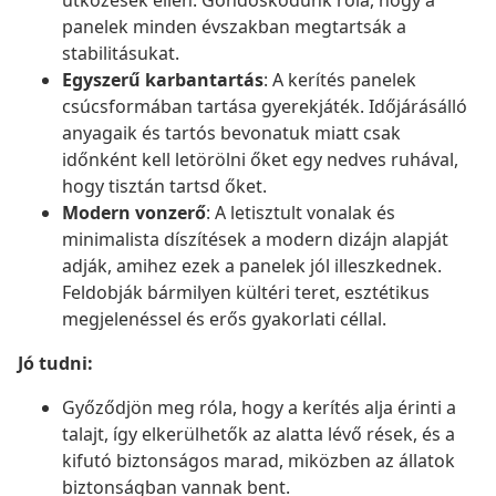
ütközések ellen. Gondoskodunk róla, hogy a
panelek minden évszakban megtartsák a
stabilitásukat.
Egyszerű karbantartás
: A kerítés panelek
csúcsformában tartása gyerekjáték. Időjárásálló
anyagaik és tartós bevonatuk miatt csak
időnként kell letörölni őket egy nedves ruhával,
hogy tisztán tartsd őket.
Modern vonzerő
: A letisztult vonalak és
minimalista díszítések a modern dizájn alapját
adják, amihez ezek a panelek jól illeszkednek.
Feldobják bármilyen kültéri teret, esztétikus
megjelenéssel és erős gyakorlati céllal.
Jó tudni:
Győződjön meg róla, hogy a kerítés alja érinti a
talajt, így elkerülhetők az alatta lévő rések, és a
kifutó biztonságos marad, miközben az állatok
biztonságban vannak bent.