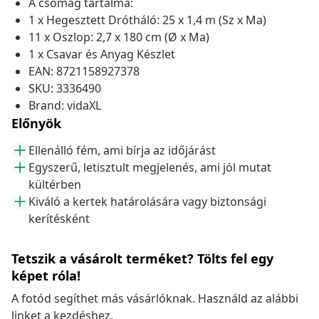
A csomag tartalma:
1 x Hegesztett Drótháló: 25 x 1,4 m (Sz x Ma)
11 x Oszlop: 2,7 x 180 cm (Ø x Ma)
1 x Csavar és Anyag Készlet
EAN: 8721158927378
SKU: 3336490
Brand: vidaXL
Előnyök
Ellenálló fém, ami bírja az időjárást
Egyszerű, letisztult megjelenés, ami jól mutat
kültérben
Kiváló a kertek határolására vagy biztonsági
kerítésként
Tetszik a vásárolt terméket? Tölts fel egy
képet róla!
A fotód segíthet más vásárlóknak. Használd az alábbi
linket a kezdéshez.