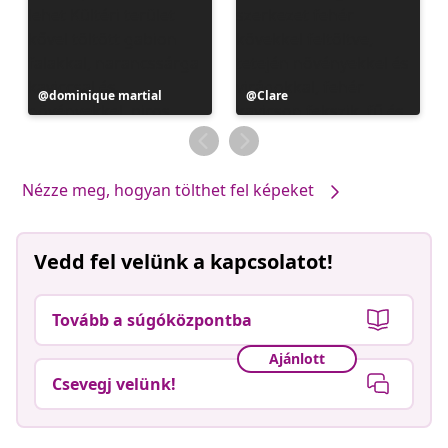
Bejegyzés
dominique martial
Bejegyzés
Clare
közzétevője
közzétevője
Nézze meg, hogyan tölthet fel képeket
Vedd fel velünk a kapcsolatot!
Tovább a súgóközpontba
Ajánlott
Csevegj velünk!