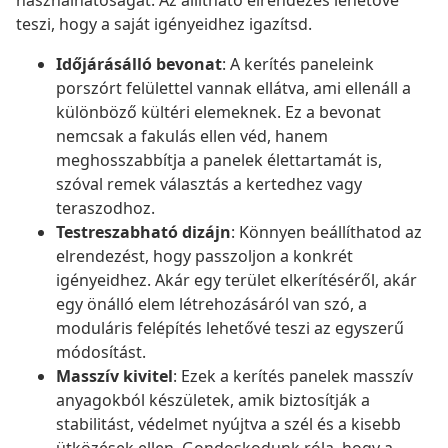
használhatóságát. Az állítható elrendezés lehetővé
teszi, hogy a saját igényeidhez igazítsd.
Időjárásálló bevonat
: A kerítés paneleink
porszórt felülettel vannak ellátva, ami ellenáll a
különböző kültéri elemeknek. Ez a bevonat
nemcsak a fakulás ellen véd, hanem
meghosszabbítja a panelek élettartamát is,
szóval remek választás a kertedhez vagy
teraszodhoz.
Testreszabható dizájn
: Könnyen beállíthatod az
elrendezést, hogy passzoljon a konkrét
igényeidhez. Akár egy terület elkerítéséről, akár
egy önálló elem létrehozásáról van szó, a
moduláris felépítés lehetővé teszi az egyszerű
módosítást.
Masszív kivitel
: Ezek a kerítés panelek masszív
anyagokból készületek, amik biztosítják a
stabilitást, védelmet nyújtva a szél és a kisebb