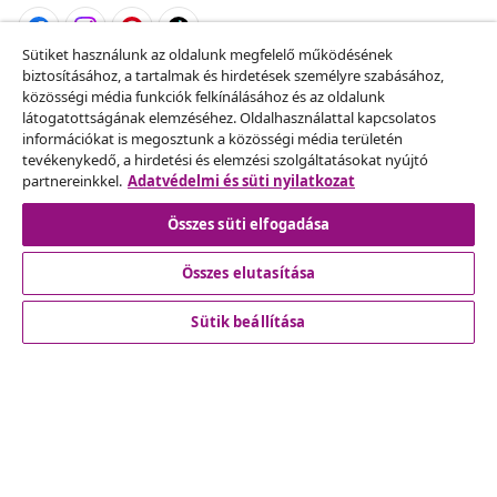
Sütiket használunk az oldalunk megfelelő működésének
biztosításához, a tartalmak és hirdetések személyre szabásához,
Szerződéstől való elállás
közösségi média funkciók felkínálásához és az oldalunk
Küldj be egy rendelés lemondására vonatkozó
látogatottságának elemzéséhez. Oldalhasználattal kapcsolatos
információkat is megosztunk a közösségi média területén
kérelmet.
tevékenykedő, a hirdetési és elemzési szolgáltatásokat nyújtó
partnereinkkel.
Adatvédelmi és süti nyilatkozat
Szerződéstől való elállás
Összes süti elfogadása
Összes elutasítása
Ügyfélszolgálat
Sütik beállítása
Üzlet
vidaXL
Fedezz fel többet