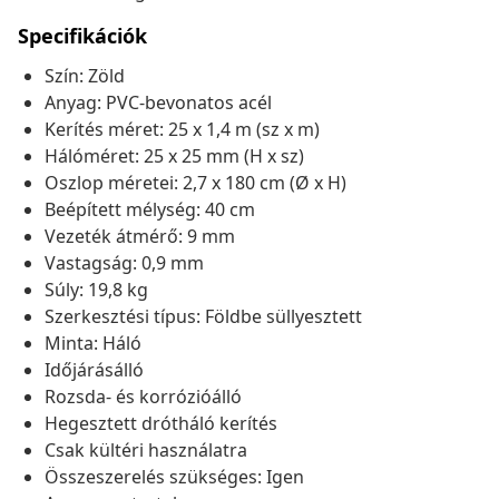
Specifikációk
Szín: Zöld
Anyag: PVC-bevonatos acél
Kerítés méret: 25 x 1,4 m (sz x m)
Hálóméret: 25 x 25 mm (H x sz)
Oszlop méretei: 2,7 x 180 cm (Ø x H)
Beépített mélység: 40 cm
Vezeték átmérő: 9 mm
Vastagság: 0,9 mm
Súly: 19,8 kg
Szerkesztési típus: Földbe süllyesztett
Minta: Háló
Időjárásálló
Rozsda- és korrózióálló
Hegesztett drótháló kerítés
Csak kültéri használatra
Összeszerelés szükséges: Igen