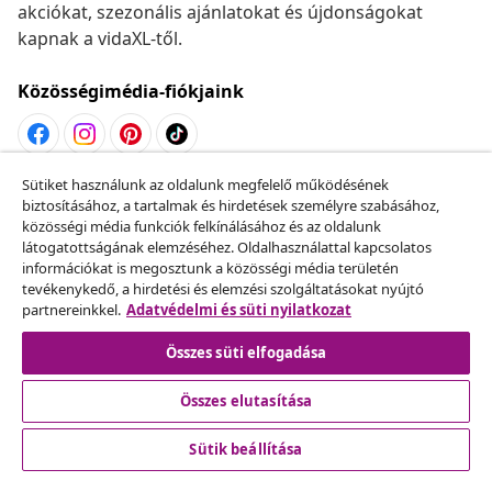
akciókat, szezonális ajánlatokat és újdonságokat
kapnak a vidaXL-től.
Közösségimédia-fiókjaink
Sütiket használunk az oldalunk megfelelő működésének
Szerződéstől való elállás
biztosításához, a tartalmak és hirdetések személyre szabásához,
Küldj be egy rendelés lemondására vonatkozó
közösségi média funkciók felkínálásához és az oldalunk
látogatottságának elemzéséhez. Oldalhasználattal kapcsolatos
kérelmet.
információkat is megosztunk a közösségi média területén
tevékenykedő, a hirdetési és elemzési szolgáltatásokat nyújtó
Szerződéstől való elállás
partnereinkkel.
Adatvédelmi és süti nyilatkozat
Összes süti elfogadása
Összes elutasítása
Ügyfélszolgálat
Sütik beállítása
Üzlet