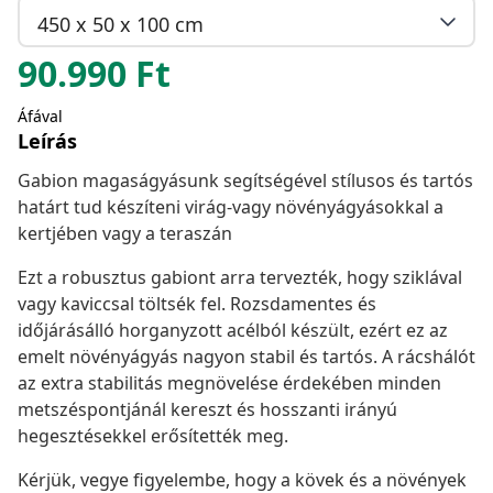
450 x 50 x 100 cm
90.990
Ft
Áfával
Leírás
Gabion magaságyásunk segítségével stílusos és tartós
határt tud készíteni virág-vagy növényágyásokkal a
kertjében vagy a teraszán
Ezt a robusztus gabiont arra tervezték, hogy sziklával
vagy kaviccsal töltsék fel. Rozsdamentes és
időjárásálló horganyzott acélból készült, ezért ez az
emelt növényágyás nagyon stabil és tartós. A rácshálót
az extra stabilitás megnövelése érdekében minden
metszéspontjánál kereszt és hosszanti irányú
hegesztésekkel erősítették meg.
Kérjük, vegye figyelembe, hogy a kövek és a növények