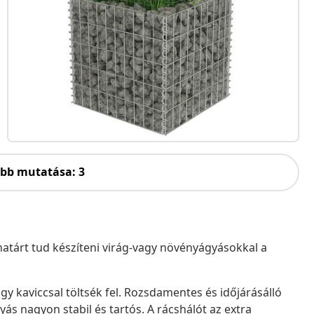
öbb mutatása: 3
atárt tud készíteni virág-vagy növényágyásokkal a
agy kaviccsal töltsék fel. Rozsdamentes és időjárásálló
ás nagyon stabil és tartós. A rácshálót az extra