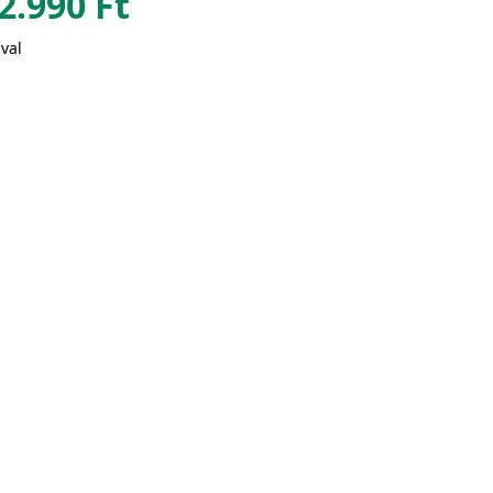
2.990
Ft
val