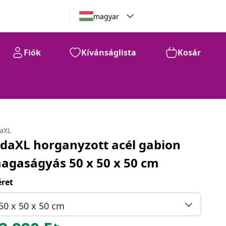
magyar
Fiók
Kívánságlista
Kosár
daXL
idaXL horganyzott acél gabion
agaságyás 50 x 50 x 50 cm
ret
50 x 50 x 50 cm