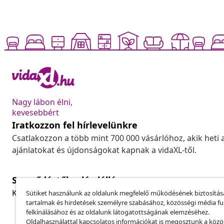
Nagy lábon élni,
kevesebbért
Iratkozzon fel hírlevelünkre
Csatlakozzon a több mint 700 000 vásárlóhoz, akik heti 
ajánlatokat és újdonságokat kapnak a vidaXL-től.
Szerződéstől való elállás
Küldj be egy rendelés lemondására vonatkozó kérelmet
Sütiket használunk az oldalunk megfelelő működésének biztosítás
tartalmak és hirdetések személyre szabásához, közösségi média f
felkínálásához és az oldalunk látogatottságának elemzéséhez.
Oldalhasználattal kapcsolatos információkat is megosztunk a közö