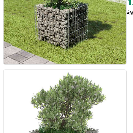
1
Áfá