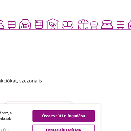
akciókat, szezonális
Szerződéstől való elállás
.
ához, a
Összes süti elfogadása
unkciók
sségi
Összes elutasítása