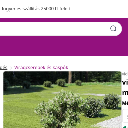
Ingyenes szállítás 25000 ft felett
edés
Virágcserepek és kaspók
vi
v
m
Mé