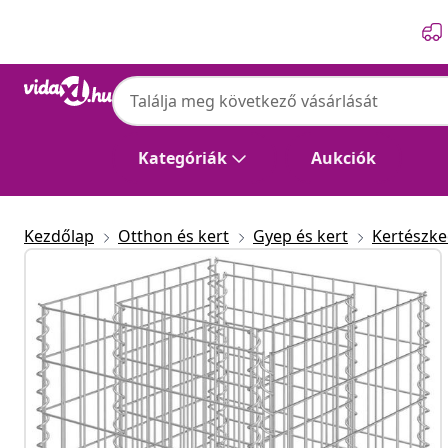
Előző
Következő
Kategóriák
Aukciók
Kezdőlap
Otthon és kert
Gyep és kert
Kertészk