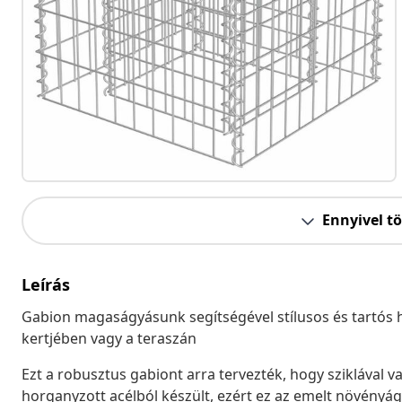
Ennyivel t
Leírás
Gabion magaságyásunk segítségével stílusos és tartós h
kertjében vagy a teraszán
Ezt a robusztus gabiont arra tervezték, hogy sziklával v
horganyzott acélból készült, ezért ez az emelt növényágy