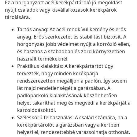
Ez a horganyzott acél kerékpártároló jó megoldást
nyújt családok vagy kisvállalkozások kerékpárok
tárolására.
Tartós anyag: Az acél rendkívül kemény és erős
anyag. Erős szerkezetet és stabilitást biztosít. A
horgonyzás jobb védelmet nyújt a korrózió ellen,
és hasznos a szabadban és zord környezetben
használt termékeknél.
Praktikus kialakítás: A kerékpártartót úgy
tervezték, hogy minden kerékpárja
rendszerezetten megálljon a padlón. Így sosem
lát majd rendetlenségét a garázsában. A
padlóparkoló kialakításának köszönhetően
helyet takaríthat meg és megvédi a kerékpárját a
karcolódásoktól.
Széleskörű felhasználás: A család számára, ha a
kerékpártárolót a garázsban vagy a kertben
helyezi el, rendezettebbé varázsolhatja otthonát.