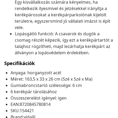
Egy kisvállalkozás számára kényelmes, ha
rendelkezik ilyesmivel és jelzésekkel irányítja a
kerékpárosokat a kerékpárparkolónak kijelölt
területre, egyszersmind jó vállalati imázst is épít
vele.
Lopásgátló funkció: A csavarok és dugók a
csomag részét képezik, így ezt a kerékpártartót a
talajhoz rögzítheti, majd lezárhatja kerékpárt az
állványon a lopásvédelem érdekében.
Specifikációk
Anyaga: horganyzott acél
Méret: 163,5 x 33 x 26 cm (Szé x Szé x Ma)
Gumiabroncstartó szélessége: 6 cm
6 kerékpár tárolásához
Összeszerelést igényel: igen
EAN:8720845780814
SKU:154421
Brand:vidaXL