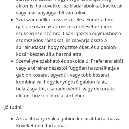
akkor is, ha kövekkel, szikladarabokkal, kaviccsal,
vagy más anyaggal fel van töltve.
Szerszám nélküli összeszerelés: Ennek a fém
gabionkosárnak az összeszereléséhez nincs
szükség szerszámra! Csak igazítsa egymáshoz a
szomszédos rácsokat, és csavarja össze a
spirálrudakat, hogy rögzítse őket, és a gabion
kosár készen áll a használatra.
Személyre szabható és sokoldalú: Preferenciáitól
vagy a térelrendezéstől függően használhatja a
gabion kosarat egyedül, vagy több kosarat
kombinálva, hogy lenyűgöző gabion falat,
belátásgátlót, csapadékvédőt, vagy dekoratív
elemet hozzon létre a kertjében.
Jó tudni:
A szállítmány csak a gabion kosarat tartalmazza.
Köveket nem tartalmaz.