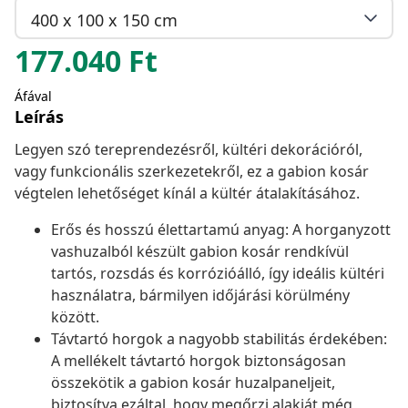
400 x 100 x 150 cm
177.040
Ft
Áfával
Leírás
Legyen szó tereprendezésről, kültéri dekorációról,
vagy funkcionális szerkezetekről, ez a gabion kosár
végtelen lehetőséget kínál a kültér átalakításához.
Erős és hosszú élettartamú anyag: A horganyzott
vashuzalból készült gabion kosár rendkívül
tartós, rozsdás és korrózióálló, így ideális kültéri
használatra, bármilyen időjárási körülmény
között.
Távtartó horgok a nagyobb stabilitás érdekében:
A mellékelt távtartó horgok biztonságosan
összekötik a gabion kosár huzalpaneljeit,
biztosítva ezáltal, hogy megőrzi alakját még