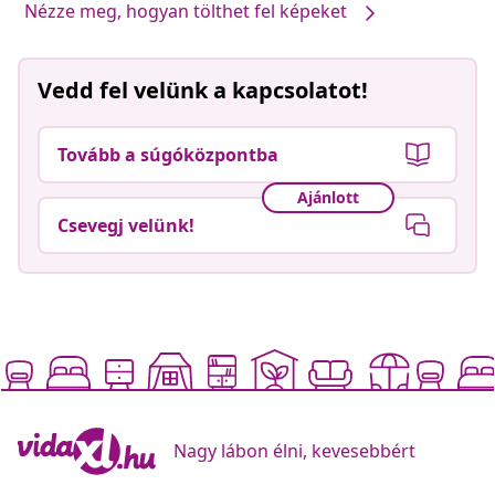
Termékeink, általad stílusossá téve #sharemevidaxl
Nézze meg, hogyan tölthet fel képeket
Vedd fel velünk a kapcsolatot!
Tovább a súgóközpontba
Ajánlott
Csevegj velünk!
Nagy lábon élni, kevesebbért