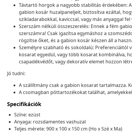
Távtartó horgok a nagyobb stabilitás érdekében: A
gabion kosár huzalpaneljeit, biztosítva ezáltal, ho
szikladarabokkal, kaviccsal, vagy más anyaggal fel 
Szerszám nélküli összeszerelés: Ennek a fém gabi
szerszámra! Csak igazítsa egymáshoz a szomszédos
rögzítse őket, és a gabion kosár készen áll a haszn
Személyre szabható és sokoldalú: Preferenciáitól 
kosarat egyedül, vagy több kosarat kombinálva, ho
csapadékvédőt, vagy dekoratív elemet hozzon létre
Jó tudni:
A szállítmány csak a gabion kosarat tartalmazza. 
A csomagban póttartozékokat találhat, amelyekkel a
Specifikációk
Színe: ezüst
Anyaga: rozsdamentes vashuzal
Teljes mérete: 900 x 100 x 150 cm (Ho x Szé x Ma)