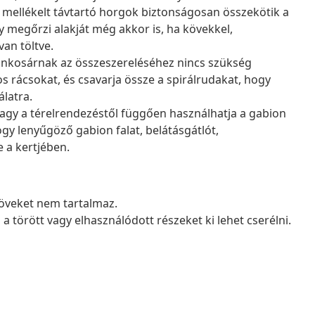
 mellékelt távtartó horgok biztonságosan összekötik a
gy megőrzi alakját még akkor is, ha kövekkel,
van töltve.
onkosárnak az összeszereléséhez nincs szükség
 rácsokat, és csavarja össze a spirálrudakat, hogy
álatra.
vagy a térelrendezéstől függően használhatja a gabion
gy lenyűgöző gabion falat, belátásgátlót,
 a kertjében.
Köveket nem tartalmaz.
 törött vagy elhasználódott részeket ki lehet cserélni.