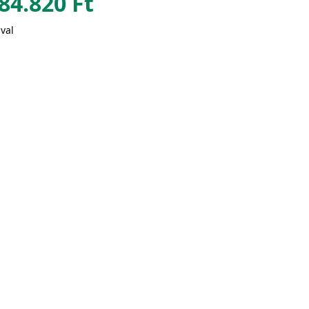
84.820
Ft
val