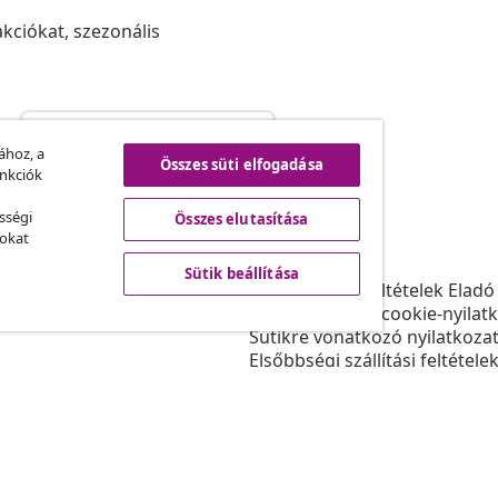
akciókat, szezonális
Szerződéstől való elállás
.
ához, a
Összes süti elfogadása
unkciók
sségi
Összes elutasítása
vidaXL
sokat
ram
A vidaXL-ről
Sütik beállítása
daXL-nek
Felhasználási feltételek Eladó
gyüttműködések
Adatvédelmi és cookie-nyilat
Sütikre vonatkozó nyilatkoza
Elsőbbségi szállítási feltétele
Sütik beállítása
Dolgozzon a vidaXL-nél
Biztonsági
EU felelős személy
Politikával EPR