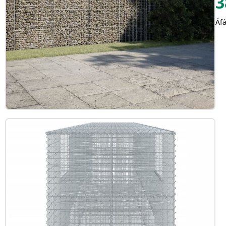
3
Áfá