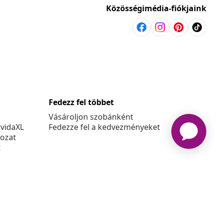
Közösségimédia-fiókjaink
Fedezz fel többet
Vásároljon szobánként
 vidaXL
Fedezze fel a kedvezményeket
kozat
t
k