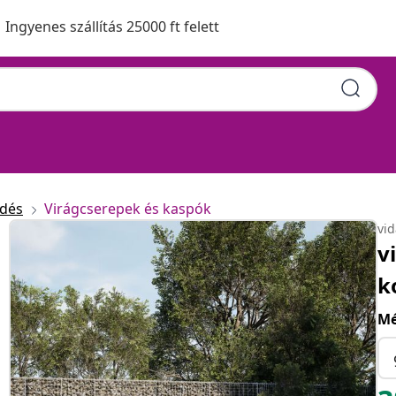
Ingyenes szállítás 25000 ft felett
edés
Virágcserepek és kaspók
vi
v
k
Mé