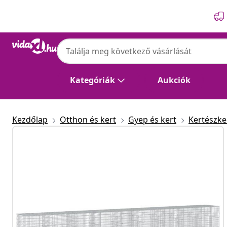
Előző
Következő
Kategóriák
Aukciók
Kezdőlap
Otthon és kert
Gyep és kert
Kertészk