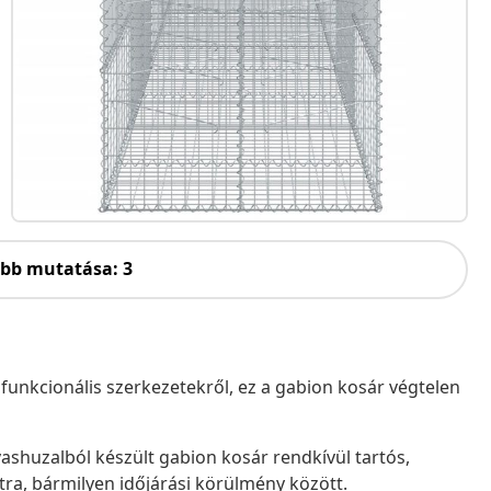
öbb mutatása: 3
 funkcionális szerkezetekről, ez a gabion kosár végtelen
ashuzalból készült gabion kosár rendkívül tartós,
atra, bármilyen időjárási körülmény között.