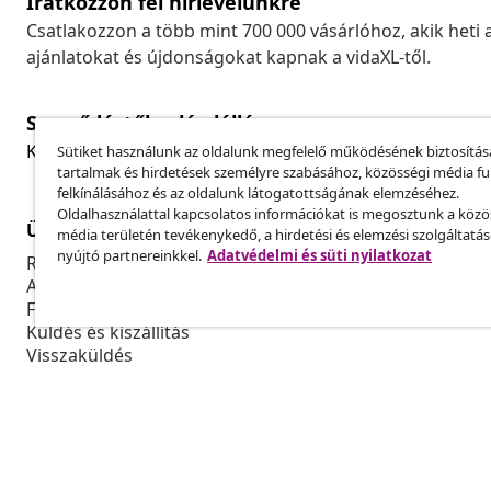
Iratkozzon fel hírlevelünkre
Csatlakozzon a több mint 700 000 vásárlóhoz, akik heti 
ajánlatokat és újdonságokat kapnak a vidaXL-től.
Szerződéstől való elállás
Küldj be egy rendelés lemondására vonatkozó kérelmet
Sütiket használunk az oldalunk megfelelő működésének biztosítás
tartalmak és hirdetések személyre szabásához, közösségi média f
felkínálásához és az oldalunk látogatottságának elemzéséhez.
Oldalhasználattal kapcsolatos információkat is megosztunk a közö
Ügyfélszolgálat
Üzlet
média területén tevékenykedő, a hirdetési és elemzési szolgáltatá
nyújtó partnereinkkel.
Adatvédelmi és süti nyilatkozat
Rendelés nyomon követése
Partnerprog
A fiókom
Gyártás a vi
Fizetés
Marketing-e
Küldés és kiszállítás
Visszaküldés
Termék információ
Rendelés