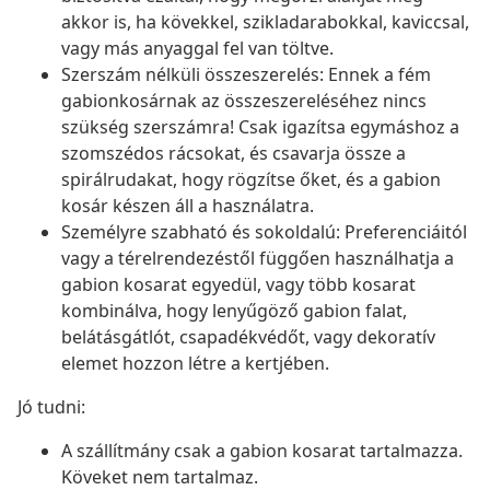
akkor is, ha kövekkel, szikladarabokkal, kaviccsal,
vagy más anyaggal fel van töltve.
Szerszám nélküli összeszerelés: Ennek a fém
gabionkosárnak az összeszereléséhez nincs
szükség szerszámra! Csak igazítsa egymáshoz a
szomszédos rácsokat, és csavarja össze a
spirálrudakat, hogy rögzítse őket, és a gabion
kosár készen áll a használatra.
Személyre szabható és sokoldalú: Preferenciáitól
vagy a térelrendezéstől függően használhatja a
gabion kosarat egyedül, vagy több kosarat
kombinálva, hogy lenyűgöző gabion falat,
belátásgátlót, csapadékvédőt, vagy dekoratív
elemet hozzon létre a kertjében.
Jó tudni:
A szállítmány csak a gabion kosarat tartalmazza.
Köveket nem tartalmaz.