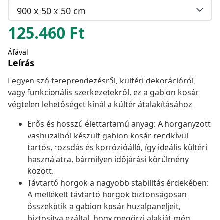
900 x 50 x 50 cm
125.460
Ft
Áfával
Leírás
Legyen szó tereprendezésről, kültéri dekorációról,
vagy funkcionális szerkezetekről, ez a gabion kosár
végtelen lehetőséget kínál a kültér átalakításához.
Erős és hosszú élettartamú anyag: A horganyzott
vashuzalból készült gabion kosár rendkívül
tartós, rozsdás és korrózióálló, így ideális kültéri
használatra, bármilyen időjárási körülmény
között.
Távtartó horgok a nagyobb stabilitás érdekében:
A mellékelt távtartó horgok biztonságosan
összekötik a gabion kosár huzalpaneljeit,
biztosítva ezáltal, hogy megőrzi alakját még