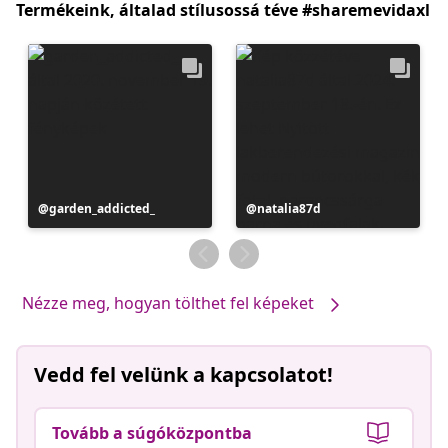
Termékeink, általad stílusossá téve #sharemevidaxl
Bejegyzés
garden_addicted_
Bejegyzés
natalia87d
közzétevője
közzétevője
Nézze meg, hogyan tölthet fel képeket
Vedd fel velünk a kapcsolatot!
Tovább a súgóközpontba