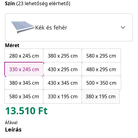
Szín
(23 lehetőség elérhető)
Kék és fehér
Méret
280 x 245 cm
380 x 295 cm
580 x 295 cm
330 x 245 cm
430 x 295 cm
480 x 295 cm
380 x 345 cm
430 x 345 cm
500 × 350 cm
580 x 345 cm
330 x 195 cm
380 x 195 cm
13.510
Ft
Áfával
Leírás