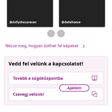
Bejegyzés
dollythecaravan
Bejegyzés
de6ehoeve
közzétevője
közzétevője
Nézze meg, hogyan tölthet fel képeket
Vedd fel velünk a kapcsolatot!
Tovább a súgóközpontba
Ajánlott
Csevegj velünk!