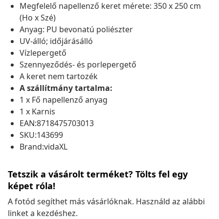
Megfelelő napellenző keret mérete: 350 x 250 cm
(Ho x Szé)
Anyag: PU bevonatú poliészter
UV-álló; időjárásálló
Vízlepergető
Szennyeződés- és porlepergető
A keret nem tartozék
A szállítmány tartalma:
1 x Fő napellenző anyag
1 x Karnis
EAN:8718475703013
SKU:143699
Brand:vidaXL
Tetszik a vásárolt terméket? Tölts fel egy
képet róla!
A fotód segíthet más vásárlóknak. Használd az alábbi
linket a kezdéshez.