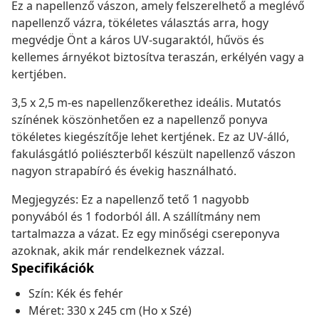
Ez a napellenző vászon, amely felszerelhető a meglévő
napellenző vázra, tökéletes választás arra, hogy
megvédje Önt a káros UV-sugaraktól, hűvös és
kellemes árnyékot biztosítva teraszán, erkélyén vagy a
kertjében.
3,5 x 2,5 m-es napellenzőkerethez ideális. Mutatós
színének köszönhetően ez a napellenző ponyva
tökéletes kiegészítője lehet kertjének. Ez az UV-álló,
fakulásgátló poliészterből készült napellenző vászon
nagyon strapabíró és évekig használható.
Megjegyzés: Ez a napellenző tető 1 nagyobb
ponyvából és 1 fodorból áll. A szállítmány nem
tartalmazza a vázat. Ez egy minőségi csereponyva
azoknak, akik már rendelkeznek vázzal.
Specifikációk
Szín: Kék és fehér
Méret: 330 x 245 cm (Ho x Szé)