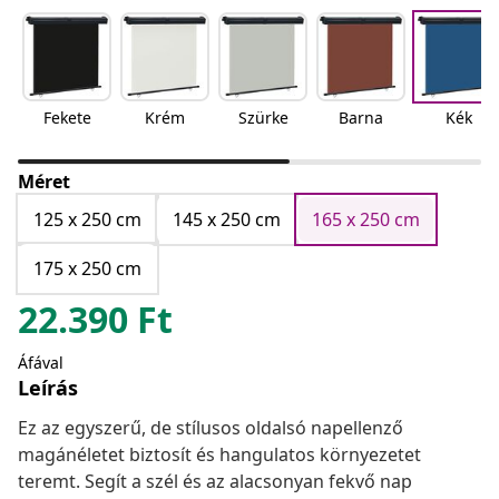
Fekete
Krém
Szürke
Barna
Kék
Méret
125 x 250 cm
145 x 250 cm
165 x 250 cm
175 x 250 cm
22.390
Ft
Áfával
Leírás
Ez az egyszerű, de stílusos oldalsó napellenző
magánéletet biztosít és hangulatos környezetet
teremt. Segít a szél és az alacsonyan fekvő nap