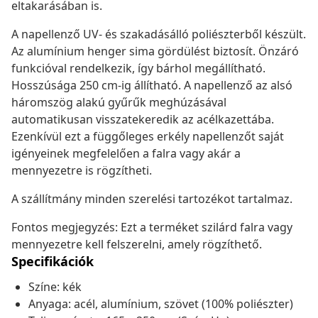
eltakarásában is.
A napellenző UV- és szakadásálló poliészterből készült.
Az alumínium henger sima gördülést biztosít. Önzáró
funkcióval rendelkezik, így bárhol megállítható.
Hosszúsága 250 cm-ig állítható. A napellenző az alsó
háromszög alakú gyűrűk meghúzásával
automatikusan visszatekeredik az acélkazettába.
Ezenkívül ezt a függőleges erkély napellenzőt saját
igényeinek megfelelően a falra vagy akár a
mennyezetre is rögzítheti.
A szállítmány minden szerelési tartozékot tartalmaz.
Fontos megjegyzés: Ezt a terméket szilárd falra vagy
mennyezetre kell felszerelni, amely rögzíthető.
Specifikációk
Színe: kék
Anyaga: acél, alumínium, szövet (100% poliészter)