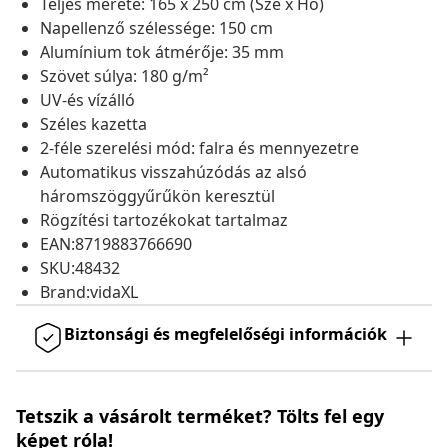
Teljes mérete: 165 x 250 cm (Szé x Ho)
Napellenző szélessége: 150 cm
Alumínium tok átmérője: 35 mm
Szövet súlya: 180 g/m²
UV-és vízálló
Széles kazetta
2-féle szerelési mód: falra és mennyezetre
Automatikus visszahúzódás az alsó
háromszöggyűrűkön keresztül
Rögzítési tartozékokat tartalmaz
EAN:8719883766690
SKU:48432
Brand:vidaXL
Biztonsági és megfelelőségi információk
Tetszik a vásárolt terméket? Tölts fel egy
képet róla!