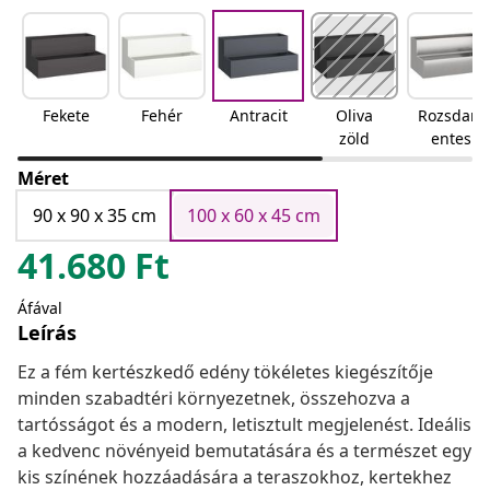
Fekete
Fehér
Antracit
Oliva
Rozsdam
zöld
entes
acél
Méret
90 x 90 x 35 cm
100 x 60 x 45 cm
41.680
Ft
Áfával
Leírás
Ez a fém kertészkedő edény tökéletes kiegészítője
minden szabadtéri környezetnek, összehozva a
tartósságot és a modern, letisztult megjelenést. Ideális
a kedvenc növényeid bemutatására és a természet egy
kis színének hozzáadására a teraszokhoz, kertekhez