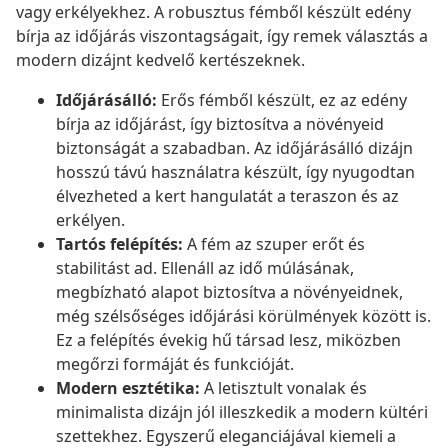
vagy erkélyekhez. A robusztus fémből készült edény
bírja az időjárás viszontagságait, így remek választás a
modern dizájnt kedvelő kertészeknek.
Időjárásálló:
Erős fémből készült, ez az edény
bírja az időjárást, így biztosítva a növényeid
biztonságát a szabadban. Az időjárásálló dizájn
hosszú távú használatra készült, így nyugodtan
élvezheted a kert hangulatát a teraszon és az
erkélyen.
Tartós felépítés:
A fém az szuper erőt és
stabilitást ad. Ellenáll az idő múlásának,
megbízható alapot biztosítva a növényeidnek,
még szélsőséges időjárási körülmények között is.
Ez a felépítés évekig hű társad lesz, miközben
megőrzi formáját és funkcióját.
Modern esztétika:
A letisztult vonalak és
minimalista dizájn jól illeszkedik a modern kültéri
szettekhez. Egyszerű eleganciájával kiemeli a