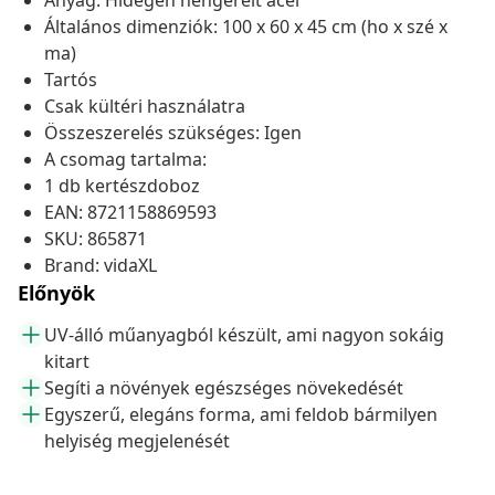
Anyag: Hidegen hengerelt acél
Általános dimenziók: 100 x 60 x 45 cm (ho x szé x
ma)
Tartós
Csak kültéri használatra
Összeszerelés szükséges: Igen
A csomag tartalma:
1 db kertészdoboz
EAN: 8721158869593
SKU: 865871
Brand: vidaXL
Előnyök
UV-álló műanyagból készült, ami nagyon sokáig
kitart
Segíti a növények egészséges növekedését
Egyszerű, elegáns forma, ami feldob bármilyen
helyiség megjelenését