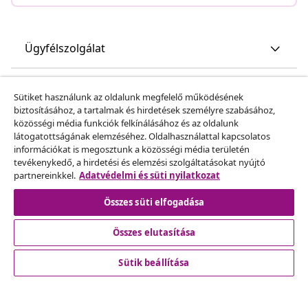
Ügyfélszolgálat
Üzlet
Sütiket használunk az oldalunk megfelelő működésének
biztosításához, a tartalmak és hirdetések személyre szabásához,
közösségi média funkciók felkínálásához és az oldalunk
vidaXL
látogatottságának elemzéséhez. Oldalhasználattal kapcsolatos
információkat is megosztunk a közösségi média területén
tevékenykedő, a hirdetési és elemzési szolgáltatásokat nyújtó
Fedezz fel többet
partnereinkkel.
Adatvédelmi és süti nyilatkozat
Összes süti elfogadása
Összes elutasítása
Sütik beállítása
© 2008-2026 vidaXL A www.vidaxl.hu a vidaXL Marketplace
Europe B.V. Weboldala