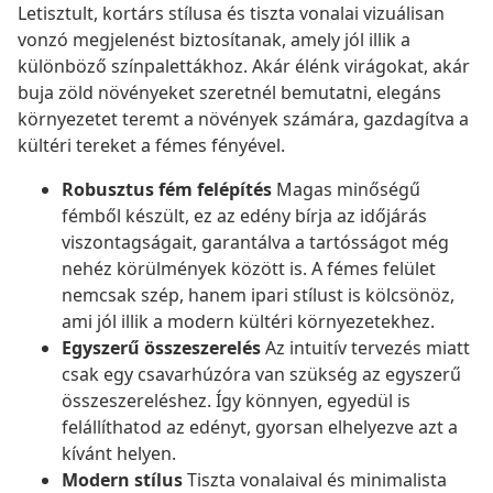
Letisztult, kortárs stílusa és tiszta vonalai vizuálisan
vonzó megjelenést biztosítanak, amely jól illik a
különböző színpalettákhoz. Akár élénk virágokat, akár
buja zöld növényeket szeretnél bemutatni, elegáns
környezetet teremt a növények számára, gazdagítva a
kültéri tereket a fémes fényével.
Robusztus fém felépítés
Magas minőségű
fémből készült, ez az edény bírja az időjárás
viszontagságait, garantálva a tartósságot még
nehéz körülmények között is. A fémes felület
nemcsak szép, hanem ipari stílust is kölcsönöz,
ami jól illik a modern kültéri környezetekhez.
Egyszerű összeszerelés
Az intuitív tervezés miatt
csak egy csavarhúzóra van szükség az egyszerű
összeszereléshez. Így könnyen, egyedül is
felállíthatod az edényt, gyorsan elhelyezve azt a
kívánt helyen.
Modern stílus
Tiszta vonalaival és minimalista