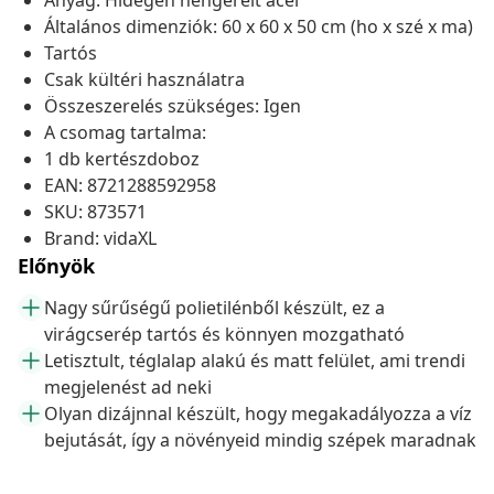
Anyag: Hidegen hengerelt acél
Általános dimenziók: 60 x 60 x 50 cm (ho x szé x ma)
Tartós
Csak kültéri használatra
Összeszerelés szükséges: Igen
A csomag tartalma:
1 db kertészdoboz
EAN: 8721288592958
SKU: 873571
Brand: vidaXL
Előnyök
Nagy sűrűségű polietilénből készült, ez a
virágcserép tartós és könnyen mozgatható
Letisztult, téglalap alakú és matt felület, ami trendi
megjelenést ad neki
Olyan dizájnnal készült, hogy megakadályozza a víz
bejutását, így a növényeid mindig szépek maradnak