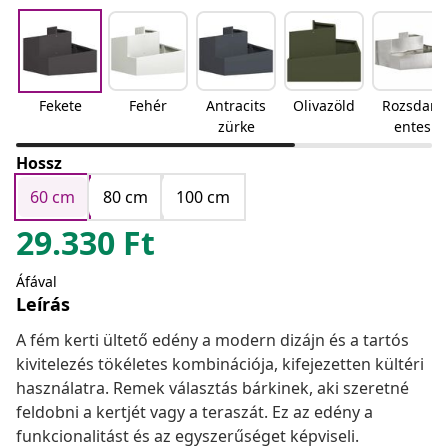
Fekete
Fehér
Antracits
Olivazöld
Rozsdam
zürke
entes
acél
Hossz
60 cm
80 cm
100 cm
29.330
Ft
Áfával
Leírás
A fém kerti ültető edény a modern dizájn és a tartós
kivitelezés tökéletes kombinációja, kifejezetten kültéri
használatra. Remek választás bárkinek, aki szeretné
feldobni a kertjét vagy a teraszát. Ez az edény a
funkcionalitást és az egyszerűséget képviseli.