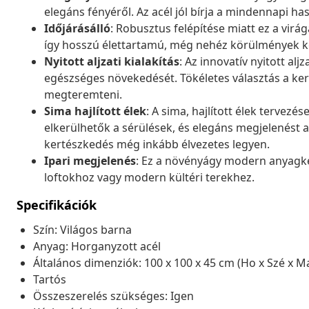
elegáns fényéről. Az acél jól bírja a mindennapi ha
Időjárásálló
: Robusztus felépítése miatt ez a virág
így hosszú élettartamú, még nehéz körülmények kö
Nyitott aljzati kialakítás
: Az innovatív nyitott alj
egészséges növekedését. Tökéletes választás a kert
megteremteni.
Sima hajlított élek
: A sima, hajlított élek tervezé
elkerülhetők a sérülések, és elegáns megjelenést
kertészkedés még inkább élvezetes legyen.
Ipari megjelenés
: Ez a növényágy modern anyagkever
loftokhoz vagy modern kültéri terekhez.
Specifikációk
Szín: Világos barna
Anyag: Horganyzott acél
Általános dimenziók: 100 x 100 x 45 cm (Ho x Szé x M
Tartós
Összeszerelés szükséges: Igen