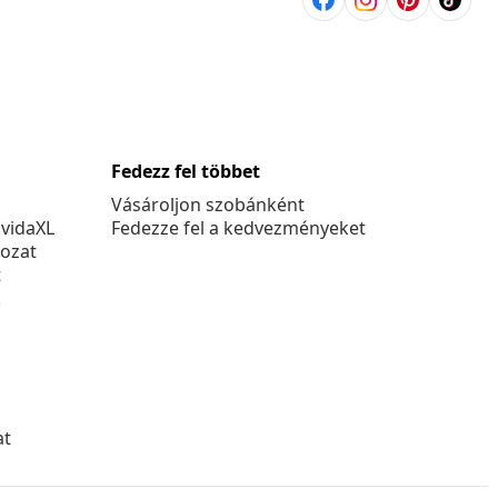
Fedezz fel többet
Vásároljon szobánként
 vidaXL
Fedezze fel a kedvezményeket
kozat
t
k
at