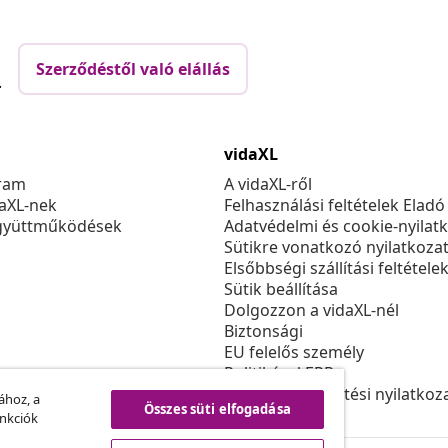
Szerződéstől való elállás
.
vidaXL
ram
A vidaXL-ről
daXL-nek
Felhasználási feltételek Eladó
gyüttműködések
Adatvédelmi és cookie-nyilat
Sütikre vonatkozó nyilatkoza
Elsőbbségi szállítási feltétele
Sütik beállítása
Dolgozzon a vidaXL-nél
Biztonsági
EU felelős személy
Politikával EPR
Akadálymentesítési nyilatkoz
ához, a
Összes süti elfogadása
unkciók