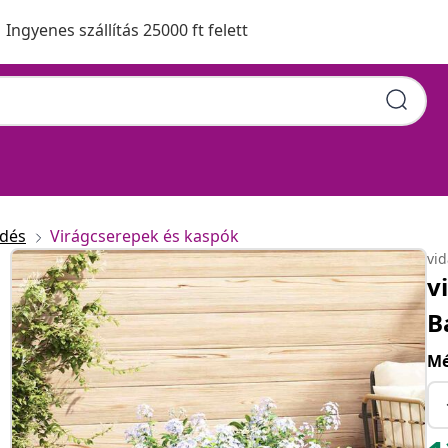
Ingyenes szállítás 25000 ft felett
edés
Virágcserepek és kaspók
vi
v
B
Mé