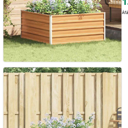
1
Áfá