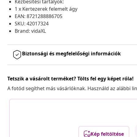
Kézbesítési tartályok:
1 x Kertezerek felemelt ágy
EAN: 8721288886705
SKU: 42017324
Brand: vidaXL
Biztonsági és megfelelőségi információk
Tetszik a vásárolt terméket? Tölts fel egy képet róla!
A fotód segíthet más vásárlóknak. Használd az alábbi li
Kép feltöltése