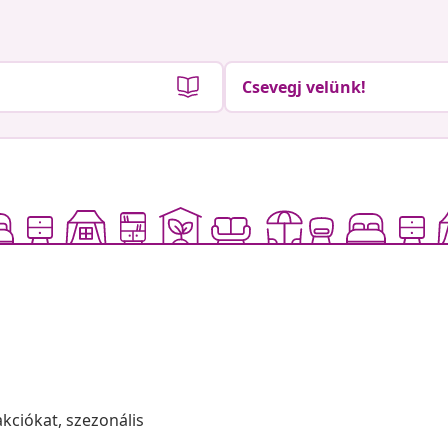
Csevegj velünk!
akciókat, szezonális