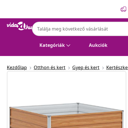
Előző
Következő
Kategóriák
Aukciók
Kezdőlap
Otthon és kert
Gyep és kert
Kertészk