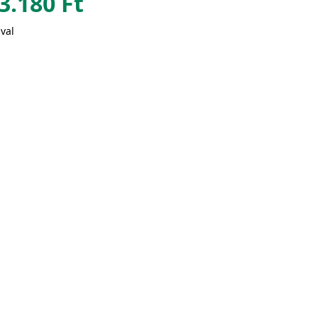
3.180
Ft
val