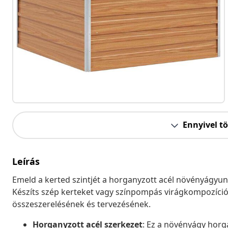
Ennyivel t
Leírás
Emeld a kerted szintjét a horganyzott acél növényágyunkk
Készíts szép kerteket vagy színpompás virágkompozíci
összeszerelésének és tervezésének.
Horganyzott acél szerkezet
: Ez a növényágy horga