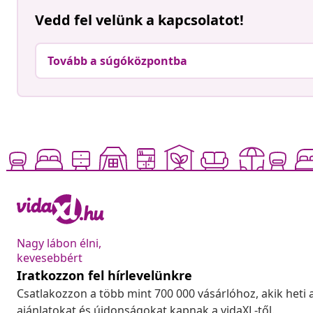
Vedd fel velünk a kapcsolatot!
Tovább a súgóközpontba
Nagy lábon élni,
kevesebbért
Iratkozzon fel hírlevelünkre
Csatlakozzon a több mint 700 000 vásárlóhoz, akik heti 
ajánlatokat és újdonságokat kapnak a vidaXL-től.