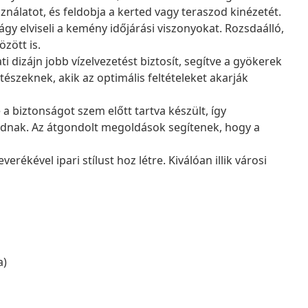
sználatot, és feldobja a kerted vagy teraszod kinézetét.
ágy elviseli a kemény időjárási viszonyokat. Rozsdaálló,
zött is.
zati dizájn jobb vízelvezetést biztosít, segítve a gyökerek
észeknek, akik az optimális feltételeket akarják
se a biztonságot szem előtt tartva készült, így
 adnak. Az átgondolt megoldások segítenek, hogy a
ékével ipari stílust hoz létre. Kiválóan illik városi
a)