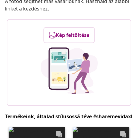
A fotód segíthet más vásárlóknak. Használd az alábbi
linket a kezdéshez.
Kép feltöltése
Termékeink, általad stílusossá téve #sharemevidaxl