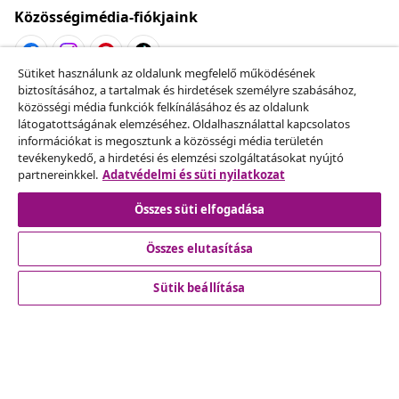
Közösségimédia-fiókjaink
Sütiket használunk az oldalunk megfelelő működésének
biztosításához, a tartalmak és hirdetések személyre szabásához,
Szerződéstől való elállás
közösségi média funkciók felkínálásához és az oldalunk
Küldj be egy rendelés lemondására vonatkozó
látogatottságának elemzéséhez. Oldalhasználattal kapcsolatos
információkat is megosztunk a közösségi média területén
kérelmet.
tevékenykedő, a hirdetési és elemzési szolgáltatásokat nyújtó
partnereinkkel.
Adatvédelmi és süti nyilatkozat
Szerződéstől való elállás
Összes süti elfogadása
Összes elutasítása
Ügyfélszolgálat
Sütik beállítása
Üzlet
vidaXL