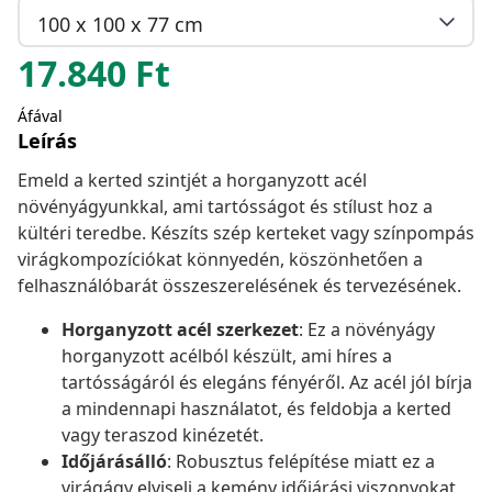
100 x 100 x 77 cm
17.840
Ft
Áfával
Leírás
Emeld a kerted szintjét a horganyzott acél
növényágyunkkal, ami tartósságot és stílust hoz a
kültéri teredbe. Készíts szép kerteket vagy színpompás
virágkompozíciókat könnyedén, köszönhetően a
felhasználóbarát összeszerelésének és tervezésének.
Horganyzott acél szerkezet
: Ez a növényágy
horganyzott acélból készült, ami híres a
tartósságáról és elegáns fényéről. Az acél jól bírja
a mindennapi használatot, és feldobja a kerted
vagy teraszod kinézetét.
Időjárásálló
: Robusztus felépítése miatt ez a
virágágy elviseli a kemény időjárási viszonyokat.