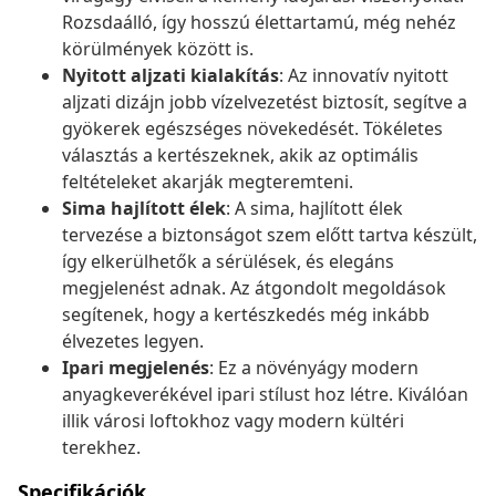
Rozsdaálló, így hosszú élettartamú, még nehéz
körülmények között is.
Nyitott aljzati kialakítás
: Az innovatív nyitott
aljzati dizájn jobb vízelvezetést biztosít, segítve a
gyökerek egészséges növekedését. Tökéletes
választás a kertészeknek, akik az optimális
feltételeket akarják megteremteni.
Sima hajlított élek
: A sima, hajlított élek
tervezése a biztonságot szem előtt tartva készült,
így elkerülhetők a sérülések, és elegáns
megjelenést adnak. Az átgondolt megoldások
segítenek, hogy a kertészkedés még inkább
élvezetes legyen.
Ipari megjelenés
: Ez a növényágy modern
anyagkeverékével ipari stílust hoz létre. Kiválóan
illik városi loftokhoz vagy modern kültéri
terekhez.
Specifikációk