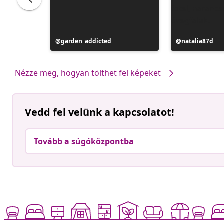
Bejegyzés
garden_addicted_
Bejegyzés
natalia87d
közzétevője
közzétevője
Nézze meg, hogyan tölthet fel képeket
Vedd fel velünk a kapcsolatot!
Tovább a súgóközpontba