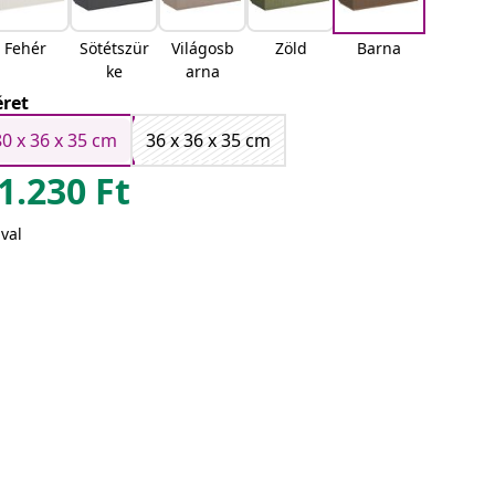
Fehér
Sötétszür
Világosb
Zöld
Barna
ke
arna
ret
80 x 36 x 35 cm
36 x 36 x 35 cm
1.230
Ft
val