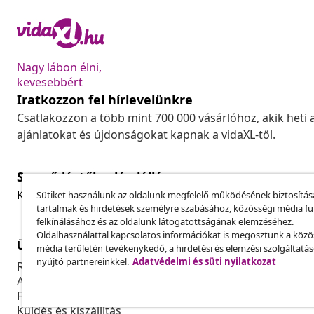
Nagy lábon élni,
kevesebbért
Iratkozzon fel hírlevelünkre
Csatlakozzon a több mint 700 000 vásárlóhoz, akik heti 
ajánlatokat és újdonságokat kapnak a vidaXL-től.
Szerződéstől való elállás
Küldj be egy rendelés lemondására vonatkozó kérelmet
Sütiket használunk az oldalunk megfelelő működésének biztosítás
tartalmak és hirdetések személyre szabásához, közösségi média f
felkínálásához és az oldalunk látogatottságának elemzéséhez.
Oldalhasználattal kapcsolatos információkat is megosztunk a közö
Ügyfélszolgálat
Üzlet
média területén tevékenykedő, a hirdetési és elemzési szolgáltatá
nyújtó partnereinkkel.
Adatvédelmi és süti nyilatkozat
Rendelés nyomon követése
Partnerprog
A fiókom
Gyártás a vi
Fizetés
Marketing-e
Küldés és kiszállítás