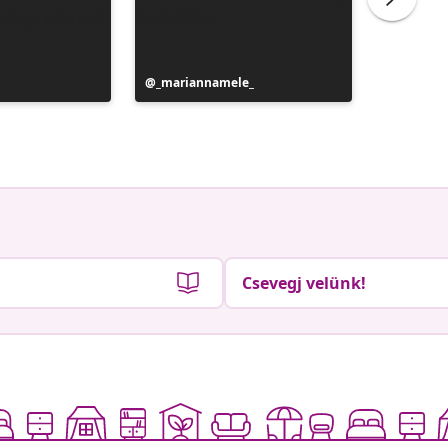
Bejegyzés
_mariannamele_
Bejegyz
_marian
közzétevője
közzétev
Csevegj velünk!