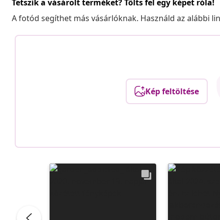
Tetszik a vásárolt terméket? Tölts fel egy képet róla!
A fotód segíthet más vásárlóknak. Használd az alábbi li
Kép feltöltése