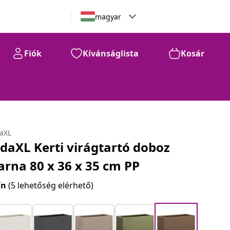
magyar
Fiók
Kívánságlista
Kosár
daXL
idaXL Kerti virágtartó doboz
arna 80 x 36 x 35 cm PP
ín
(5 lehetőség elérhető)