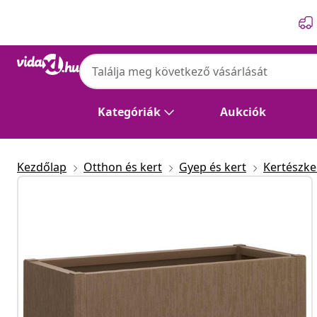
Előző
Következő
Kategóriák
Aukciók
Kezdőlap
Otthon és kert
Gyep és kert
Kertészk