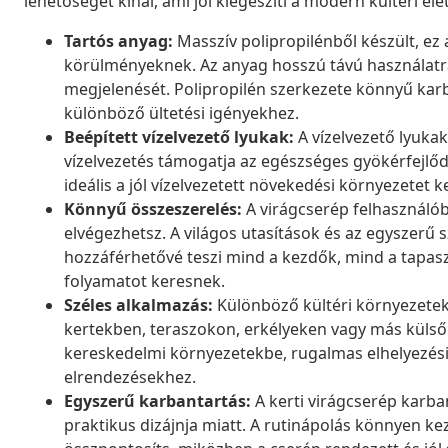
lehetőséget kínál, ami jól kiegészíti a modern kültéri éle
Tartós anyag:
Masszív polipropilénből készült, ez 
körülményeknek. Az anyag hosszú távú használatra 
megjelenését. Polipropilén szerkezete könnyű karba
különböző ültetési igényekhez.
Beépített vízelvezető lyukak:
A vízelvezető lyukak
vízelvezetés támogatja az egészséges gyökérfejlődé
ideális a jól vízelvezetett növekedési környezetet
Könnyű összeszerelés:
A virágcserép felhasználób
elvégezhetsz. A világos utasítások és az egyszerű sz
hozzáférhetővé teszi mind a kezdők, mind a tapaszt
folyamatot keresnek.
Széles alkalmazás:
Különböző kültéri környezetek
kertekben, teraszokon, erkélyeken vagy más külső h
kereskedelmi környezetekbe, rugalmas elhelyezési 
elrendezésekhez.
Egyszerű karbantartás:
A kerti virágcserép karba
praktikus dizájnja miatt. A rutinápolás könnyen k