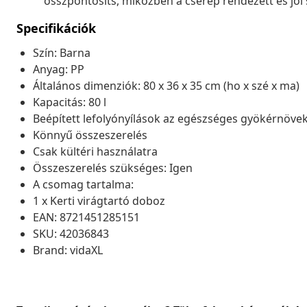
összpontosíts, miközben a cserép rendezett és jól
Specifikációk
Szín: Barna
Anyag: PP
Általános dimenziók: 80 x 36 x 35 cm (ho x szé x ma)
Kapacitás: 80 l
Beépített lefolyónyílások az egészséges gyökérnöv
Könnyű összeszerelés
Csak kültéri használatra
Összeszerelés szükséges: Igen
A csomag tartalma:
1 x Kerti virágtartó doboz
EAN: 8721451285151
SKU: 42036843
Brand: vidaXL