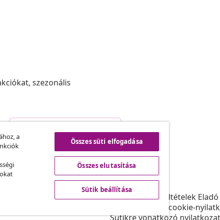
akciókat, szezonális
Szerződéstől való elállás
.
ához, a
Összes süti elfogadása
unkciók
sségi
Összes elutasítása
vidaXL
sokat
ram
A vidaXL-ről
Sütik beállítása
daXL-nek
Felhasználási feltételek Eladó
gyüttműködések
Adatvédelmi és cookie-nyilat
Sütikre vonatkozó nyilatkoza