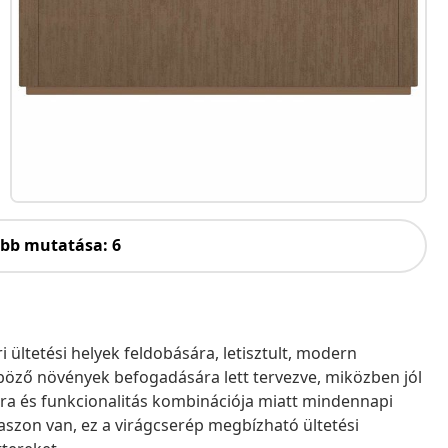
öbb mutatása: 6
 ültetési helyek feldobására, letisztult, modern
nböző növények befogadására lett tervezve, miközben jól
úra és funkcionalitás kombinációja miatt mindennapi
raszon van, ez a virágcserép megbízható ültetési