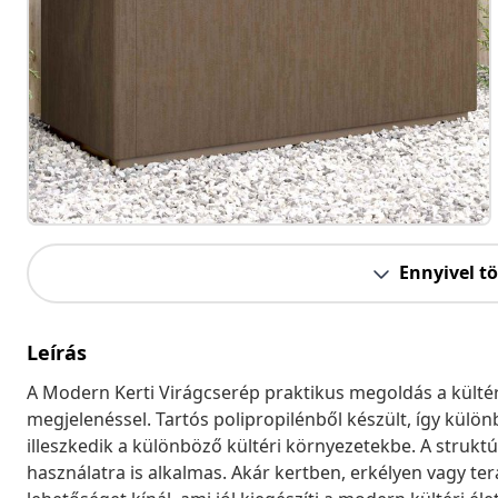
Ennyivel t
Leírás
A Modern Kerti Virágcserép praktikus megoldás a kültéri
megjelenéssel. Tartós polipropilénből készült, így külö
illeszkedik a különböző kültéri környezetekbe. A strukt
használatra is alkalmas. Akár kertben, erkélyen vagy te