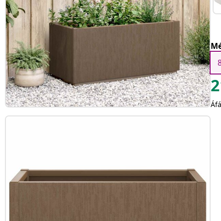
Mé
2
Áfá