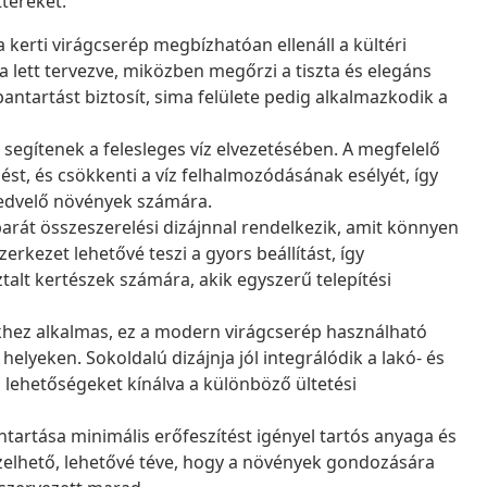
ttereket.
a kerti virágcserép megbízhatóan ellenáll a kültéri
lett tervezve, miközben megőrzi a tiszta és elegáns
ntartást biztosít, sima felülete pedig alkalmazkodik a
 segítenek a felesleges víz elvezetésében. A megfelelő
st, és csökkenti a víz felhalmozódásának esélyét, így
 kedvelő növények számára.
arát összeszerelési dizájnnal rendelkezik, amit könnyen
erkezet lehetővé teszi a gyors beállítást, így
alt kertészek számára, akik egyszerű telepítési
hez alkalmas, ez a modern virágcserép használható
elyeken. Sokoldalú dizájnja jól integrálódik a lakó- és
lehetőségeket kínálva a különböző ültetési
ntartása minimális erőfeszítést igényel tartós anyaga és
ezelhető, lehetővé téve, hogy a növények gondozására