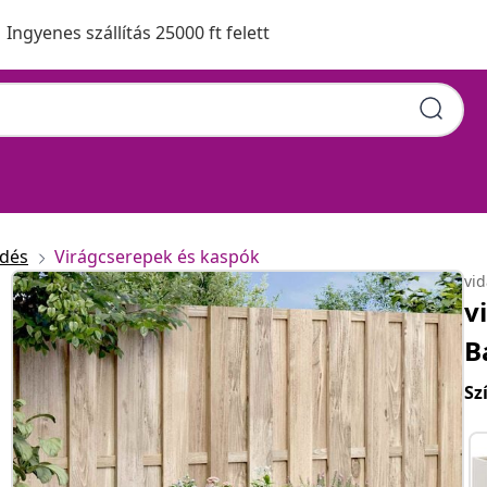
Ingyenes szállítás 25000 ft felett
edés
Virágcserepek és kaspók
vi
v
B
Sz