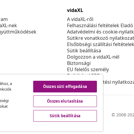
vidaXL
ram
A vidaXL-ről
daXL-nek
Felhasználási feltételek Eladó
gyüttműködések
Adatvédelmi és cookie-nyilat
Sütikre vonatkozó nyilatkoza
Elsőbbségi szállítási feltétele
Sütik beállítása
Dolgozzon a vidaXL-nél
Biztonsági
EU felelős személy
Politikával EPR
Akadálymentesítési nyilatkoz
ához, a
Összes süti elfogadása
unkciók
sségi
Összes elutasítása
sokat
© 2008-202
Sütik beállítása