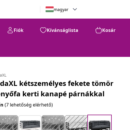
magyar
Fiók
Kívánságlista
Kosár
daXL
idaXL kétszemélyes fekete tömör
enyőfa kerti kanapé párnákkal
ín
(7 lehetőség elérhető)