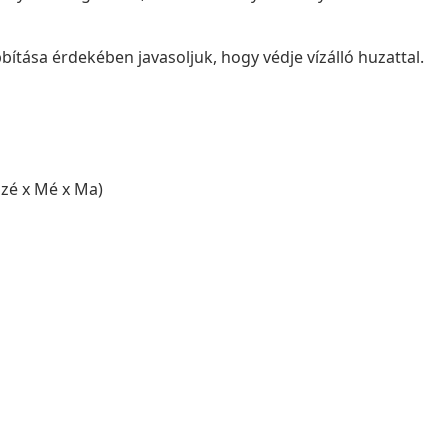
tása érdekében javasoljuk, hogy védje vízálló huzattal.
Szé x Mé x Ma)