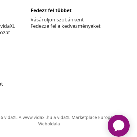
Fedezz fel többet
Vásároljon szobánként
 vidaXL
Fedezze fel a kedvezményeket
kozat
t
k
at
6 vidaXL A www.vidaxl.hu a vidaXL Marketplace Europe B.V.
Weboldala