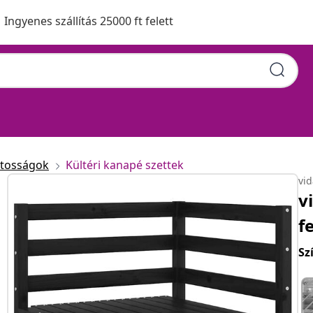
Ingyenes szállítás 25000 ft felett
atosságok
Kültéri kanapé szettek
vi
v
f
Sz