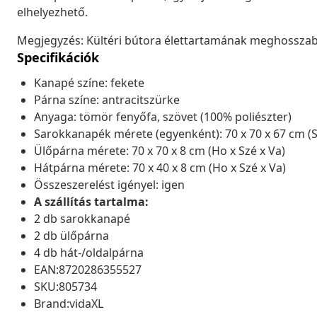
elhelyezhető.
Megjegyzés: Kültéri bútora élettartamának meghosszabbí
Specifikációk
Kanapé színe: fekete
Párna színe: antracitszürke
Anyaga: tömör fenyőfa, szövet (100% poliészter)
Sarokkanapék mérete (egyenként): 70 x 70 x 67 cm (
Ülőpárna mérete: 70 x 70 x 8 cm (Ho x Szé x Va)
Hátpárna mérete: 70 x 40 x 8 cm (Ho x Szé x Va)
Összeszerelést igényel: igen
A szállítás tartalma:
2 db sarokkanapé
2 db ülőpárna
4 db hát-/oldalpárna
EAN:8720286355527
SKU:805734
Brand:vidaXL