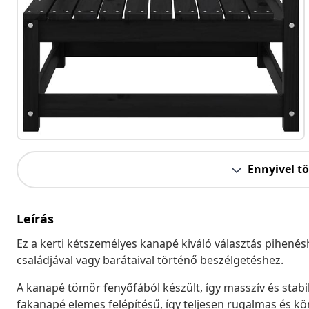
Ennyivel t
Leírás
Ez a kerti kétszemélyes kanapé kiváló választás pihenésh
családjával vagy barátaival történő beszélgetéshez.
A kanapé tömör fenyőfából készült, így masszív és stabil
fakanapé elemes felépítésű, így teljesen rugalmas és 