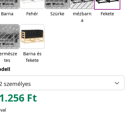
Barna
Fehér
Szürke
mézbarn
Fekete
a
ermésze
Barna és
tes
fekete
dell
2 személyes
1.256
Ft
val