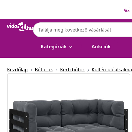
Előző
Következő
Kategóriák
Aukciók
Kezdőlap
Bútorok
Kerti bútor
Kültéri ülőalkalm