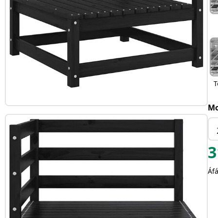
T
Mo
3
Áfá