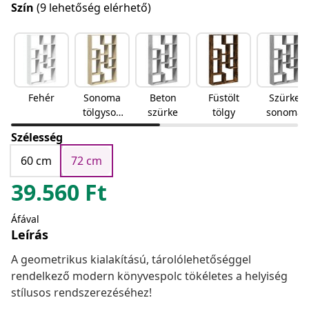
Szín
(9 lehetőség elérhető)
Fehér
Sonoma
Beton
Füstölt
Szürke
tölgyson
szürke
tölgy
sonoma
oma
Szélesség
tölgy
60 cm
72 cm
39.560
Ft
Áfával
Leírás
A geometrikus kialakítású, tárolólehetőséggel
rendelkező modern könyvespolc tökéletes a helyiség
stílusos rendszerezéséhez!