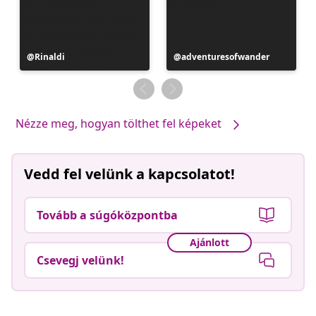
Bejegyzés
Rinaldi
Bejegyzés
adventuresofwander
közzétevője
közzétevője
Nézze meg, hogyan tölthet fel képeket
Vedd fel velünk a kapcsolatot!
Tovább a súgóközpontba
Ajánlott
Csevegj velünk!