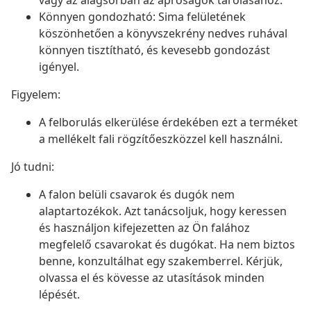
vagy az alagsorban az apróságok tárolásához.
Könnyen gondozható: Sima felületének
köszönhetően a könyvszekrény nedves ruhával
könnyen tisztítható, és kevesebb gondozást
igényel.
Figyelem:
A felborulás elkerülése érdekében ezt a terméket
a mellékelt fali rögzítőeszközzel kell használni.
Jó tudni:
A falon belüli csavarok és dugók nem
alaptartozékok. Azt tanácsoljuk, hogy keressen
és használjon kifejezetten az Ön falához
megfelelő csavarokat és dugókat. Ha nem biztos
benne, konzultálhat egy szakemberrel. Kérjük,
olvassa el és kövesse az utasítások minden
lépését.