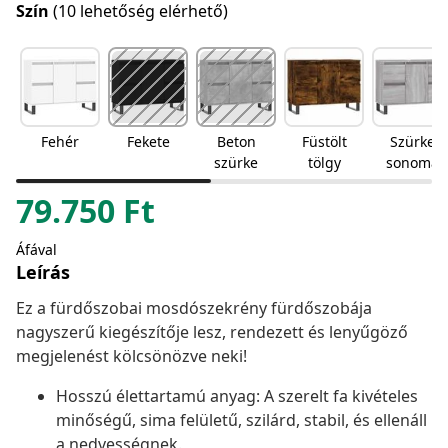
Szín
(10 lehetőség elérhető)
Fehér
Fekete
Beton
Füstölt
Szürke
szürke
tölgy
sonoma
79.750
Ft
Áfával
Leírás
Ez a fürdőszobai mosdószekrény fürdőszobája
nagyszerű kiegészítője lesz, rendezett és lenyűgöző
megjelenést kölcsönözve neki!
Hosszú élettartamú anyag: A szerelt fa kivételes
minőségű, sima felületű, szilárd, stabil, és ellenáll
a nedvességnek.