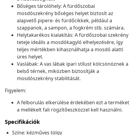
Bőséges tárolóhely: A fürdőszobai
mosdószekrény bőséges helyet biztosít az
alapvető pipere- és fürdőcikkek, például a
szappanok, a sampon, a fogkrém stb. számára.
Helytakarékos kialakítás: A fürdőszobai szekrény
teteje ideális a mosdókagyló elhelyezésére, így
teljes mértékben kihasználhatja a mosdó alatti
üres helyet.
Vaslábak: A vas lábak ipari stílust kölcsönöznek a
belső térnek, miközben biztosítják a
mosdószekrény stabilitását.
Figyelem:
A felborulás elkerülése érdekében ezt a terméket
a mellékelt fali rögzítőeszközzel kell használni.
Specifikációk
Színe: kézműves tölgy