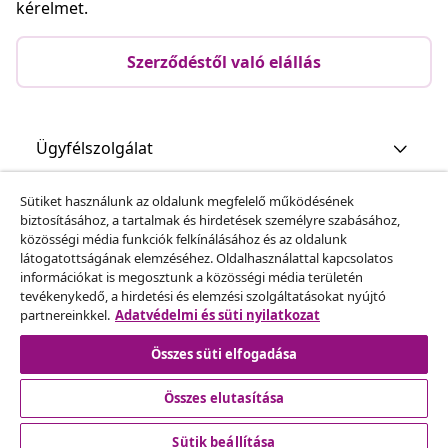
kérelmet.
Szerződéstől való elállás
Ügyfélszolgálat
Sütiket használunk az oldalunk megfelelő működésének
Üzlet
biztosításához, a tartalmak és hirdetések személyre szabásához,
közösségi média funkciók felkínálásához és az oldalunk
látogatottságának elemzéséhez. Oldalhasználattal kapcsolatos
vidaXL
információkat is megosztunk a közösségi média területén
tevékenykedő, a hirdetési és elemzési szolgáltatásokat nyújtó
partnereinkkel.
Adatvédelmi és süti nyilatkozat
Fedezz fel többet
Összes süti elfogadása
Összes elutasítása
Sütik beállítása