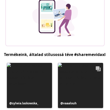
Termékeink, általad stílusossá téve #sharemevidaxl
Bejegyzés
sylwia.laskowska_
Bejegyzés
vaaalouh
közzétevője
közzétevője