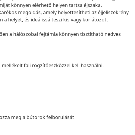
iját könnyen elérhető helyen tartsa éjszaka.
arékos megoldás, amely helyettesítheti az éjjeliszekrény
a helyet, és ideálissá teszi kis vagy korlátozott
en a hálószobai fejtámla könnyen tisztítható nedves
mellékelt fali rögzítőeszközzel kell használni.
lyozza meg a bútorok felborulását