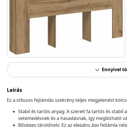
Ennyivel t
Leírás
Ez a stílusos fejtámlás szekrény teljes megjelenést köl
Stabil és tartós anyag: A szerelt fa tartós és stabil
vetemedésnek és a hasadásnak, így megbízható vál
Bőséges tárolóhely: Ez az elegáns ágy fejtámla né