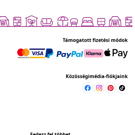
Támogatott fizetési módok
Közösségimédia-fiókjaink
Fedezz fel többet