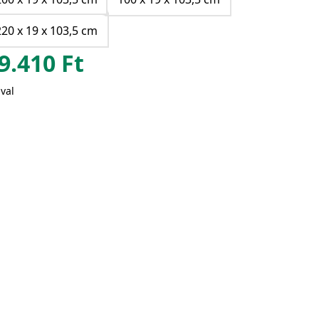
220 x 19 x 103,5 cm
9.410
Ft
val