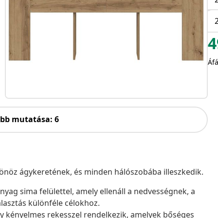
4
Áfá
öbb mutatása: 6
csönöz ágykeretének, és minden hálószobába illeszkedik.
 anyag sima felülettel, amely ellenáll a nedvességnek, a
asztás különféle célokhoz.
gy kényelmes rekesszel rendelkezik, amelyek bőséges