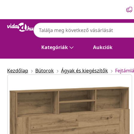
Előző
Következő
Kategóriák
Aukciók
Kezdőlap
Bútorok
Ágyak és kiegészítők
Fejtáml