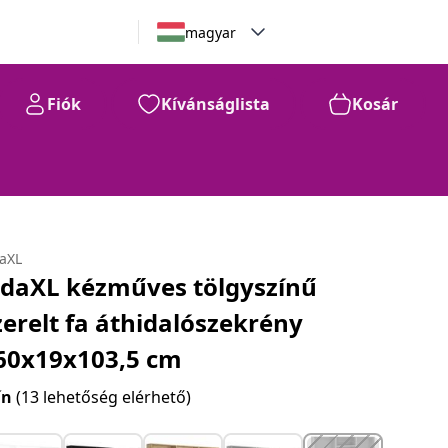
magyar
Fiók
Kívánságlista
Kosár
daXL
idaXL kézműves tölgyszínű
zerelt fa áthidalószekrény
60x19x103,5 cm
ín
(13 lehetőség elérhető)