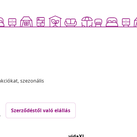
akciókat, szezonális
Szerződéstől való elállás
.
vidaXL