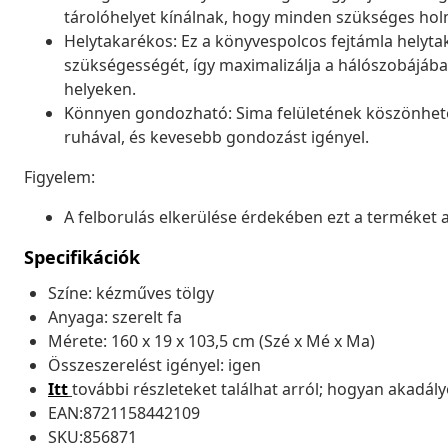
tárolóhelyet kínálnak, hogy minden szükséges holm
Helytakarékos: Ez a könyvespolcos fejtámla helytak
szükségességét, így maximalizálja a hálószobájában 
helyeken.
Könnyen gondozható: Sima felületének köszönhető
ruhával, és kevesebb gondozást igényel.
Figyelem:
A felborulás elkerülése érdekében ezt a terméket a 
Specifikációk
Színe: kézműves tölgy
Anyaga: szerelt fa
Mérete: 160 x 19 x 103,5 cm (Szé x Mé x Ma)
Összeszerelést igényel: igen
Itt
további részleteket találhat arról; hogyan akadá
EAN:8721158442109
SKU:856871