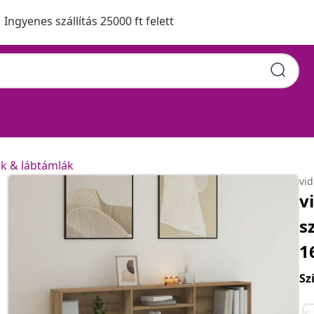
Ingyenes szállítás 25000 ft felett
ák & lábtámlák
vi
v
s
1
Sz