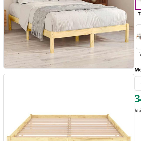
T
Mé
3
Áfá