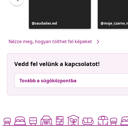
Bejegyzés
saudades.wd
Bejegyzés
moje_czarno_
közzétevője
közzétevője
Nézze meg, hogyan tölthet fel képeket
Vedd fel velünk a kapcsolatot!
Tovább a súgóközpontba