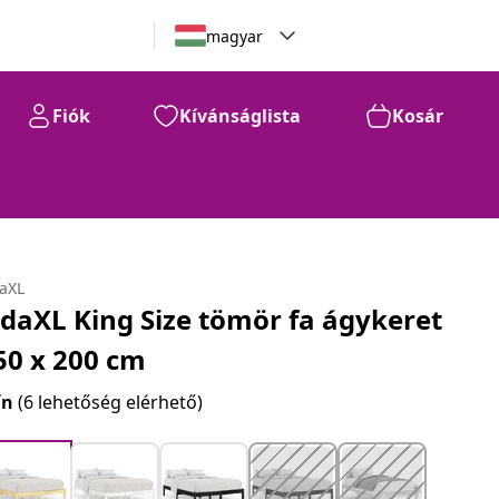
magyar
Fiók
Kívánságlista
Kosár
daXL
idaXL King Size tömör fa ágykeret
50 x 200 cm
ín
(6 lehetőség elérhető)