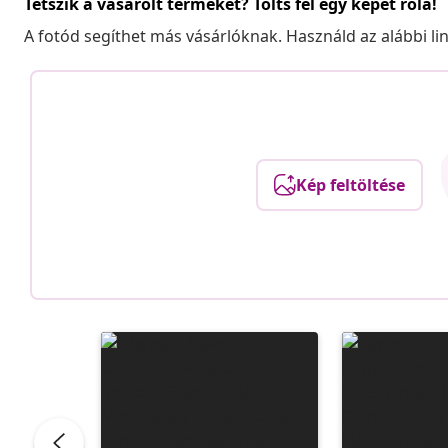
Tetszik a vásárolt terméket? Tölts fel egy képet róla!
A fotód segíthet más vásárlóknak. Használd az alábbi li
Kép feltöltése