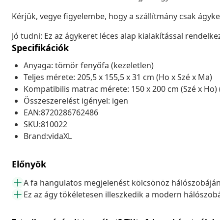
Kérjük, vegye figyelembe, hogy a szállítmány csak ágyk
Jó tudni: Ez az ágykeret léces alap kialakítással rendelkez
Specifikációk
Anyaga: tömör fenyőfa (kezeletlen)
Teljes mérete: 205,5 x 155,5 x 31 cm (Ho x Szé x Ma)
Kompatibilis matrac mérete: 150 x 200 cm (Szé x Ho) 
Összeszerelést igényel: igen
EAN:8720286762486
SKU:810022
Brand:vidaXL
Előnyök
A fa hangulatos megjelenést kölcsönöz hálószobájá
Ez az ágy tökéletesen illeszkedik a modern hálószo