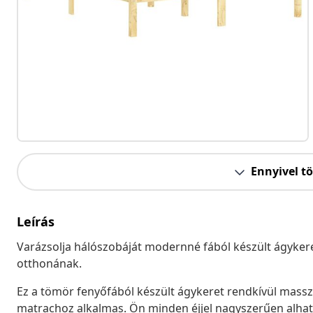
Ennyivel t
Leírás
Varázsolja hálószobáját modernné fából készült ágykere
otthonának.
Ez a tömör fenyőfából készült ágykeret rendkívül masszív
matrachoz alkalmas. Ön minden éjjel nagyszerűen alha