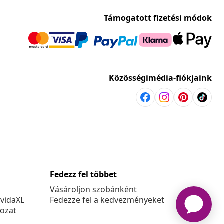
Támogatott fizetési módok
Közösségimédia-fiókjaink
Fedezz fel többet
Vásároljon szobánként
 vidaXL
Fedezze fel a kedvezményeket
kozat
t