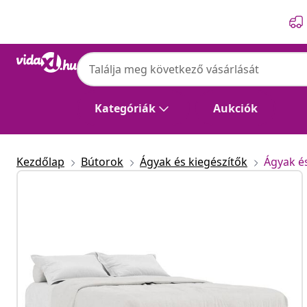
Előző
Következő
Kategóriák
Aukciók
Kezdőlap
Bútorok
Ágyak és kiegészítők
Ágyak é