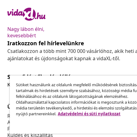
Nagy lábon élni,
kevesebbért
Iratkozzon fel hírlevelünkre
Csatlakozzon a több mint 700 000 vásárlóhoz, akik heti 
ajánlatokat és újdonságokat kapnak a vidaXL-től.
Szerződéstől való elállás
Küldj be egy rendelés lemondására vonatkozó kérelmet
Sütiket használunk az oldalunk megfelelő működésének biztosítás
tartalmak és hirdetések személyre szabásához, közösségi média f
felkínálásához és az oldalunk látogatottságának elemzéséhez.
Oldalhasználattal kapcsolatos információkat is megosztunk a közö
Ügyfélszolgálat
Üzlet
média területén tevékenykedő, a hirdetési és elemzési szolgáltatá
nyújtó partnereinkkel.
Adatvédelmi és süti nyilatkozat
Rendelés nyomon követése
Partnerprog
A fiókom
Gyártás a vi
Fizetés
Marketing-e
Küldés és kiszállítás