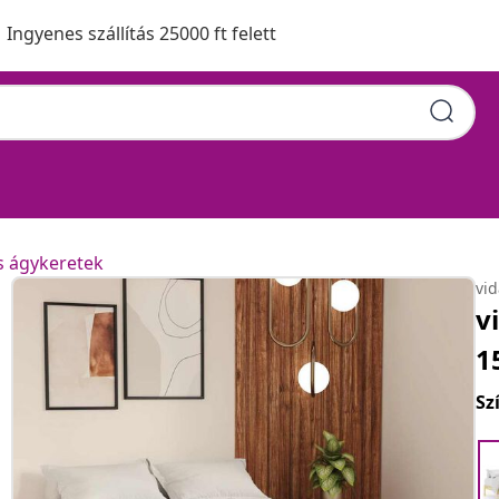
Ingyenes szállítás 25000 ft felett
s ágykeretek
vi
v
1
Sz