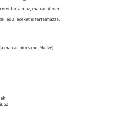
eretet tartalmaz, matracot nem.
ik, és a léceket is tartalmazza.
(a matrac nincs mellékelve)
nak
bákba