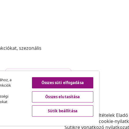
akciókat, szezonális
Szerződéstől való elállás
.
ához, a
Összes süti elfogadása
unkciók
sségi
Összes elutasítása
vidaXL
sokat
ram
A vidaXL-ről
Sütik beállítása
daXL-nek
Felhasználási feltételek Eladó
gyüttműködések
Adatvédelmi és cookie-nyilat
Sütikre vonatkozó nyilatkoza