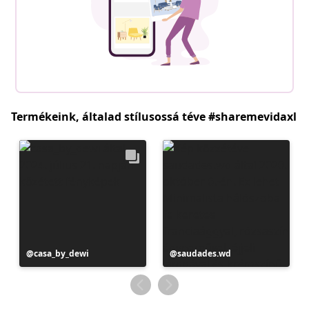
Termékeink, általad stílusossá téve #sharemevidaxl
Bejegyzés
casa_by_dewi
Bejegyzés
saudades.wd
közzétevője
közzétevője