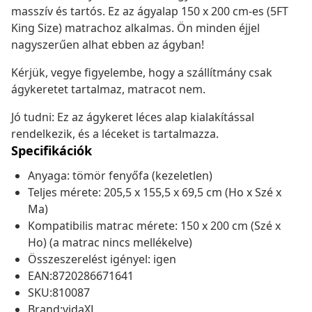
masszív és tartós. Ez az ágyalap 150 x 200 cm-es (5FT
King Size) matrachoz alkalmas. Ön minden éjjel
nagyszerűen alhat ebben az ágyban!
Kérjük, vegye figyelembe, hogy a szállítmány csak
ágykeretet tartalmaz, matracot nem.
Jó tudni: Ez az ágykeret léces alap kialakítással
rendelkezik, és a léceket is tartalmazza.
Specifikációk
Anyaga: tömör fenyőfa (kezeletlen)
Teljes mérete: 205,5 x 155,5 x 69,5 cm (Ho x Szé x
Ma)
Kompatibilis matrac mérete: 150 x 200 cm (Szé x
Ho) (a matrac nincs mellékelve)
Összeszerelést igényel: igen
EAN:8720286671641
SKU:810087
Brand:vidaXL