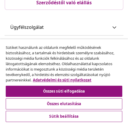
Szerződéstől való elállás
Ügyfélszolgálat
Üzlet
Sütiket használunk az oldalunk megfelelő működésének
biztosításához, a tartalmak és hirdetések személyre szabásához,
közösségi média funkciók felkínálásához és az oldalunk
vidaXL
látogatottságának elemzéséhez. Oldalhasználattal kapcsolatos
információkat is megosztunk a közösségi média területén
tevékenykedő, a hirdetési és elemzési szolgáltatásokat nyújtó
Fedezz fel többet
partnereinkkel.
Adatvédelmi és süti nyilatkozat
Összes süti elfogadása
Összes elutasítása
Sütik beállítása
© 2008-2026 vidaXL A www.vidaxl.hu a vidaXL Marketplace