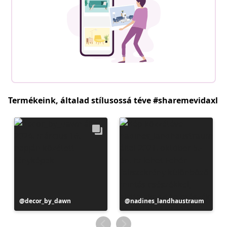
Termékeink, általad stílusossá téve #sharemevidaxl
Bejegyzés
decor_by_dawn
Bejegyzés
nadines_landhaustraum
közzétevője
közzétevője