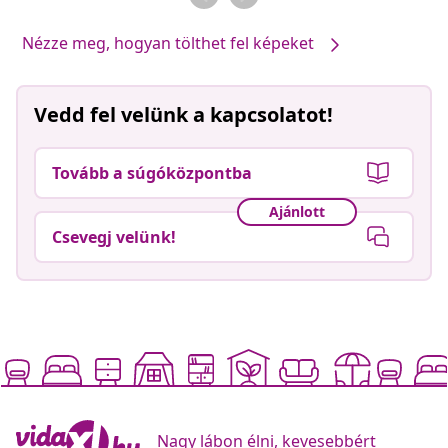
Nézze meg, hogyan tölthet fel képeket
Vedd fel velünk a kapcsolatot!
Tovább a súgóközpontba
Ajánlott
Csevegj velünk!
Nagy lábon élni, kevesebbért