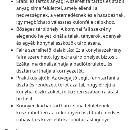
Stabil és tartós anyag: A szerelt fa tartós és stabil
anyag sima felülettel, amely ellenáll a
nedvességnek, a vetemedésnek és a hasadásnak,
így megbízható választás különféle célokhoz.
Bőséges tárolóhely: A konyhai fali szekrény
elegendő helyet kínál a tálak, tányérok, edények
és egyéb konyhai eszközök tárolására.
Falra szerelhető kialakítás: Ez a konyhaszekrény
falra szerelhető, így extra tárolóhelyet biztosít.
Ezáltal maximalizálhatja a padlóterületet, és
tisztán tarthatja a környezetét.
Praktikus ajtók: Az üvegajtó segít fenntartani a
tiszta és rendezett teret azáltal, hogy elrejti a
konyhai eszközöket, miközben szabad rálátást
biztosít.
Könnyen karbantartható: sima felületének
köszönhetően az xx könnyen tisztítható nedves
ruhával, és kevesebb karbantartást igényel.