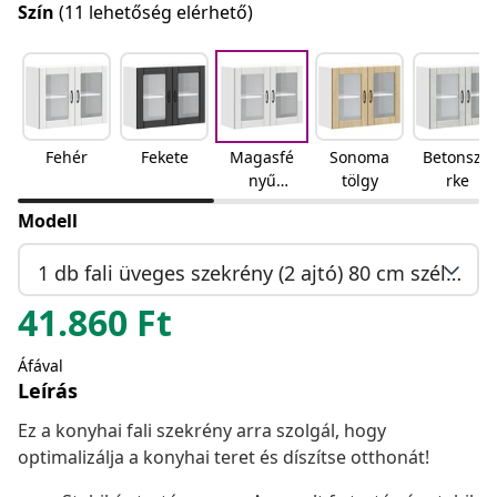
Szín
(11 lehetőség elérhető)
Fehér
Fekete
Magasfé
Sonoma
Betonszü
nyű
tölgy
rke
fehér
Modell
1 db fali üveges szekrény (2 ajtó) 80 cm széles 60 cm magas
41.860
Ft
Áfával
Leírás
Ez a konyhai fali szekrény arra szolgál, hogy
optimalizálja a konyhai teret és díszítse otthonát!