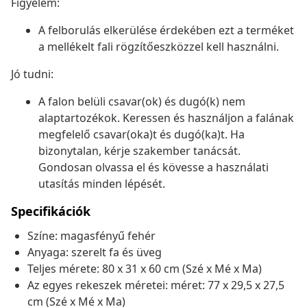
Figyelem:
A felborulás elkerülése érdekében ezt a terméket
a mellékelt fali rögzítőeszközzel kell használni.
Jó tudni:
A falon belüli csavar(ok) és dugó(k) nem
alaptartozékok. Keressen és használjon a falának
megfelelő csavar(oka)t és dugó(ka)t. Ha
bizonytalan, kérje szakember tanácsát.
Gondosan olvassa el és kövesse a használati
utasítás minden lépését.
Specifikációk
Színe: magasfényű fehér
Anyaga: szerelt fa és üveg
Teljes mérete: 80 x 31 x 60 cm (Szé x Mé x Ma)
Az egyes rekeszek méretei: méret: 77 x 29,5 x 27,5
cm (Szé x Mé x Ma)