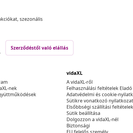
akciókat, szezonális
Szerződéstől való elállás
.
vidaXL
ram
A vidaXL-ről
daXL-nek
Felhasználási feltételek Eladó
gyüttműködések
Adatvédelmi és cookie-nyilat
Sütikre vonatkozó nyilatkoza
Elsőbbségi szállítási feltétele
Sütik beállítása
Dolgozzon a vidaXL-nél
Biztonsági
EU felelős személy