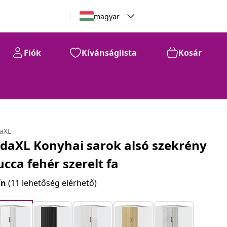
magyar
Fiók
Kívánságlista
Kosár
daXL
idaXL Konyhai sarok alsó szekrény
ucca fehér szerelt fa
ín
(11 lehetőség elérhető)