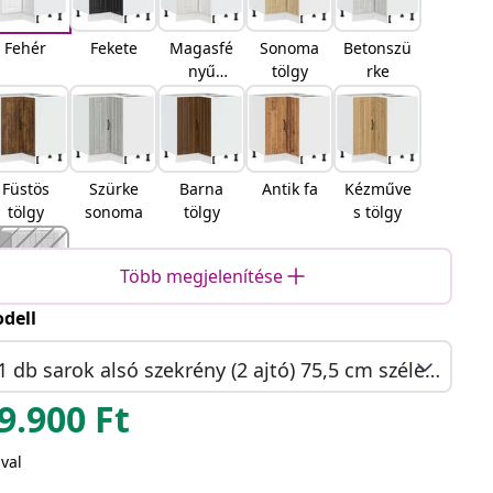
Fehér
Fekete
Magasfé
Sonoma
Betonszü
nyű
tölgy
rke
fehér
Füstös
Szürke
Barna
Antik fa
Kézműve
tölgy
sonoma
tölgy
s tölgy
Több megjelenítése
dell
Fekete
tölgy
1 db sarok alsó szekrény (2 ajtó) 75,5 cm széles 81,5 cm magas
9.900
Ft
val