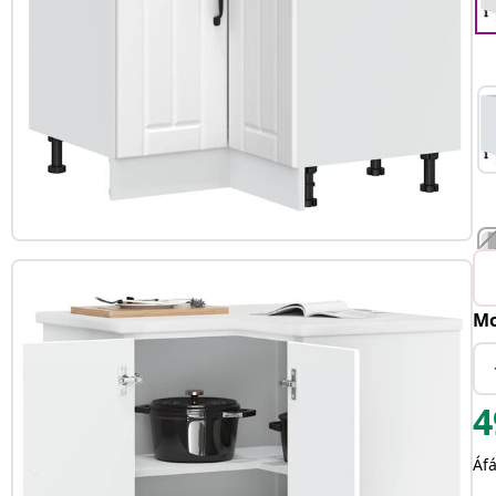
Mo
4
Áfá