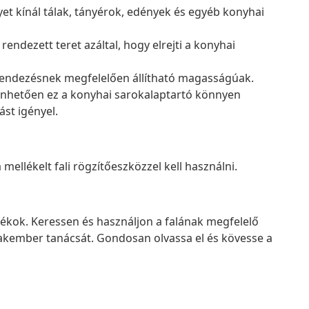
et kínál tálak, tányérok, edények és egyéb konyhai
 rendezett teret azáltal, hogy elrejti a konyhai
elrendezésnek megfelelően állítható magasságúak.
önhetően ez a konyhai sarokalaptartó könnyen
ást igényel.
mellékelt fali rögzítőeszközzel kell használni.
zékok. Keressen és használjon a falának megfelelő
szakember tanácsát. Gondosan olvassa el és kövesse a