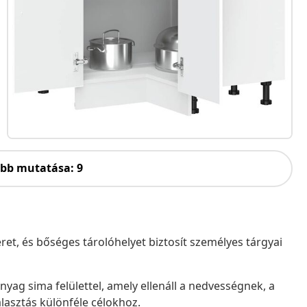
öbb mutatása: 9
eret, és bőséges tárolóhelyet biztosít személyes tárgyai
 anyag sima felülettel, amely ellenáll a nedvességnek, a
asztás különféle célokhoz.