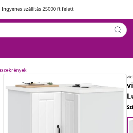
Ingyenes szállítás 25000 ft felett
aszekrények
vi
v
L
Sz