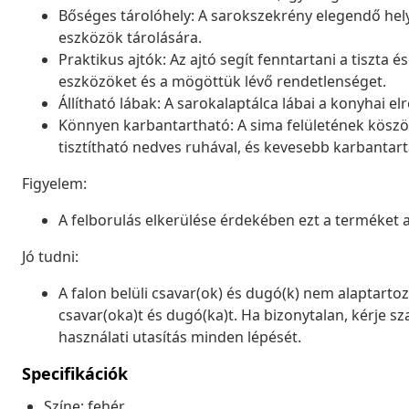
Bőséges tárolóhely: A sarokszekrény elegendő hely
eszközök tárolására.
Praktikus ajtók: Az ajtó segít fenntartani a tiszta és
eszközöket és a mögöttük lévő rendetlenséget.
Állítható lábak: A sarokalaptálca lábai a konyhai 
Könnyen karbantartható: A sima felületének kösz
tisztítható nedves ruhával, és kevesebb karbantart
Figyelem:
A felborulás elkerülése érdekében ezt a terméket a 
Jó tudni:
A falon belüli csavar(ok) és dugó(k) nem alaptarto
csavar(oka)t és dugó(ka)t. Ha bizonytalan, kérje 
használati utasítás minden lépését.
Specifikációk
Színe: fehér