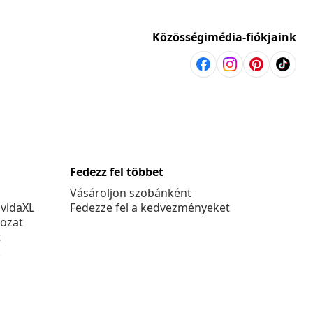
Közösségimédia-fiókjaink
Fedezz fel többet
Vásároljon szobánként
 vidaXL
Fedezze fel a kedvezményeket
kozat
t
k